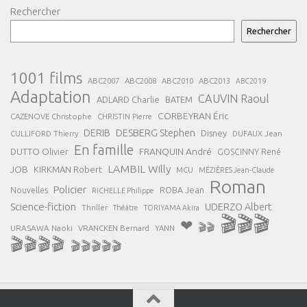
Rechercher
Rechercher
1001 films
ABC2007
ABC2008
ABC2013
ABC2010
ABC2019
Adaptation
CAUVIN Raoul
ADLARD Charlie
BATEM
CORBEYRAN Éric
CAZENOVE Christophe
CHRISTIN Pierre
DESBERG Stephen
DERIB
Disney
DUFAUX Jean
CULLIFORD Thierry
En famille
FRANQUIN André
DUTTO Olivier
GOSCINNY René
LAMBIL Willy
JOB
KIRKMAN Robert
MCU
MÉZIÈRES Jean-Claude
Roman
Policier
ROBA Jean
Nouvelles
RICHELLE Philippe
Science-fiction
UDERZO Albert
Thriller
Théâtre
TORIYAMA Akira
🎬🎬🎬
❤
🎬🎬
URASAWA Naoki
VRANCKEN Bernard
YANN
🎬🎬🎬🎬
🎬🎬🎬🎬🎬