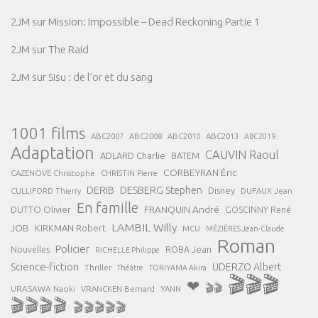
2JM
sur
Mission: Impossible – Dead Reckoning Partie 1
2JM
sur
The Raid
2JM
sur
Sisu : de l’or et du sang
1001 films
ABC2007
ABC2008
ABC2013
ABC2010
ABC2019
Adaptation
CAUVIN Raoul
ADLARD Charlie
BATEM
CORBEYRAN Éric
CAZENOVE Christophe
CHRISTIN Pierre
DESBERG Stephen
DERIB
Disney
DUFAUX Jean
CULLIFORD Thierry
En famille
FRANQUIN André
DUTTO Olivier
GOSCINNY René
LAMBIL Willy
JOB
KIRKMAN Robert
MCU
MÉZIÈRES Jean-Claude
Roman
Policier
ROBA Jean
Nouvelles
RICHELLE Philippe
Science-fiction
UDERZO Albert
Thriller
Théâtre
TORIYAMA Akira
🎬🎬🎬
❤
🎬🎬
URASAWA Naoki
VRANCKEN Bernard
YANN
🎬🎬🎬🎬
🎬🎬🎬🎬🎬