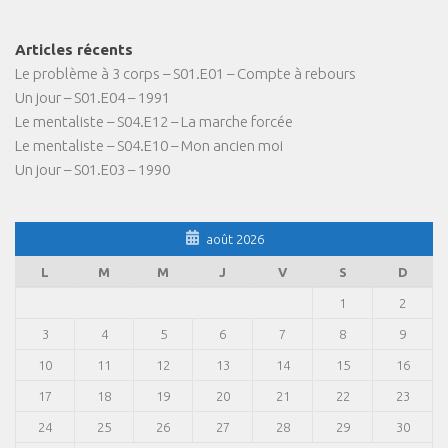
Articles récents
Le problème à 3 corps – S01.E01 – Compte à rebours
Un jour – S01.E04 – 1991
Le mentaliste – S04.E12 – La marche forcée
Le mentaliste – S04.E10 – Mon ancien moi
Un jour – S01.E03 – 1990
août 2026
L
M
M
J
V
S
D
1
2
3
4
5
6
7
8
9
10
11
12
13
14
15
16
17
18
19
20
21
22
23
24
25
26
27
28
29
30