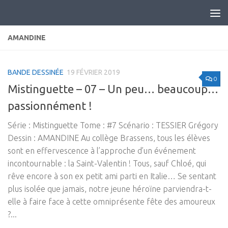
Skip to content
AMANDINE
BANDE DESSINÉE
19 FÉVRIER 2019
0
Mistinguette – 07 – Un peu… beaucoup…
passionnément !
Série : Mistinguette Tome : #7 Scénario : TESSIER Grégory
Dessin : AMANDINE Au collège Brassens, tous les élèves
sont en effervescence à l’approche d’un événement
incontournable : la Saint-Valentin ! Tous, sauf Chloé, qui
rêve encore à son ex petit ami parti en Italie… Se sentant
plus isolée que jamais, notre jeune héroïne parviendra-t-
elle à faire face à cette omniprésente fête des amoureux
?...