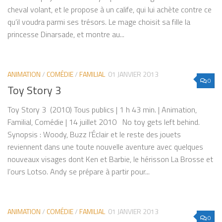
cheval volant, et le propose à un calife, qui lui achète contre ce
qu’il voudra parmi ses trésors. Le mage choisit sa fille la
princesse Dinarsade, et montre au...
ANIMATION
/
COMÉDIE
/
FAMILIAL
01 JANVIER 2013
0
Toy Story 3
Toy Story 3 (2010) Tous publics | 1 h 43 min. | Animation,
Familial, Comédie | 14 juillet 2010 No toy gets left behind.
Synopsis : Woody, Buzz l’Éclair et le reste des jouets
reviennent dans une toute nouvelle aventure avec quelques
nouveaux visages dont Ken et Barbie, le hérisson La Brosse et
l’ours Lotso. Andy se prépare à partir pour...
ANIMATION
/
COMÉDIE
/
FAMILIAL
01 JANVIER 2013
0