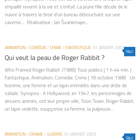
empaillé revient à la vie et s’enfuit. La jeune fille décide de le
suivre à travers le tiroir d’un bureau débouchant sur une
caverne… Réalisateur : Jan Švankmajer...
ANIMATION
/
COMÉDIE
/
CRIME
/
FANTASTIQUE
01 JANVIER 2003
0
Qui veut la peau de Roger Rabbit ?
Who Framed Roger Rabbit (1988) Tous publics | 1 h 44 min. |
Fantastique, Animation, Comédie, Crime | 18 octobre 1988 Un
homme, une femme et un lapin emmêlés dans une drôle de
salade. Synopsis : A Hollywood, en 1947, les personnages de
dessins animés, ont leur propre ville, Toon Town. Roger Rabbit,
un lapin vedette, soupçonne sa femme, la pulpeuse...
ANIMATION
/
DRAME
/
GUERRE
01 JANVIER 2003
0