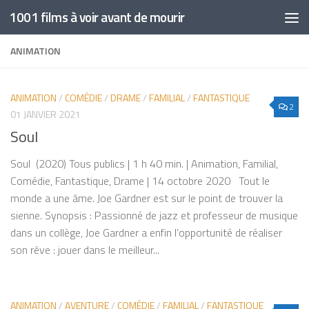
1001 films à voir avant de mourir
Skip to content
ANIMATION
ANIMATION
/
COMÉDIE
/
DRAME
/
FAMILIAL
/
FANTASTIQUE
2
01 JANVIER 2021
Soul
Soul (2020) Tous publics | 1 h 40 min. | Animation, Familial,
Comédie, Fantastique, Drame | 14 octobre 2020 Tout le
monde a une âme. Joe Gardner est sur le point de trouver la
sienne. Synopsis : Passionné de jazz et professeur de musique
dans un collège, Joe Gardner a enfin l’opportunité de réaliser
son rêve : jouer dans le meilleur...
ANIMATION
/
AVENTURE
/
COMÉDIE
/
FAMILIAL
/
FANTASTIQUE