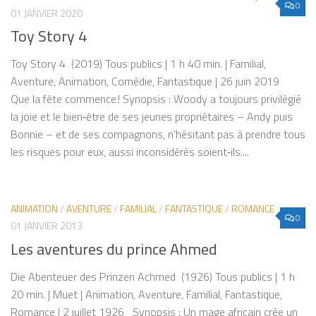
0
01 JANVIER 2020
Toy Story 4
Toy Story 4 (2019) Tous publics | 1 h 40 min. | Familial,
Aventure, Animation, Comédie, Fantastique | 26 juin 2019
Que la fête commence ! Synopsis : Woody a toujours privilégié
la joie et le bien‐être de ses jeunes propriétaires – Andy puis
Bonnie – et de ses compagnons, n’hésitant pas à prendre tous
les risques pour eux, aussi inconsidérés soient‐ils....
ANIMATION
/
AVENTURE
/
FAMILIAL
/
FANTASTIQUE
/
ROMANCE
0
01 JANVIER 2013
Les aventures du prince Ahmed
Die Abenteuer des Prinzen Achmed (1926) Tous publics | 1 h
20 min. | Muet | Animation, Aventure, Familial, Fantastique,
Romance | 2 juillet 1926 Synopsis : Un mage africain crée un