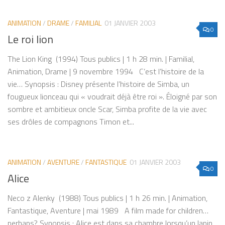
ANIMATION
/
DRAME
/
FAMILIAL
01 JANVIER 2003
0
Le roi lion
The Lion King (1994) Tous publics | 1 h 28 min. | Familial,
Animation, Drame | 9 novembre 1994 C’est l’histoire de la
vie… Synopsis : Disney présente l’histoire de Simba, un
fougueux lionceau qui « voudrait déjà être roi ». Éloigné par son
sombre et ambitieux oncle Scar, Simba profite de la vie avec
ses drôles de compagnons Timon et...
ANIMATION
/
AVENTURE
/
FANTASTIQUE
01 JANVIER 2003
0
Alice
Neco z Alenky (1988) Tous publics | 1 h 26 min. | Animation,
Fantastique, Aventure | mai 1989 A film made for children…
perhaps? Synopsis : Alice est dans sa chambre lorsqu’un lapin