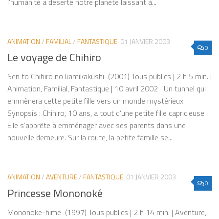
l’humanité a déserté notre planète laissant à...
ANIMATION
/
FAMILIAL
/
FANTASTIQUE
01 JANVIER 2003
0
Le voyage de Chihiro
Sen to Chihiro no kamikakushi (2001) Tous publics | 2 h 5 min. |
Animation, Familial, Fantastique | 10 avril 2002 Un tunnel qui
emmènera cette petite fille vers un monde mystérieux.
Synopsis : Chihiro, 10 ans, a tout d’une petite fille capricieuse.
Elle s’apprête à emménager avec ses parents dans une
nouvelle demeure. Sur la route, la petite famille se...
ANIMATION
/
AVENTURE
/
FANTASTIQUE
01 JANVIER 2003
0
Princesse Mononoké
Mononoke-hime (1997) Tous publics | 2 h 14 min. | Aventure,