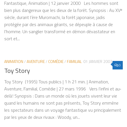
Fantastique, Animation | 12 janvier 2000 Les hommes sont
bien plus dangereux que les dieux de la forêt. Synopsis : Au XVᵉ
siècle, durant l’ère Muromachi, la forêt japonaise, jadis
protégée par des animaux géants, se dépeuple à cause de
l’homme. Un sanglier transformé en démon dévastateur en
sort et...
ANIMATION
/
AVENTURE
/
COMÉDIE
/
FAMILIAL
01 JANVIER 2003
0
Toy Story
Toy Story (1995) Tous publics | 1 h 21 min. | Animation,
Aventure, Familial, Comédie | 27 mars 1996 Vers l’infini et au‐
delà ! Synopsis : Dans un monde où les jouets vivent leur vie
quand les humains ne sont pas présents, Toy Story emmène
les spectateurs dans un voyage fantastique vu principalement
par les yeux de deux rivaux : Woody, un...