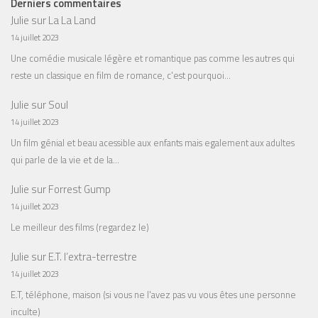
Derniers commentaires
Julie
sur
La La Land
14 juillet 2023
Une comédie musicale légère et romantique pas comme les autres qui
reste un classique en film de romance, c'est pourquoi…
Julie
sur
Soul
14 juillet 2023
Un film génial et beau acessible aux enfants mais egalement aux adultes
qui parle de la vie et de la…
Julie
sur
Forrest Gump
14 juillet 2023
Le meilleur des films (regardez le)
Julie
sur
E.T. l’extra-terrestre
14 juillet 2023
E.T, téléphone, maison (si vous ne l'avez pas vu vous êtes une personne
inculte)