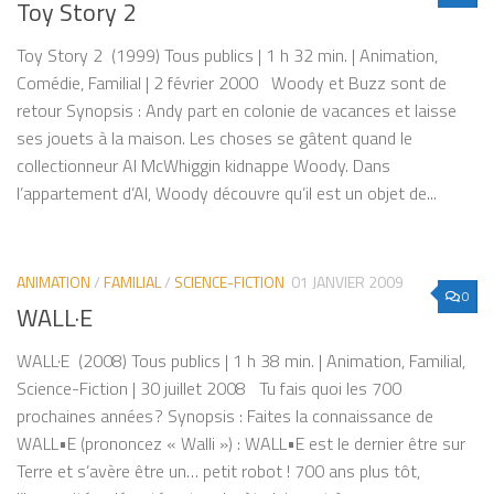
Toy Story 2
Toy Story 2 (1999) Tous publics | 1 h 32 min. | Animation,
Comédie, Familial | 2 février 2000 Woody et Buzz sont de
retour Synopsis : Andy part en colonie de vacances et laisse
ses jouets à la maison. Les choses se gâtent quand le
collectionneur Al McWhiggin kidnappe Woody. Dans
l’appartement d’Al, Woody découvre qu’il est un objet de...
ANIMATION
/
FAMILIAL
/
SCIENCE-FICTION
01 JANVIER 2009
0
WALL·E
WALL·E (2008) Tous publics | 1 h 38 min. | Animation, Familial,
Science-Fiction | 30 juillet 2008 Tu fais quoi les 700
prochaines années ? Synopsis : Faites la connaissance de
WALL•E (prononcez « Walli ») : WALL•E est le dernier être sur
Terre et s’avère être un… petit robot ! 700 ans plus tôt,