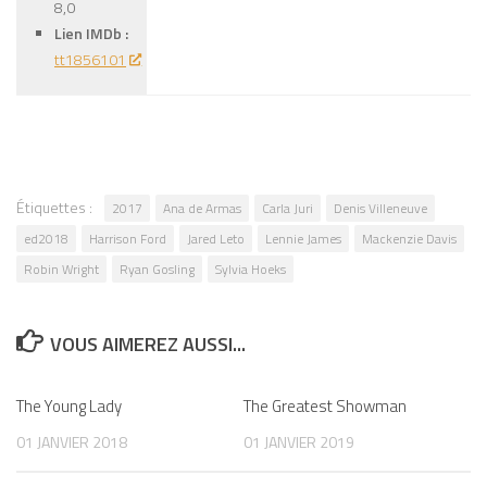
8,0
Lien IMDb :
tt1856101
Étiquettes :
2017
Ana de Armas
Carla Juri
Denis Villeneuve
ed2018
Harrison Ford
Jared Leto
Lennie James
Mackenzie Davis
Robin Wright
Ryan Gosling
Sylvia Hoeks
VOUS AIMEREZ AUSSI...
The Young Lady
0
The Greatest Showman
0
01 JANVIER 2018
01 JANVIER 2019