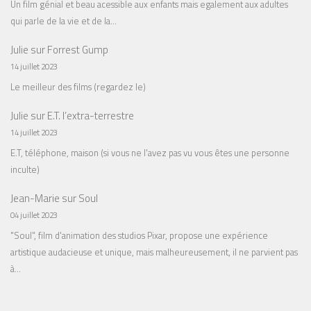
Un film génial et beau acessible aux enfants mais egalement aux adultes
qui parle de la vie et de la…
Julie
sur
Forrest Gump
14 juillet 2023
Le meilleur des films (regardez le)
Julie
sur
E.T. l’extra-terrestre
14 juillet 2023
E.T, téléphone, maison (si vous ne l'avez pas vu vous êtes une personne
inculte)
Jean-Marie
sur
Soul
04 juillet 2023
"Soul", film d'animation des studios Pixar, propose une expérience
artistique audacieuse et unique, mais malheureusement, il ne parvient pas
à…