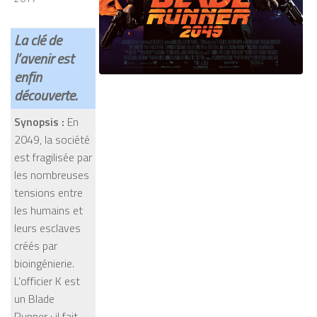
La clé de
l’avenir est
enfin
découverte.
Synopsis :
En
2049, la société
est fragilisée par
les nombreuses
tensions entre
les humains et
leurs esclaves
créés par
bioingénierie.
L’officier K est
un Blade
Runner : il fait