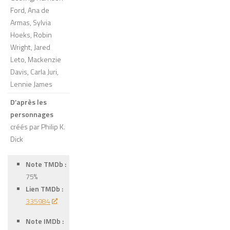
Ford, Ana de
Armas, Sylvia
Hoeks, Robin
Wright, Jared
Leto, Mackenzie
Davis, Carla Juri,
Lennie James
D’après les
personnages
créés par Philip K.
Dick
Note TMDb :
75%
Lien TMDb :
335984
Note IMDb :