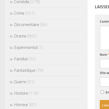
Comédie
(278)
LAISS
Crime
(201)
Comm
Documentaire
(56)
Drame
(892)
Expérimental
(1)
Nom
Familial
(32)
Fantastique
(78)
Site 
Guerre
(91)
En
Histoire
(116)
Horreur
(87)