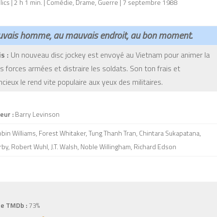
lics | 2 h 1 min. | Comédie, Drame, Guerre | 7 septembre 1988
vais homme, au mauvais endroit, au bon moment.
s :
Un nouveau disc jockey est envoyé au Vietnam pour animer la
s forces armées et distraire les soldats. Son ton frais et
ncieux le rend vite populaire aux yeux des militaires.
eur :
Barry Levinson
bin Williams, Forest Whitaker, Tung Thanh Tran, Chintara Sukapatana,
rby, Robert Wuhl, J.T. Walsh, Noble Willingham, Richard Edson
e TMDb :
73%