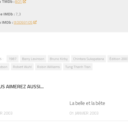
n TMDb :
801
e IMDb :
7,3
n IMDb :
tt0093105
s :
1987
Barry Levinson
Bruno Kirby
Chintara Sukapatana
Édition 2003
Edson
Robert Wuhl
Robin Williams
Tung Thanh Tran
S AIMEREZ AUSSI...
0
La belle et la bête
ER 2003
01 JANVIER 2003