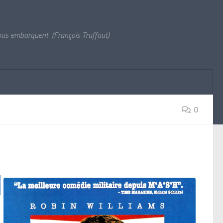
vous embarquent. (François Truffaut)
0