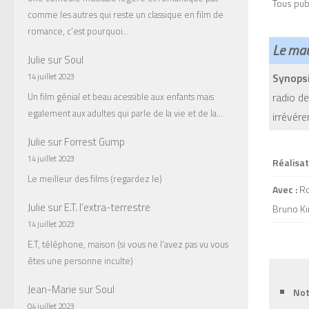
Tous pub
comme les autres qui reste un classique en film de
romance, c'est pourquoi…
Le mau
Julie
sur
Soul
Synopsi
14 juillet 2023
radio de
Un film génial et beau acessible aux enfants mais
egalement aux adultes qui parle de la vie et de la…
irrévére
Julie
sur
Forrest Gump
14 juillet 2023
Réalisat
Le meilleur des films (regardez le)
Avec :
Ro
Julie
sur
E.T. l’extra-terrestre
Bruno Ki
14 juillet 2023
E.T, téléphone, maison (si vous ne l'avez pas vu vous
êtes une personne inculte)
Jean-Marie
sur
Soul
Not
04 juillet 2023