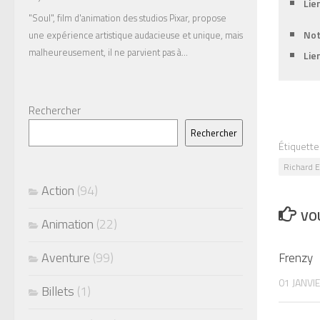
Lie
"Soul", film d'animation des studios Pixar, propose
Not
une expérience artistique audacieuse et unique, mais
malheureusement, il ne parvient pas à…
Lie
Rechercher
Rechercher
Étiquette
Richard 
Action
(94)
VOU
Animation
(22)
Aventure
(99)
Frenzy
01 JANVI
Billets
(1)