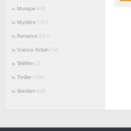
Musique
(49)
Mystère
(101)
Romance
(291)
Science-fiction
(74)
Téléfilm
(2)
Thriller
(194)
Western
(49)