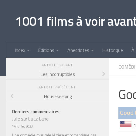
Skip to content
1001 films à voir avan
Index
Éditions
Anecdotes
Historique
À
ARTICLE SUIVANT
COMÉDI
Les incorruptibles
ARTICLE PRÉCÉDENT
Goo
Housekeeping
Good 
Derniers commentaires
Julie
sur
La La Land
(
1
14 juillet 2023
Une comédie musicale légère et romantique pas