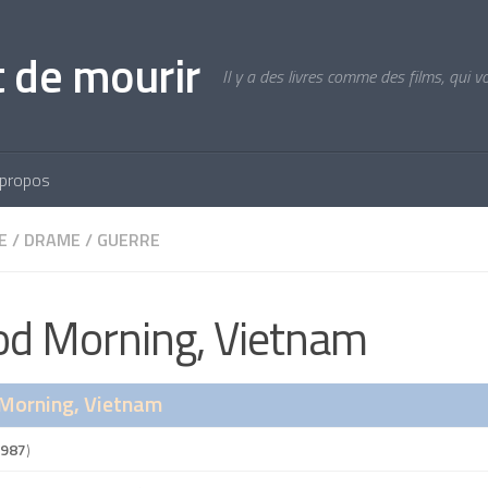
t de mourir
Il y a des livres comme des films, qui 
 propos
E
/
DRAME
/
GUERRE
d Morning, Vietnam
Morning, Vietnam
987
)