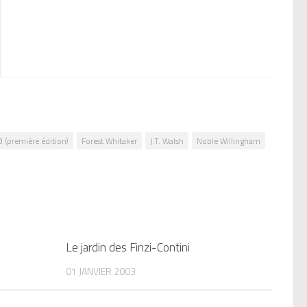
 (première édition)
Forest Whitaker
J.T. Walsh
Noble Willingham
0
Le jardin des Finzi-Contini
0
01 JANVIER 2003