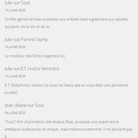
Julie
sur
Soul
14 juillet 2023
Un film génial et beau acessible aux enfants mais egalement aux adultes
qui parle de la vie et de la…
Julie
sur
Forrest Gump
14 juillet 2023
Le meilleur des films (regardez le)
Julie
sur
E.T. l’extra-terrestre
14 juillet 2023
E.T, téléphone, maison (si vous ne l'avez pas vu vous êtes une personne
inculte)
Jean-Marie
sur
Soul
04 juillet 2023
"Soul", film d'animation des studios Pixar, propose une expérience
artistique audacieuse et unique, mais malheureusement, il ne parvient pas
à…