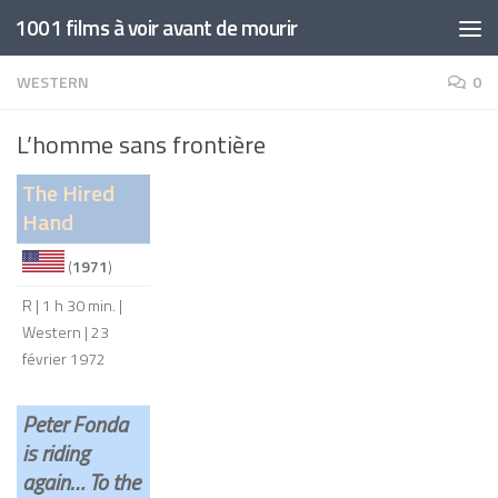
1001 films à voir avant de mourir
Skip to content
WESTERN
0
L’homme sans frontière
The Hired
Hand
(
1971
)
R | 1 h 30 min. |
Western | 23
février 1972
Peter Fonda
is riding
again… To the