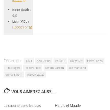
Note IMDb :
6,9
Lien IMDb :
tt0067204
Étiquettes :
1971
Ann Doran
ed2013
Owen Orr
Peter Fonda
Rita Rogers
Robert Pratt
Severn Darden
Ted Markland
Verna Bloom
Warren Oates
VOUS AIMEREZ AUSSI...
La cabane dans les bois
0
Harold et Maude
0