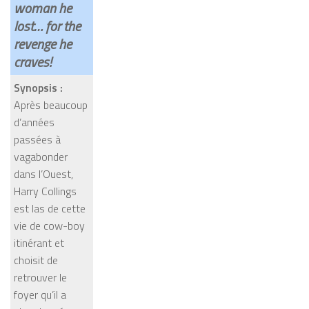
woman he
lost… for the
revenge he
craves!
Synopsis :
Après beaucoup
d’années
passées à
vagabonder
dans l’Ouest,
Harry Collings
est las de cette
vie de cow-boy
itinérant et
choisit de
retrouver le
foyer qu’il a