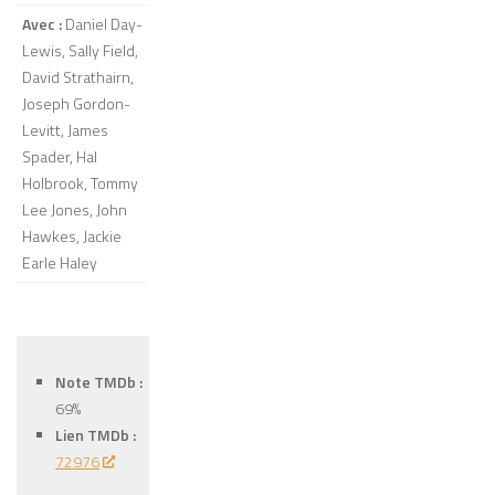
Avec :
Daniel Day-
Lewis, Sally Field,
David Strathairn,
Joseph Gordon-
Levitt, James
Spader, Hal
Holbrook, Tommy
Lee Jones, John
Hawkes, Jackie
Earle Haley
Note TMDb :
69%
Lien TMDb :
72976