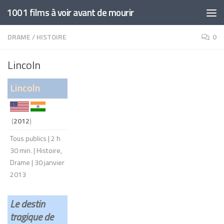
1001 films à voir avant de mourir
Skip to content
DRAME
/
HISTOIRE
0
Lincoln
Lincoln
(
2012
)
Tous publics | 2 h
30 min. | Histoire,
Drame | 30 janvier
2013
Le destin
tragique de