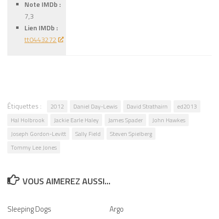
Note IMDb :
7,3
Lien IMDb :
tt0443272
Étiquettes :
2012
Daniel Day-Lewis
David Strathairn
ed2013
Hal Holbrook
Jackie Earle Haley
James Spader
John Hawkes
Joseph Gordon-Levitt
Sally Field
Steven Spielberg
Tommy Lee Jones
VOUS AIMEREZ AUSSI...
Sleeping Dogs
0
Argo
0