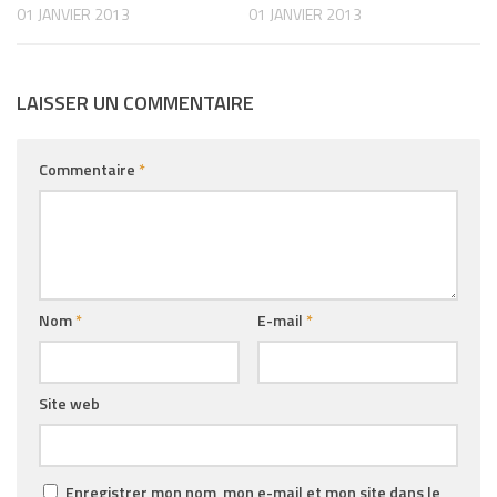
01 JANVIER 2013
01 JANVIER 2013
LAISSER UN COMMENTAIRE
Commentaire
*
Nom
*
E-mail
*
Site web
Enregistrer mon nom, mon e-mail et mon site dans le