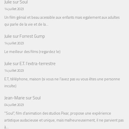
Julie
sur
Soul
14 juillet 2023
Un film génial et beau acessible aux enfants mais egalement aux adultes
qui parle de la vie et de la…
Julie
sur
Forrest Gump
14 juillet 2023
Le meilleur des films (regardez le)
Julie
sur
E.T. l’extra-terrestre
14 juillet 2023
E.T, téléphone, maison (si vous ne l'avez pas vu vous êtes une personne
inculte)
Jean-Marie
sur
Soul
04 juillet 2023
"Soul", film d'animation des studios Pixar, propose une expérience
artistique audacieuse et unique, mais malheureusement, il ne parvient pas
à…