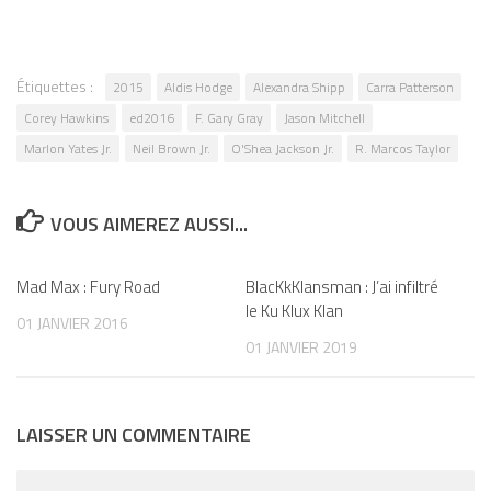
Étiquettes :
2015
Aldis Hodge
Alexandra Shipp
Carra Patterson
Corey Hawkins
ed2016
F. Gary Gray
Jason Mitchell
Marlon Yates Jr.
Neil Brown Jr.
O'Shea Jackson Jr.
R. Marcos Taylor
VOUS AIMEREZ AUSSI...
Mad Max : Fury Road
0
BlacKkKlansman : J’ai infiltré
0
le Ku Klux Klan
01 JANVIER 2016
01 JANVIER 2019
LAISSER UN COMMENTAIRE