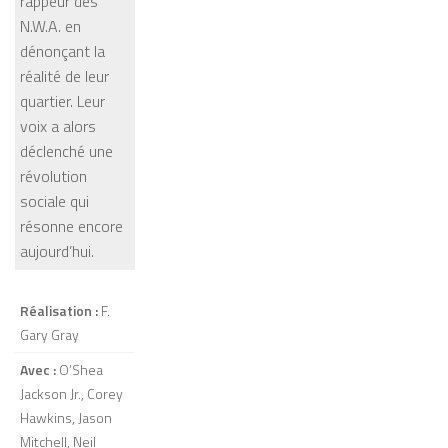
rappeur des
N.W.A. en
dénonçant la
réalité de leur
quartier. Leur
voix a alors
déclenché une
révolution
sociale qui
résonne encore
aujourd’hui.
Réalisation :
F.
Gary Gray
Avec :
O’Shea
Jackson Jr., Corey
Hawkins, Jason
Mitchell, Neil