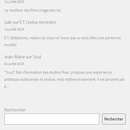
14 juillet 2023
Le meilleur des films (regardez le)
Julie
sur
E.T. l’extra-terrestre
14 juillet 2023
E.T, téléphone, maison (si vous ne l'avez pas vu vous êtes une personne
inculte)
Jean-Marie
sur
Soul
04 juillet 2023
"Soul", film d'animation des studios Pixar, propose une expérience
artistique audacieuse et unique, mais malheureusement, il ne parvient pas
à…
Rechercher
Rechercher