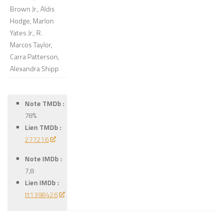
Brown Jr., Aldis
Hodge, Marlon
Yates Jr., R.
Marcos Taylor,
Carra Patterson,
Alexandra Shipp
Note TMDb :
78%
Lien TMDb :
277216
Note IMDb :
7,8
Lien IMDb :
tt1398426