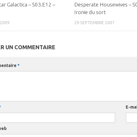
0
tar Galactica – S03.E12 –
Desperate Housewives – S
Ironie du sort
 2009
29 SEPTEMBRE 2007
ER UN COMMENTAIRE
entaire
*
*
E-ma
web