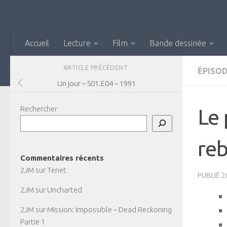
Skip to content
Accueil
Lecture
Film
Bande dessinée
ARTICLE PRÉCÉDENT
ÉPISOD
Un jour – S01.E04 – 1991
Rechercher
Le 
re
Commentaires récents
2JM
sur
Tenet
PUBLIÉ
2
2JM
sur
Uncharted
2JM
sur
Mission: Impossible – Dead Reckoning
Partie 1