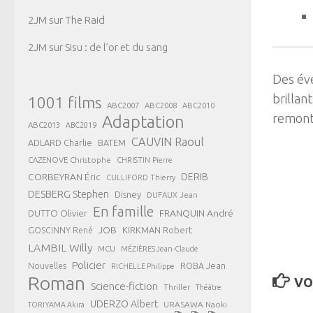
2JM
sur
The Raid
2JM
sur
Sisu : de l’or et du sang
Des év
brillan
1001 films
ABC2007
ABC2008
ABC2010
remonte
Adaptation
ABC2013
ABC2019
CAUVIN Raoul
ADLARD Charlie
BATEM
CAZENOVE Christophe
CHRISTIN Pierre
CORBEYRAN Éric
DERIB
CULLIFORD Thierry
DESBERG Stephen
Disney
DUFAUX Jean
En famille
FRANQUIN André
DUTTO Olivier
JOB
KIRKMAN Robert
GOSCINNY René
LAMBIL Willy
MCU
MÉZIÈRES Jean-Claude
Policier
ROBA Jean
Nouvelles
RICHELLE Philippe
Roman
VO
Science-fiction
Thriller
Théâtre
UDERZO Albert
URASAWA Naoki
TORIYAMA Akira