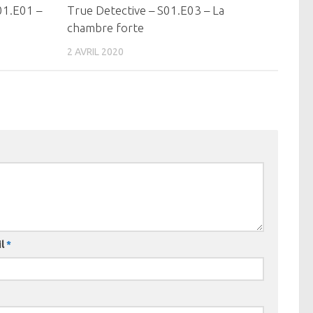
0
0
01.E01 –
True Detective – S01.E03 – La
chambre forte
2 AVRIL 2020
il
*