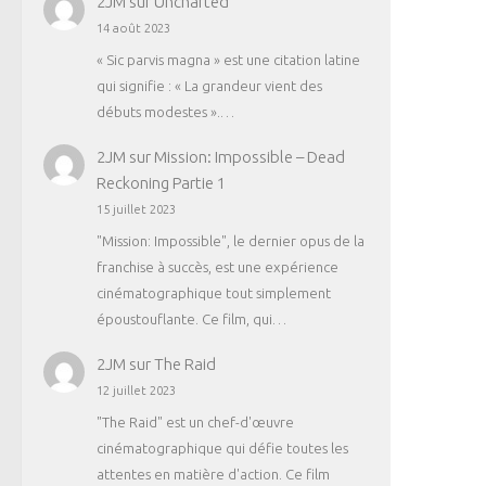
2JM
sur
Uncharted
14 août 2023
« Sic parvis magna » est une citation latine
qui signifie : « La grandeur vient des
débuts modestes ».…
2JM
sur
Mission: Impossible – Dead
Reckoning Partie 1
15 juillet 2023
"Mission: Impossible", le dernier opus de la
franchise à succès, est une expérience
cinématographique tout simplement
époustouflante. Ce film, qui…
2JM
sur
The Raid
12 juillet 2023
"The Raid" est un chef-d'œuvre
cinématographique qui défie toutes les
attentes en matière d'action. Ce film