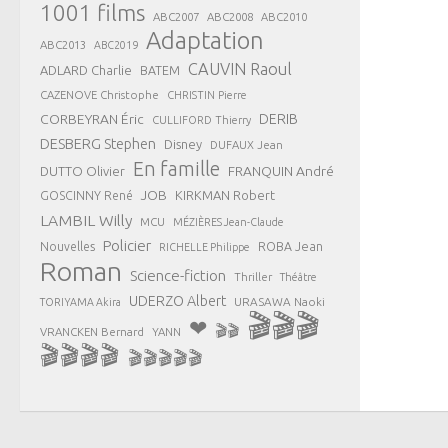
1001 films
ABC2007
ABC2008
ABC2010
Adaptation
ABC2013
ABC2019
CAUVIN Raoul
ADLARD Charlie
BATEM
CAZENOVE Christophe
CHRISTIN Pierre
CORBEYRAN Éric
DERIB
CULLIFORD Thierry
DESBERG Stephen
Disney
DUFAUX Jean
En famille
FRANQUIN André
DUTTO Olivier
JOB
KIRKMAN Robert
GOSCINNY René
LAMBIL Willy
MCU
MÉZIÈRES Jean-Claude
Policier
ROBA Jean
Nouvelles
RICHELLE Philippe
Roman
Science-fiction
Thriller
Théâtre
UDERZO Albert
URASAWA Naoki
TORIYAMA Akira
🎬🎬🎬
❤
🎬🎬
VRANCKEN Bernard
YANN
🎬🎬🎬🎬
🎬🎬🎬🎬🎬