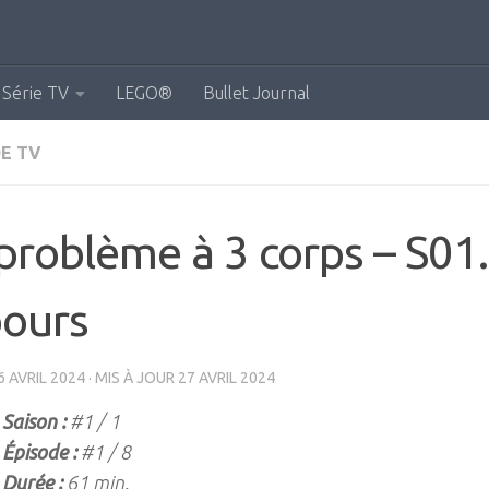
Série TV
LEGO®
Bullet Journal
E TV
problème à 3 corps – S01
bours
6 AVRIL 2024
· MIS À JOUR
27 AVRIL 2024
Saison :
#1 / 1
Épisode :
#1 / 8
Durée :
61 min.