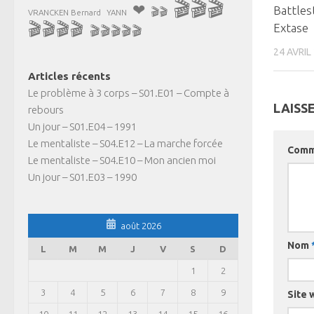
🎬🎬🎬
❤
Battles
🎬🎬
VRANCKEN Bernard
YANN
🎬🎬🎬🎬
Extase
🎬🎬🎬🎬🎬
24 AVRIL
Articles récents
Le problème à 3 corps – S01.E01 – Compte à
LAISS
rebours
Un jour – S01.E04 – 1991
Le mentaliste – S04.E12 – La marche forcée
Comm
Le mentaliste – S04.E10 – Mon ancien moi
Un jour – S01.E03 – 1990
août 2026
Nom
L
M
M
J
V
S
D
1
2
3
4
5
6
7
8
9
Site 
10
11
12
13
14
15
16