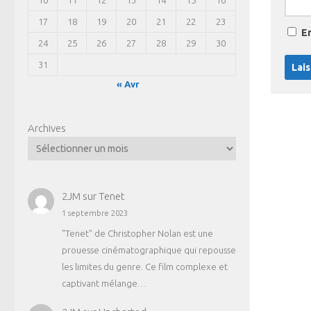
17
18
19
20
21
22
23
E
24
25
26
27
28
29
30
31
« Avr
Archives
2JM
sur
Tenet
1 septembre 2023
"Tenet" de Christopher Nolan est une
prouesse cinématographique qui repousse
les limites du genre. Ce film complexe et
captivant mélange…