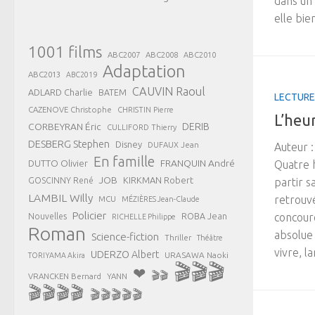
dans un 
elle bie
1001 films
ABC2007
ABC2008
ABC2010
Adaptation
ABC2013
ABC2019
CAUVIN Raoul
ADLARD Charlie
BATEM
LECTURE
CAZENOVE Christophe
CHRISTIN Pierre
L’heu
CORBEYRAN Éric
DERIB
CULLIFORD Thierry
DESBERG Stephen
Disney
DUFAUX Jean
Auteur :
En famille
FRANQUIN André
DUTTO Olivier
Quatre h
JOB
KIRKMAN Robert
GOSCINNY René
partir s
LAMBIL Willy
retrouvé
MCU
MÉZIÈRES Jean-Claude
Policier
ROBA Jean
concoure
Nouvelles
RICHELLE Philippe
Roman
absolue 
Science-fiction
Thriller
Théâtre
vivre, la
UDERZO Albert
URASAWA Naoki
TORIYAMA Akira
🎬🎬🎬
❤
🎬🎬
VRANCKEN Bernard
YANN
🎬🎬🎬🎬
🎬🎬🎬🎬🎬