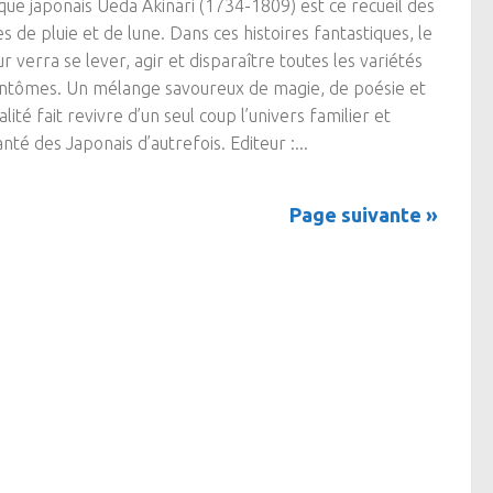
ique japonais Ueda Akinari (1734-1809) est ce recueil des
s de pluie et de lune. Dans ces histoires fantastiques, le
ur verra se lever, agir et disparaître toutes les variétés
ntômes. Un mélange savoureux de magie, de poésie et
alité fait revivre d’un seul coup l’univers familier et
nté des Japonais d’autrefois. Editeur :...
Page suivante »