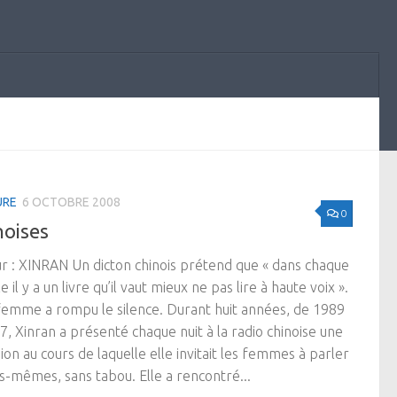
URE
6 OCTOBRE 2008
0
noises
r : XINRAN Un dicton chinois prétend que « dans chaque
e il y a un livre qu’il vaut mieux ne pas lire à haute voix ».
emme a rompu le silence. Durant huit années, de 1989
7, Xinran a présenté chaque nuit à la radio chinoise une
ion au cours de laquelle elle invitait les femmes à parler
es-mêmes, sans tabou. Elle a rencontré...