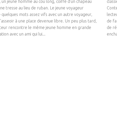
, un jeune homme au cou long, coiffé d’un chapeau
class
ne tresse au lieu de ruban. Le jeune voyageur
Conte
 quelques mots assez vifs avec un autre voyageur,
lecte
s’asseoir à une place devenue libre. Un peu plus tard,
de fa
ateur rencontre le même jeune homme en grande
de ré
tion avec un ami qui lui...
encha