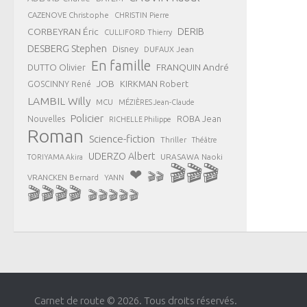
CAZENOVE Christophe
CHRISTIN Pierre
CORBEYRAN Éric
DERIB
CULLIFORD Thierry
DESBERG Stephen
Disney
DUFAUX Jean
En famille
FRANQUIN André
DUTTO Olivier
JOB
KIRKMAN Robert
GOSCINNY René
LAMBIL Willy
MCU
MÉZIÈRES Jean-Claude
Policier
ROBA Jean
Nouvelles
RICHELLE Philippe
Roman
Science-fiction
Thriller
Théâtre
UDERZO Albert
URASAWA Naoki
TORIYAMA Akira
🎬🎬🎬
❤
🎬🎬
VRANCKEN Bernard
YANN
🎬🎬🎬🎬
🎬🎬🎬🎬🎬
Carnet de route © 2026. Tous droits réservés.