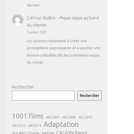
dernier…
2JM
sur
Stalker – Pique-nique au bord
du chemin
7 juillet 2023
Les auteurs réussissent à créer une
atmosphère oppressante et à susciter une
tension palpable dès les premières pages
du roman.…
Rechercher
Rechercher
1001 films
ABC2007
ABC2008
ABC2010
Adaptation
ABC2013
ABC2019
CAUVIN Raoul
ADLARD Charlie
BATEM