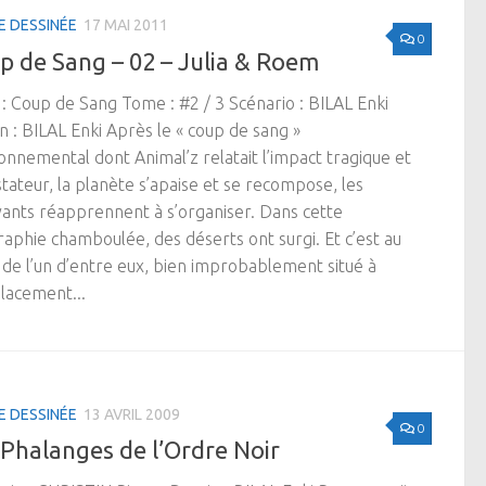
E DESSINÉE
17 MAI 2011
0
p de Sang – 02 – Julia & Roem
 : Coup de Sang Tome : #2 / 3 Scénario : BILAL Enki
n : BILAL Enki Après le « coup de sang »
onnemental dont Animal’z relatait l’impact tragique et
tateur, la planète s’apaise et se recompose, les
vants réapprennent à s’organiser. Dans cette
aphie chamboulée, des déserts ont surgi. Et c’est au
de l’un d’entre eux, bien improbablement situé à
lacement...
E DESSINÉE
13 AVRIL 2009
0
 Phalanges de l’Ordre Noir