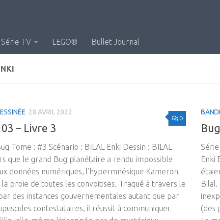
Série TV
LEGO®
Bullet Journal
ENKI
ESSINÉE
28 AVRIL 2022
BAND
0
03 – Livre 3
Bug 
Bug Tome : #3 Scénario : BILAL Enki Dessin : BILAL
Série
rs que le grand Bug planétaire a rendu impossible
Enki 
 aux données numériques, l’hypermnésique Kameron
étaie
la proie de toutes les convoitises. Traqué à travers le
Bilal
ar des instances gouvernementales autant que par
inexp
puscules contestataires, il réussit à communiquer
(des 