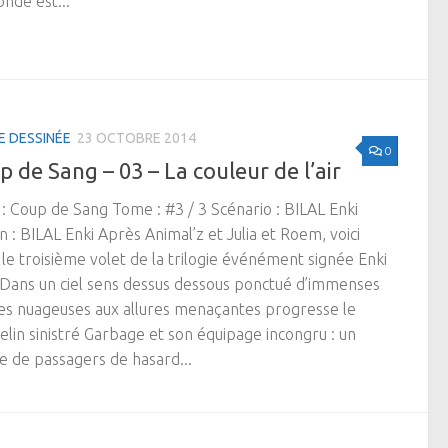
nde est...
E DESSINÉE
23 OCTOBRE 2014
0
 de Sang – 03 – La couleur de l’air
 : Coup de Sang Tome : #3 / 3 Scénario : BILAL Enki
n : BILAL Enki Après Animal’z et Julia et Roem, voici
 le troisième volet de la trilogie événément signée Enki
. Dans un ciel sens dessus dessous ponctué d’immenses
s nuageuses aux allures menaçantes progresse le
lin sinistré Garbage et son équipage incongru : un
e de passagers de hasard...