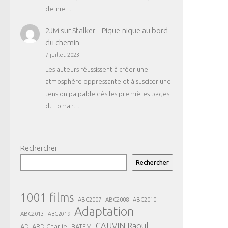
dernier…
2JM
sur
Stalker – Pique-nique au bord
du chemin
7 juillet 2023
Les auteurs réussissent à créer une
atmosphère oppressante et à susciter une
tension palpable dès les premières pages
du roman.…
Rechercher
Rechercher
1001 films
ABC2007
ABC2008
ABC2010
Adaptation
ABC2013
ABC2019
CAUVIN Raoul
ADLARD Charlie
BATEM