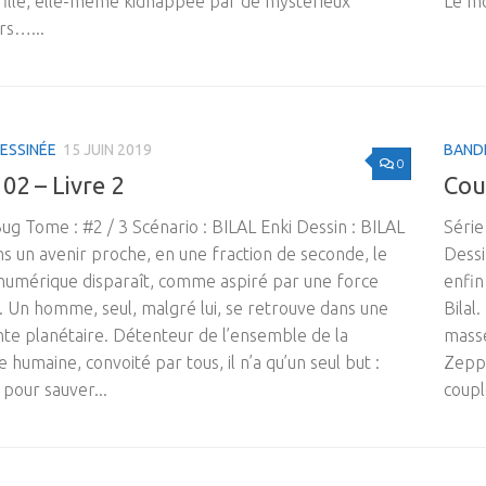
 fille, elle-même kidnappée par de mystérieux
Le mo
rs…...
ESSINÉE
15 JUIN 2019
BAND
0
02 – Livre 2
Coup
Bug Tome : #2 / 3 Scénario : BILAL Enki Dessin : BILAL
Série
s un avenir proche, en une fraction de seconde, le
Dessi
umérique disparaît, comme aspiré par une force
enfin
e. Un homme, seul, malgré lui, se retrouve dans une
Bilal
te planétaire. Détenteur de l’ensemble de la
masse
humaine, convoité par tous, il n’a qu’un seul but :
Zeppe
 pour sauver...
coupl