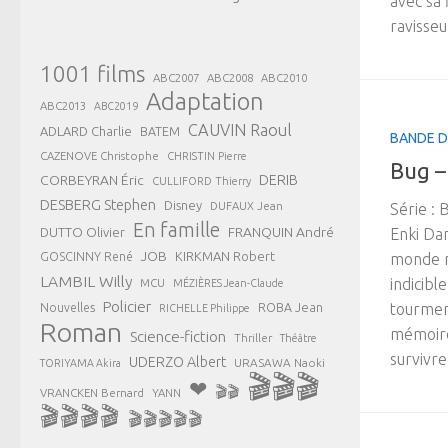
avec sa
ravisseu
1001 films
ABC2007
ABC2008
ABC2010
Adaptation
ABC2013
ABC2019
CAUVIN Raoul
ADLARD Charlie
BATEM
BANDE D
CAZENOVE Christophe
CHRISTIN Pierre
Bug – 
CORBEYRAN Éric
DERIB
CULLIFORD Thierry
DESBERG Stephen
Disney
DUFAUX Jean
Série : 
En famille
FRANQUIN André
DUTTO Olivier
Enki Dan
JOB
KIRKMAN Robert
GOSCINNY René
monde n
LAMBIL Willy
indicibl
MCU
MÉZIÈRES Jean-Claude
Policier
ROBA Jean
tourmen
Nouvelles
RICHELLE Philippe
Roman
mémoire 
Science-fiction
Thriller
Théâtre
survivre
UDERZO Albert
URASAWA Naoki
TORIYAMA Akira
🎬🎬🎬
❤
🎬🎬
VRANCKEN Bernard
YANN
🎬🎬🎬🎬
🎬🎬🎬🎬🎬