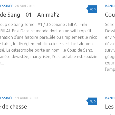
ESSINÉE
26 MAI 2011
BAND
0
de Sang – 01 – Animal’z
Cou
Coup de Sang Tome : #1 / 3 Scénario : BILAL Enki
Série
 BILAL Enki Dans ce monde dont on ne sait trop s’il
Dessi
anation d’une histoire parallèle ou simplement le récit
envir
 futur, le dérèglement climatique s’est brutalement
dévas
isé. La catastrophe porte un nom : le Coup de Sang.
survi
lanète dévastée, martyrisée, l’eau potable est soudain
géogr
...
cœur 
l’emp
ESSINÉE
19 AVRIL 2009
BAND
0
e de chasse
Les