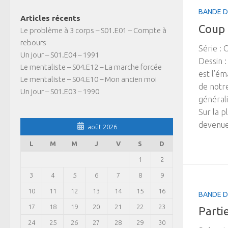
BANDE D
Articles récents
Coup 
Le problème à 3 corps – S01.E01 – Compte à
rebours
Série : 
Un jour – S01.E04 – 1991
Dessin :
Le mentaliste – S04.E12 – La marche forcée
est l’ém
Le mentaliste – S04.E10 – Mon ancien moi
de notre
Un jour – S01.E03 – 1990
général
Sur la p
devenue
août 2026
L
M
M
J
V
S
D
1
2
3
4
5
6
7
8
9
10
11
12
13
14
15
16
BANDE D
17
18
19
20
21
22
23
Parti
24
25
26
27
28
29
30