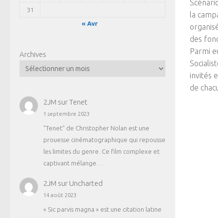
Scénario
31
la camp
« Avr
organisé
des fonc
Parmi eu
Archives
Socialis
invités 
de chacu
2JM
sur
Tenet
1 septembre 2023
"Tenet" de Christopher Nolan est une
prouesse cinématographique qui repousse
les limites du genre. Ce film complexe et
captivant mélange…
2JM
sur
Uncharted
14 août 2023
« Sic parvis magna » est une citation latine