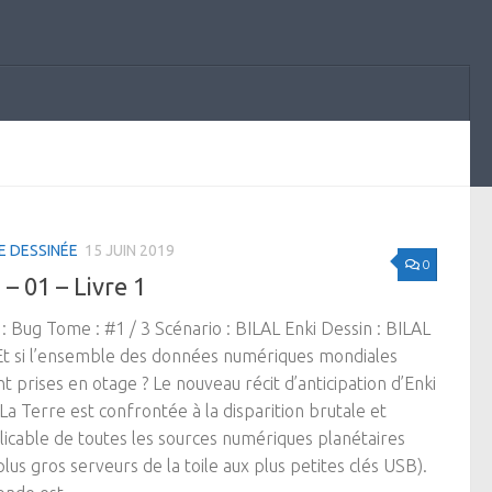
E DESSINÉE
15 JUIN 2019
0
– 01 – Livre 1
 : Bug Tome : #1 / 3 Scénario : BILAL Enki Dessin : BILAL
Et si l’ensemble des données numériques mondiales
nt prises en otage ? Le nouveau récit d’anticipation d’Enki
. La Terre est confrontée à la disparition brutale et
licable de toutes les sources numériques planétaires
plus gros serveurs de la toile aux plus petites clés USB).