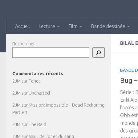
Skip to content
Accueil
Lecture
Film
Bande dessinée
BILAL 
Rechercher
BANDE D
Commentaires récents
Bug – 
2JM
sur
Tenet
Série : 
2JM
sur
Uncharted
Enki Alo
2JM
sur
Mission: Impossible – Dead Reckoning
l’accès
Partie 1
Obb est 
monde p
2JM
sur
The Raid
des grou
2JM
sur
Sisu : de l’or et du sang