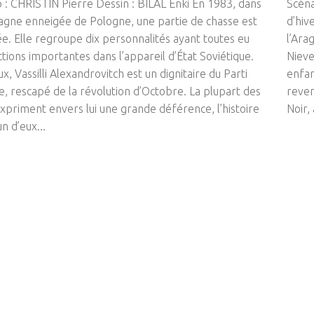
 : CHRISTIN Pierre Dessin : BILAL Enki En 1983, dans
Scéna
agne enneigée de Pologne, une partie de chasse est
d’hiv
e. Elle regroupe dix personnalités ayant toutes eu
l’Ara
tions importantes dans l’appareil d’État Soviétique.
Nieve
x, Vassilli Alexandrovitch est un dignitaire du Parti
enfan
te, rescapé de la révolution d’Octobre. La plupart des
reven
expriment envers lui une grande déférence, l’histoire
Noir,
n d’eux...