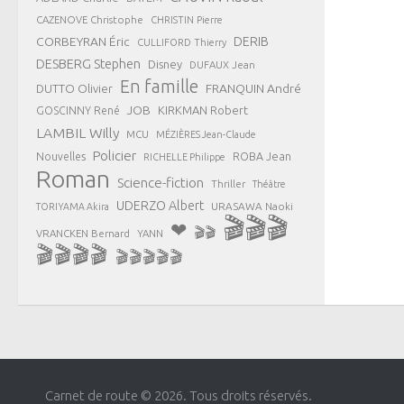
CAZENOVE Christophe
CHRISTIN Pierre
CORBEYRAN Éric
DERIB
CULLIFORD Thierry
DESBERG Stephen
Disney
DUFAUX Jean
En famille
FRANQUIN André
DUTTO Olivier
JOB
KIRKMAN Robert
GOSCINNY René
LAMBIL Willy
MCU
MÉZIÈRES Jean-Claude
Policier
ROBA Jean
Nouvelles
RICHELLE Philippe
Roman
Science-fiction
Thriller
Théâtre
UDERZO Albert
URASAWA Naoki
TORIYAMA Akira
🎬🎬🎬
❤
🎬🎬
VRANCKEN Bernard
YANN
🎬🎬🎬🎬
🎬🎬🎬🎬🎬
Carnet de route © 2026. Tous droits réservés.