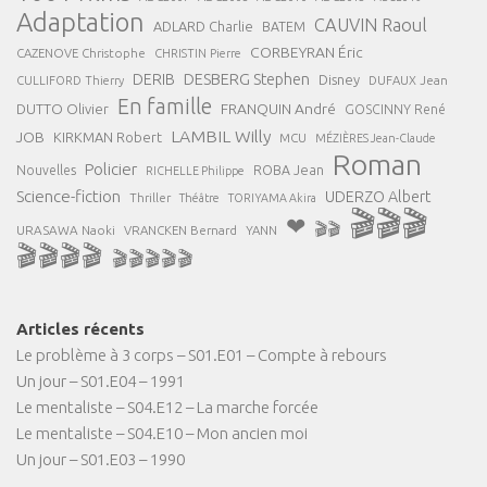
Adaptation
CAUVIN Raoul
ADLARD Charlie
BATEM
CORBEYRAN Éric
CAZENOVE Christophe
CHRISTIN Pierre
DESBERG Stephen
DERIB
Disney
DUFAUX Jean
CULLIFORD Thierry
En famille
FRANQUIN André
DUTTO Olivier
GOSCINNY René
LAMBIL Willy
JOB
KIRKMAN Robert
MCU
MÉZIÈRES Jean-Claude
Roman
Policier
ROBA Jean
Nouvelles
RICHELLE Philippe
Science-fiction
UDERZO Albert
Thriller
Théâtre
TORIYAMA Akira
🎬🎬🎬
❤
🎬🎬
URASAWA Naoki
VRANCKEN Bernard
YANN
🎬🎬🎬🎬
🎬🎬🎬🎬🎬
Articles récents
Le problème à 3 corps – S01.E01 – Compte à rebours
Un jour – S01.E04 – 1991
Le mentaliste – S04.E12 – La marche forcée
Le mentaliste – S04.E10 – Mon ancien moi
Un jour – S01.E03 – 1990