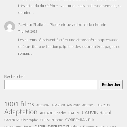
très attendu du célèbre aventurier, mais malheureusement, ce
dernier…
2JM
sur
Stalker – Pique-nique au bord du chemin
7 juillet 2023
Les auteurs réussissent à créer une atmosphère oppressante
et à susciter une tension palpable dès les premières pages du
roman.…
Rechercher
Rechercher
1001 films
ABC2007
ABC2008
ABC2013
ABC2010
ABC2019
Adaptation
CAUVIN Raoul
ADLARD Charlie
BATEM
CORBEYRAN Éric
CAZENOVE Christophe
CHRISTIN Pierre
DESBERG Stephen
DERIB
Disney
DUFAUX Jean
CULLIFORD Thierry