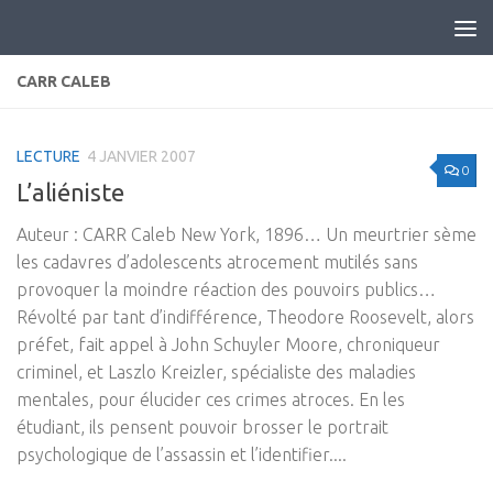
Skip to content
CARR CALEB
LECTURE
4 JANVIER 2007
0
L’aliéniste
Auteur : CARR Caleb New York, 1896… Un meurtrier sème
les cadavres d’adolescents atrocement mutilés sans
provoquer la moindre réaction des pouvoirs publics…
Révolté par tant d’indifférence, Theodore Roosevelt, alors
préfet, fait appel à John Schuyler Moore, chroniqueur
criminel, et Laszlo Kreizler, spécialiste des maladies
mentales, pour élucider ces crimes atroces. En les
étudiant, ils pensent pouvoir brosser le portrait
psychologique de l’assassin et l’identifier....