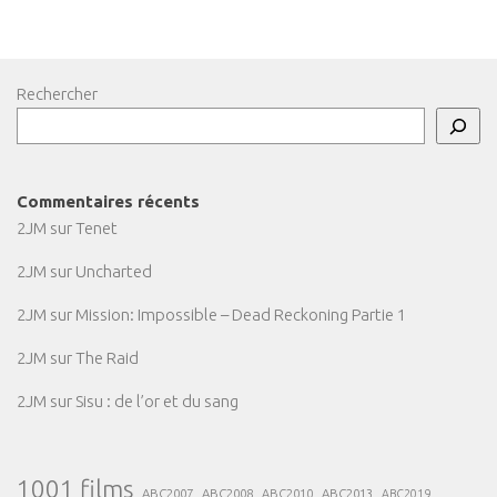
Rechercher
Commentaires récents
2JM
sur
Tenet
2JM
sur
Uncharted
2JM
sur
Mission: Impossible – Dead Reckoning Partie 1
2JM
sur
The Raid
2JM
sur
Sisu : de l’or et du sang
1001 films
ABC2007
ABC2008
ABC2013
ABC2010
ABC2019