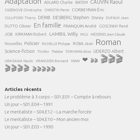
Adaptation
CAUVIN Raoul
ADLARD Charlie
BATEM
CORBEYRAN Éric
CAZENOVE Christophe
CHRISTIN Pierre
DESBERG Stephen
DERIB
Disney
DUFAUX Jean
CULLIFORD Thierry
En famille
FRANQUIN André
DUTTO Olivier
GOSCINNY René
LAMBIL Willy
JOB
KIRKMAN Robert
MCU
MÉZIÈRES Jean-Claude
Roman
Policier
ROBA Jean
Nouvelles
RICHELLE Philippe
Science-fiction
UDERZO Albert
Thriller
Théâtre
TORIYAMA Akira
🎬🎬🎬
❤
🎬🎬
URASAWA Naoki
VRANCKEN Bernard
YANN
🎬🎬🎬🎬
🎬🎬🎬🎬🎬
Articles récents
Le problème à 3 corps – S01.E01 – Compte à rebours
Un jour – S01.E04 – 1991
Le mentaliste – S04.E12 – La marche forcée
Le mentaliste – S04.E10 – Mon ancien moi
Un jour – S01.E03 – 1990