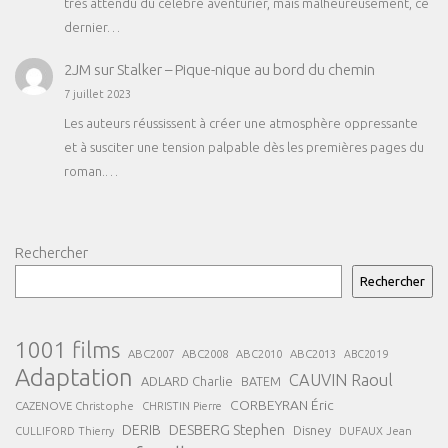
très attendu du célèbre aventurier, mais malheureusement, ce
dernier…
2JM
sur
Stalker – Pique-nique au bord du chemin
7 juillet 2023
Les auteurs réussissent à créer une atmosphère oppressante
et à susciter une tension palpable dès les premières pages du
roman.…
Rechercher
Rechercher
1001 films
ABC2007
ABC2008
ABC2013
ABC2010
ABC2019
Adaptation
CAUVIN Raoul
ADLARD Charlie
BATEM
CORBEYRAN Éric
CAZENOVE Christophe
CHRISTIN Pierre
DESBERG Stephen
DERIB
Disney
DUFAUX Jean
CULLIFORD Thierry