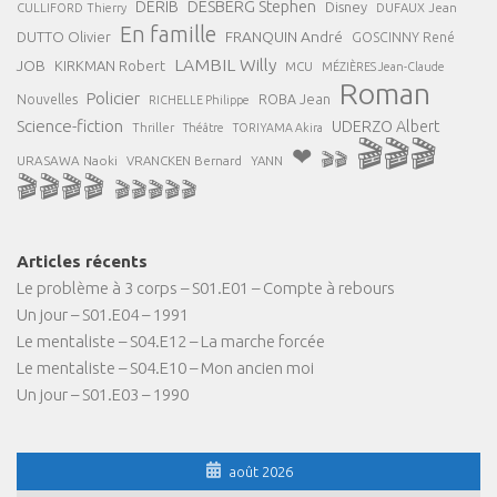
DESBERG Stephen
DERIB
Disney
DUFAUX Jean
CULLIFORD Thierry
En famille
FRANQUIN André
DUTTO Olivier
GOSCINNY René
LAMBIL Willy
JOB
KIRKMAN Robert
MCU
MÉZIÈRES Jean-Claude
Roman
Policier
ROBA Jean
Nouvelles
RICHELLE Philippe
Science-fiction
UDERZO Albert
Thriller
Théâtre
TORIYAMA Akira
🎬🎬🎬
❤
🎬🎬
URASAWA Naoki
VRANCKEN Bernard
YANN
🎬🎬🎬🎬
🎬🎬🎬🎬🎬
Articles récents
Le problème à 3 corps – S01.E01 – Compte à rebours
Un jour – S01.E04 – 1991
Le mentaliste – S04.E12 – La marche forcée
Le mentaliste – S04.E10 – Mon ancien moi
Un jour – S01.E03 – 1990
août 2026