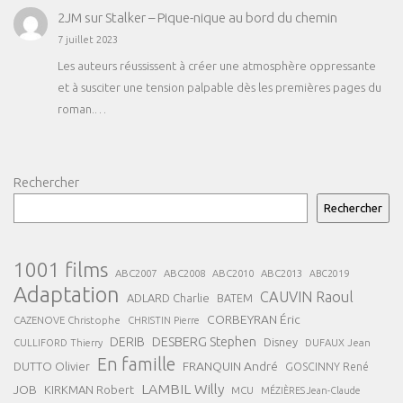
2JM
sur
Stalker – Pique-nique au bord du chemin
7 juillet 2023
Les auteurs réussissent à créer une atmosphère oppressante
et à susciter une tension palpable dès les premières pages du
roman.…
Rechercher
Rechercher
1001 films
ABC2007
ABC2008
ABC2013
ABC2010
ABC2019
Adaptation
CAUVIN Raoul
ADLARD Charlie
BATEM
CORBEYRAN Éric
CAZENOVE Christophe
CHRISTIN Pierre
DESBERG Stephen
DERIB
Disney
DUFAUX Jean
CULLIFORD Thierry
En famille
FRANQUIN André
DUTTO Olivier
GOSCINNY René
LAMBIL Willy
JOB
KIRKMAN Robert
MCU
MÉZIÈRES Jean-Claude