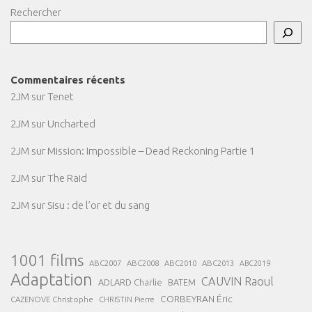
Rechercher
Commentaires récents
2JM
sur
Tenet
2JM
sur
Uncharted
2JM
sur
Mission: Impossible – Dead Reckoning Partie 1
2JM
sur
The Raid
2JM
sur
Sisu : de l’or et du sang
1001 films
ABC2007
ABC2008
ABC2013
ABC2010
ABC2019
Adaptation
CAUVIN Raoul
ADLARD Charlie
BATEM
CORBEYRAN Éric
CAZENOVE Christophe
CHRISTIN Pierre