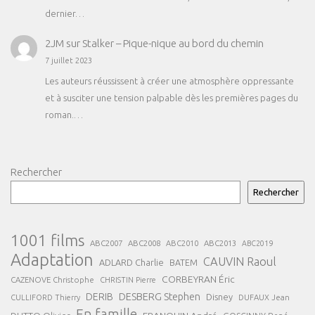
dernier…
2JM
sur
Stalker – Pique-nique au bord du chemin
7 juillet 2023
Les auteurs réussissent à créer une atmosphère oppressante
et à susciter une tension palpable dès les premières pages du
roman.…
Rechercher
Rechercher
1001 films
ABC2007
ABC2008
ABC2013
ABC2010
ABC2019
Adaptation
CAUVIN Raoul
ADLARD Charlie
BATEM
CORBEYRAN Éric
CAZENOVE Christophe
CHRISTIN Pierre
DESBERG Stephen
DERIB
Disney
DUFAUX Jean
CULLIFORD Thierry
En famille