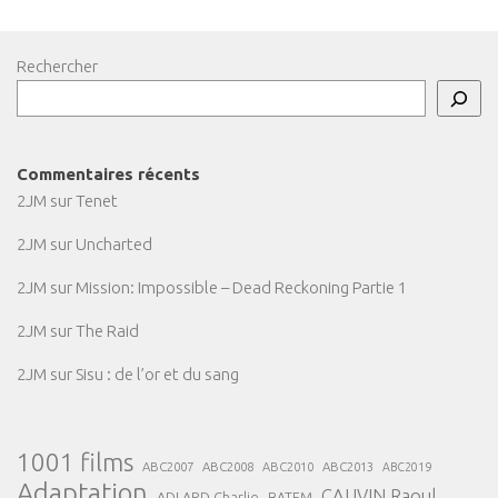
Rechercher
Commentaires récents
2JM
sur
Tenet
2JM
sur
Uncharted
2JM
sur
Mission: Impossible – Dead Reckoning Partie 1
2JM
sur
The Raid
2JM
sur
Sisu : de l’or et du sang
1001 films
ABC2007
ABC2008
ABC2013
ABC2010
ABC2019
Adaptation
CAUVIN Raoul
ADLARD Charlie
BATEM