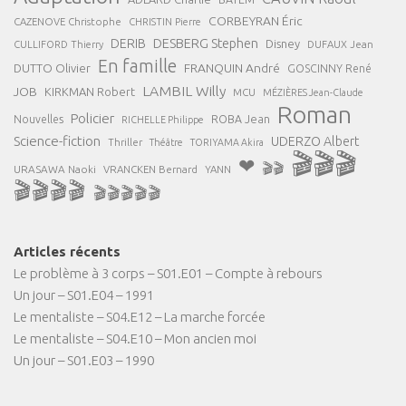
CORBEYRAN Éric
CAZENOVE Christophe
CHRISTIN Pierre
DESBERG Stephen
DERIB
Disney
DUFAUX Jean
CULLIFORD Thierry
En famille
FRANQUIN André
DUTTO Olivier
GOSCINNY René
LAMBIL Willy
JOB
KIRKMAN Robert
MCU
MÉZIÈRES Jean-Claude
Roman
Policier
ROBA Jean
Nouvelles
RICHELLE Philippe
Science-fiction
UDERZO Albert
Thriller
Théâtre
TORIYAMA Akira
🎬🎬🎬
❤
🎬🎬
URASAWA Naoki
VRANCKEN Bernard
YANN
🎬🎬🎬🎬
🎬🎬🎬🎬🎬
Articles récents
Le problème à 3 corps – S01.E01 – Compte à rebours
Un jour – S01.E04 – 1991
Le mentaliste – S04.E12 – La marche forcée
Le mentaliste – S04.E10 – Mon ancien moi
Un jour – S01.E03 – 1990