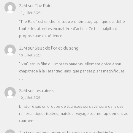
2JM
sur
The Raid
12 juillet 2023
"The Raid" est un chef-d'œuvre cinématographique qui défie
toutes les attentes en matière d'action. Ce film palpitant
propose une expérience…
2JM
sur
Sisu : de l’or et du sang
10 juillet 2023
"Sisu" est un film qui impressionne visuellement grâce à son
chapitrage à la Tarantino, ainsi que par ses plans magnifiques.
…
2JM
sur
Les ruines
10 juillet 2023
L'histoire suit un groupe de touristes qui s'aventure dans des
ruines antiques isolées, mais leur voyage tourne rapidement au
cauchemar.…
2JM
sur
Indiana Jones et le cadran de la destinée