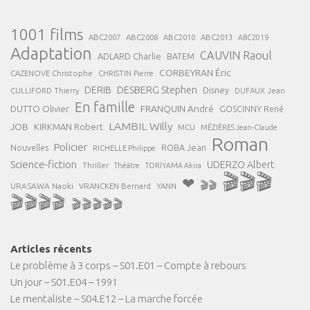
1001 films
ABC2007
ABC2008
ABC2013
ABC2010
ABC2019
Adaptation
CAUVIN Raoul
ADLARD Charlie
BATEM
CORBEYRAN Éric
CAZENOVE Christophe
CHRISTIN Pierre
DESBERG Stephen
DERIB
Disney
DUFAUX Jean
CULLIFORD Thierry
En famille
FRANQUIN André
DUTTO Olivier
GOSCINNY René
LAMBIL Willy
JOB
KIRKMAN Robert
MCU
MÉZIÈRES Jean-Claude
Roman
Policier
ROBA Jean
Nouvelles
RICHELLE Philippe
Science-fiction
UDERZO Albert
Thriller
Théâtre
TORIYAMA Akira
🎬🎬🎬
❤
🎬🎬
URASAWA Naoki
VRANCKEN Bernard
YANN
🎬🎬🎬🎬
🎬🎬🎬🎬🎬
Articles récents
Le problème à 3 corps – S01.E01 – Compte à rebours
Un jour – S01.E04 – 1991
Le mentaliste – S04.E12 – La marche forcée