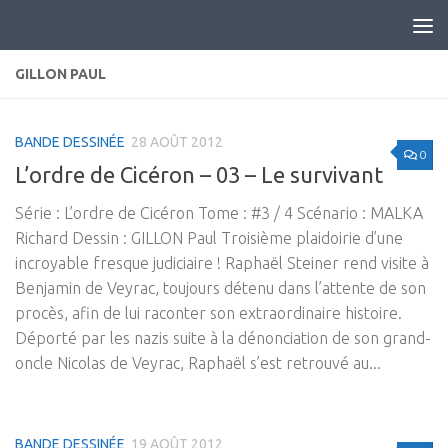
Skip to content
GILLON PAUL
BANDE DESSINÉE
28 AOÛT 2012
0
L’ordre de Cicéron – 03 – Le survivant
Série : L’ordre de Cicéron Tome : #3 / 4 Scénario : MALKA
Richard Dessin : GILLON Paul Troisième plaidoirie d’une
incroyable fresque judiciaire ! Raphaël Steiner rend visite à
Benjamin de Veyrac, toujours détenu dans l’attente de son
procès, afin de lui raconter son extraordinaire histoire.
Déporté par les nazis suite à la dénonciation de son grand-
oncle Nicolas de Veyrac, Raphaël s’est retrouvé au...
BANDE DESSINÉE
19 AOÛT 2012