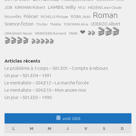
LAMBIL Willy
JOB
KIRKMAN Robert
MCU
MÉZIÈRES Jean-Claude
Roman
Policier
ROBA Jean
Nouvelles
RICHELLE Philippe
Science-fiction
UDERZO Albert
Thriller
Théâtre
TORIYAMA Akira
🎬🎬🎬
❤
🎬🎬
URASAWA Naoki
VRANCKEN Bernard
YANN
🎬🎬🎬🎬
🎬🎬🎬🎬🎬
Articles récents
Le problème à 3 corps – S01.E01 – Compte à rebours
Un jour – S01.E04 – 1991
Le mentaliste – S04.E12 – La marche forcée
Le mentaliste – S04.E10 – Mon ancien moi
Un jour – S01.E03 – 1990
août 2026
L
M
M
J
V
S
D