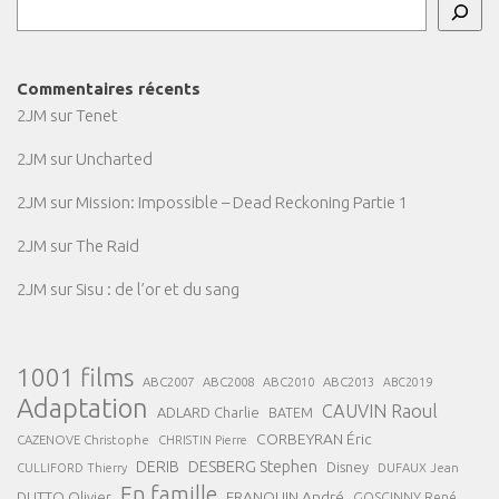
Commentaires récents
2JM
sur
Tenet
2JM
sur
Uncharted
2JM
sur
Mission: Impossible – Dead Reckoning Partie 1
2JM
sur
The Raid
2JM
sur
Sisu : de l’or et du sang
1001 films
ABC2007
ABC2008
ABC2013
ABC2010
ABC2019
Adaptation
CAUVIN Raoul
ADLARD Charlie
BATEM
CORBEYRAN Éric
CAZENOVE Christophe
CHRISTIN Pierre
DESBERG Stephen
DERIB
Disney
DUFAUX Jean
CULLIFORD Thierry
En famille
FRANQUIN André
DUTTO Olivier
GOSCINNY René