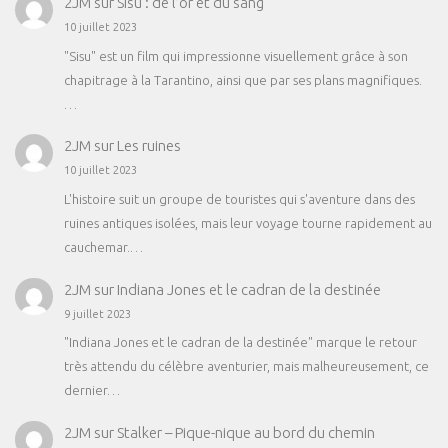
2JM
sur
Sisu : de l’or et du sang
10 juillet 2023
"Sisu" est un film qui impressionne visuellement grâce à son
chapitrage à la Tarantino, ainsi que par ses plans magnifiques.
…
2JM
sur
Les ruines
10 juillet 2023
L'histoire suit un groupe de touristes qui s'aventure dans des
ruines antiques isolées, mais leur voyage tourne rapidement au
cauchemar.…
2JM
sur
Indiana Jones et le cadran de la destinée
9 juillet 2023
"Indiana Jones et le cadran de la destinée" marque le retour
très attendu du célèbre aventurier, mais malheureusement, ce
dernier…
2JM
sur
Stalker – Pique-nique au bord du chemin