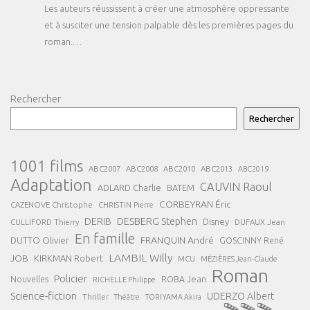
Les auteurs réussissent à créer une atmosphère oppressante
et à susciter une tension palpable dès les premières pages du
roman.…
Rechercher
Rechercher
1001 films
ABC2007
ABC2008
ABC2013
ABC2010
ABC2019
Adaptation
CAUVIN Raoul
ADLARD Charlie
BATEM
CORBEYRAN Éric
CAZENOVE Christophe
CHRISTIN Pierre
DESBERG Stephen
DERIB
Disney
DUFAUX Jean
CULLIFORD Thierry
En famille
FRANQUIN André
DUTTO Olivier
GOSCINNY René
LAMBIL Willy
JOB
KIRKMAN Robert
MCU
MÉZIÈRES Jean-Claude
Roman
Policier
ROBA Jean
Nouvelles
RICHELLE Philippe
Science-fiction
UDERZO Albert
Thriller
Théâtre
TORIYAMA Akira