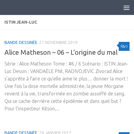
Skip to content
ISTIN JEAN-LUC
BANDE DESSINÉE
21 NOVEMBRE 2019
0
Alice Matheson – 06 – L’origine du mal
Série : Alice Matheson Tome : #6 / 6 Scénario : ISTIN Jean-
Luc Dessin : VANDAËLE Phil, RADIVOJEVIC Zivorad Alice
s’apprête à faire ce qu’elle aime le plus… donner la mort !
Une fois la dose mortelle administrée, la jeune Morgane
revient à la vie, transformée en zombie assoiffé de sang.
Qui se cache derrière cette épidémie et dans quel but ?
Pour l’inspecteur Kitson,...
BANDE DESSINÉE
29 JANVIER 2017