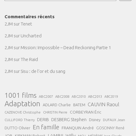
Commentaires récents
2JM
sur
Tenet
2JM
sur
Uncharted
2JM
sur
Mission: Impossible – Dead Reckoning Partie 1
2JM
sur
The Raid
2JM
sur
Sisu : de l’or et du sang
1001 films
ABC2007
ABC2008
ABC2013
ABC2010
ABC2019
Adaptation
CAUVIN Raoul
ADLARD Charlie
BATEM
CORBEYRAN Éric
CAZENOVE Christophe
CHRISTIN Pierre
DESBERG Stephen
DERIB
Disney
DUFAUX Jean
CULLIFORD Thierry
En famille
FRANQUIN André
DUTTO Olivier
GOSCINNY René
LAMBIL Willy
JOB
KIRKMAN Robert
MCU
MÉZIÈRES Jean-Claude