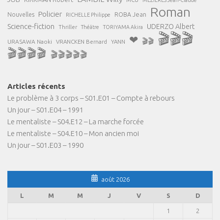
Roman
Policier
ROBA Jean
Nouvelles
RICHELLE Philippe
Science-fiction
UDERZO Albert
Thriller
Théâtre
TORIYAMA Akira
🎬🎬🎬
❤
🎬🎬
URASAWA Naoki
VRANCKEN Bernard
YANN
🎬🎬🎬🎬
🎬🎬🎬🎬🎬
Articles récents
Le problème à 3 corps – S01.E01 – Compte à rebours
Un jour – S01.E04 – 1991
Le mentaliste – S04.E12 – La marche forcée
Le mentaliste – S04.E10 – Mon ancien moi
Un jour – S01.E03 – 1990
août 2026
L
M
M
J
V
S
D
1
2