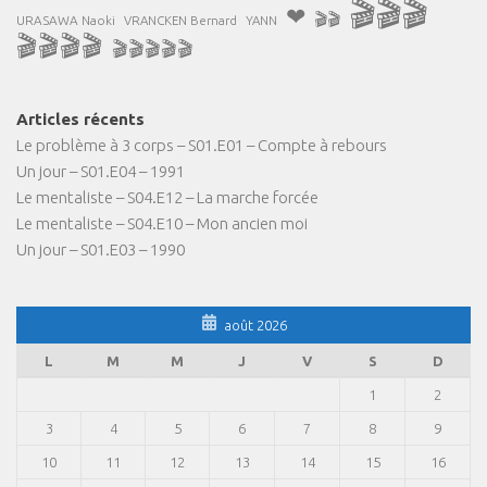
🎬🎬🎬
❤
🎬🎬
URASAWA Naoki
VRANCKEN Bernard
YANN
🎬🎬🎬🎬
🎬🎬🎬🎬🎬
Articles récents
Le problème à 3 corps – S01.E01 – Compte à rebours
Un jour – S01.E04 – 1991
Le mentaliste – S04.E12 – La marche forcée
Le mentaliste – S04.E10 – Mon ancien moi
Un jour – S01.E03 – 1990
août 2026
L
M
M
J
V
S
D
1
2
3
4
5
6
7
8
9
10
11
12
13
14
15
16