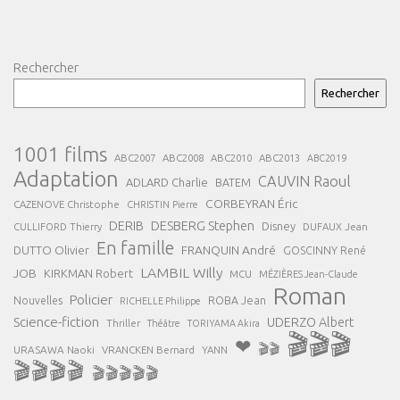
Rechercher
Rechercher
1001 films
ABC2007
ABC2008
ABC2013
ABC2010
ABC2019
Adaptation
CAUVIN Raoul
ADLARD Charlie
BATEM
CORBEYRAN Éric
CAZENOVE Christophe
CHRISTIN Pierre
DESBERG Stephen
DERIB
Disney
DUFAUX Jean
CULLIFORD Thierry
En famille
FRANQUIN André
DUTTO Olivier
GOSCINNY René
LAMBIL Willy
JOB
KIRKMAN Robert
MCU
MÉZIÈRES Jean-Claude
Roman
Policier
ROBA Jean
Nouvelles
RICHELLE Philippe
Science-fiction
UDERZO Albert
Thriller
Théâtre
TORIYAMA Akira
🎬🎬🎬
❤
🎬🎬
URASAWA Naoki
VRANCKEN Bernard
YANN
🎬🎬🎬🎬
🎬🎬🎬🎬🎬