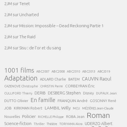
2JM
sur
Tenet
2JM
sur
Uncharted
2JM
sur
Mission: Impossible – Dead Reckoning Partie 1
2JM
sur
The Raid
2JM
sur
Sisu : de l’or et du sang
1001 films
ABC2007
ABC2008
ABC2013
ABC2010
ABC2019
Adaptation
CAUVIN Raoul
ADLARD Charlie
BATEM
CORBEYRAN Éric
CAZENOVE Christophe
CHRISTIN Pierre
DESBERG Stephen
DERIB
Disney
DUFAUX Jean
CULLIFORD Thierry
En famille
FRANQUIN André
DUTTO Olivier
GOSCINNY René
LAMBIL Willy
JOB
KIRKMAN Robert
MCU
MÉZIÈRES Jean-Claude
Roman
Policier
ROBA Jean
Nouvelles
RICHELLE Philippe
Science-fiction
UDERZO Albert
Thriller
Théâtre
TORIYAMA Akira