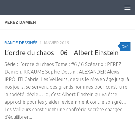
Skip to content
PEREZ DAMIEN
BANDE DESSINÉE
1 JANVIER 2019
0
L’ordre du chaos – 06 – Albert Einstein
Série : L’ordre du chaos Tome : #6 / 6 Scénario : PEREZ
Damien, RICAUME Sophie Dessin : ALEXANDER Alexis,
IPPÓLITI Gabriel Les Veilleurs, depuis le Moyen âge jusqu’à
nos jours, se servent des grands hommes pour construire
la société idéale… Ici, c’est Albert Einstein qui va être
approché pour les y aider. évidemment contre son gré…
Les Veilleurs constituent une confrérie secrète chargée
d’équilibrer...