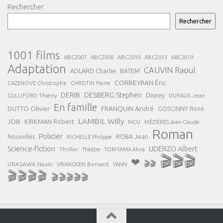
Rechercher
Rechercher
1001 films
ABC2007
ABC2008
ABC2013
ABC2010
ABC2019
Adaptation
CAUVIN Raoul
ADLARD Charlie
BATEM
CORBEYRAN Éric
CAZENOVE Christophe
CHRISTIN Pierre
DESBERG Stephen
DERIB
Disney
DUFAUX Jean
CULLIFORD Thierry
En famille
FRANQUIN André
DUTTO Olivier
GOSCINNY René
LAMBIL Willy
JOB
KIRKMAN Robert
MCU
MÉZIÈRES Jean-Claude
Roman
Policier
ROBA Jean
Nouvelles
RICHELLE Philippe
Science-fiction
UDERZO Albert
Thriller
Théâtre
TORIYAMA Akira
🎬🎬🎬
❤
🎬🎬
URASAWA Naoki
VRANCKEN Bernard
YANN
🎬🎬🎬🎬
🎬🎬🎬🎬🎬