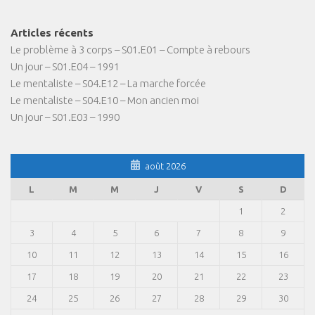
Articles récents
Le problème à 3 corps – S01.E01 – Compte à rebours
Un jour – S01.E04 – 1991
Le mentaliste – S04.E12 – La marche forcée
Le mentaliste – S04.E10 – Mon ancien moi
Un jour – S01.E03 – 1990
août 2026
L
M
M
J
V
S
D
1
2
3
4
5
6
7
8
9
10
11
12
13
14
15
16
17
18
19
20
21
22
23
24
25
26
27
28
29
30