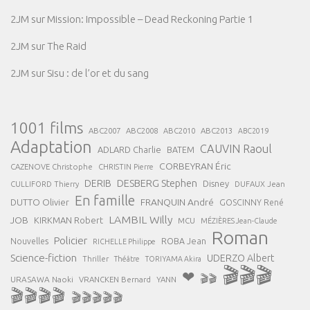
2JM
sur
Mission: Impossible – Dead Reckoning Partie 1
2JM
sur
The Raid
2JM
sur
Sisu : de l’or et du sang
1001 films
ABC2007
ABC2008
ABC2013
ABC2010
ABC2019
Adaptation
CAUVIN Raoul
ADLARD Charlie
BATEM
CORBEYRAN Éric
CAZENOVE Christophe
CHRISTIN Pierre
DESBERG Stephen
DERIB
Disney
DUFAUX Jean
CULLIFORD Thierry
En famille
FRANQUIN André
DUTTO Olivier
GOSCINNY René
LAMBIL Willy
JOB
KIRKMAN Robert
MCU
MÉZIÈRES Jean-Claude
Roman
Policier
ROBA Jean
Nouvelles
RICHELLE Philippe
Science-fiction
UDERZO Albert
Thriller
Théâtre
TORIYAMA Akira
🎬🎬🎬
❤
🎬🎬
URASAWA Naoki
VRANCKEN Bernard
YANN
🎬🎬🎬🎬
🎬🎬🎬🎬🎬