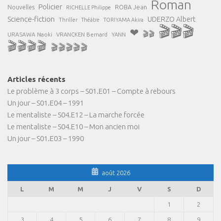
Roman
Policier
ROBA Jean
Nouvelles
RICHELLE Philippe
Science-fiction
UDERZO Albert
Thriller
Théâtre
TORIYAMA Akira
🎬🎬🎬
❤
🎬🎬
URASAWA Naoki
VRANCKEN Bernard
YANN
🎬🎬🎬🎬
🎬🎬🎬🎬🎬
Articles récents
Le problème à 3 corps – S01.E01 – Compte à rebours
Un jour – S01.E04 – 1991
Le mentaliste – S04.E12 – La marche forcée
Le mentaliste – S04.E10 – Mon ancien moi
Un jour – S01.E03 – 1990
août 2026
L
M
M
J
V
S
D
1
2
3
4
5
6
7
8
9