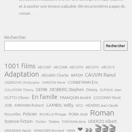
et à susciter une tension palpable dès les premières pages du
roman.…
Rechercher
Rechercher
1001 films
ABC2007
ABC2008
ABC2013
ABC2010
ABC2019
Adaptation
CAUVIN Raoul
ADLARD Charlie
BATEM
CORBEYRAN Éric
CAZENOVE Christophe
CHRISTIN Pierre
DESBERG Stephen
DERIB
Disney
DUFAUX Jean
CULLIFORD Thierry
En famille
FRANQUIN André
DUTTO Olivier
GOSCINNY René
LAMBIL Willy
JOB
KIRKMAN Robert
MCU
MÉZIÈRES Jean-Claude
Roman
Policier
ROBA Jean
Nouvelles
RICHELLE Philippe
Science-fiction
UDERZO Albert
Thriller
Théâtre
TORIYAMA Akira
🎬🎬🎬
❤
🎬🎬
URASAWA Naoki
VRANCKEN Bernard
YANN