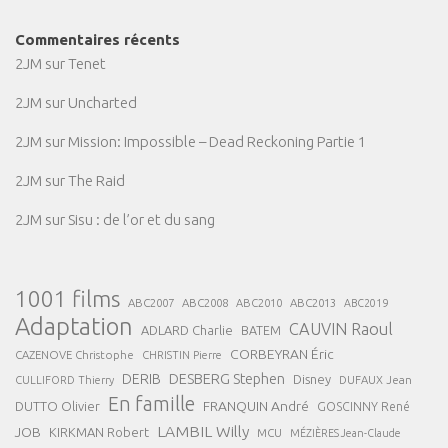
Commentaires récents
2JM
sur
Tenet
2JM
sur
Uncharted
2JM
sur
Mission: Impossible – Dead Reckoning Partie 1
2JM
sur
The Raid
2JM
sur
Sisu : de l’or et du sang
1001 films
ABC2007
ABC2008
ABC2013
ABC2010
ABC2019
Adaptation
CAUVIN Raoul
ADLARD Charlie
BATEM
CORBEYRAN Éric
CAZENOVE Christophe
CHRISTIN Pierre
DESBERG Stephen
DERIB
Disney
DUFAUX Jean
CULLIFORD Thierry
En famille
FRANQUIN André
DUTTO Olivier
GOSCINNY René
LAMBIL Willy
JOB
KIRKMAN Robert
MCU
MÉZIÈRES Jean-Claude