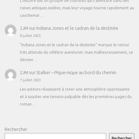
L'histoire suit un groupe de touristes qui s'aventure dans des
ruines antiques isolées, mais leur voyage tourne rapidement au
cauchemar.…
2JM
sur
Indiana Jones et le cadran de la destinée
9 juillet 2023
"Indiana Jones et le cadran de la destinée" marque le retour
très attendu du célèbre aventurier, mais malheureusement, ce
dernier…
2JM
sur
Stalker – Pique-nique au bord du chemin
7 juillet 2023
Les auteurs réussissent à créer une atmosphère oppressante
et à susciter une tension palpable dès les premières pages du
roman.…
Rechercher
Rechercher