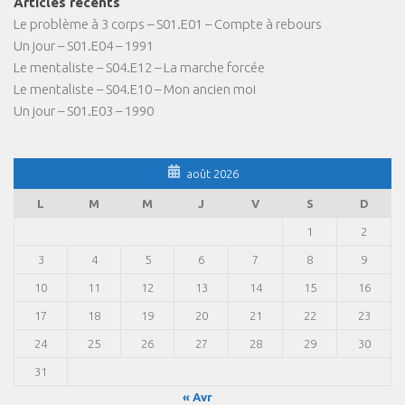
Articles récents
Le problème à 3 corps – S01.E01 – Compte à rebours
Un jour – S01.E04 – 1991
Le mentaliste – S04.E12 – La marche forcée
Le mentaliste – S04.E10 – Mon ancien moi
Un jour – S01.E03 – 1990
août 2026
L
M
M
J
V
S
D
1
2
3
4
5
6
7
8
9
10
11
12
13
14
15
16
17
18
19
20
21
22
23
24
25
26
27
28
29
30
31
« Avr