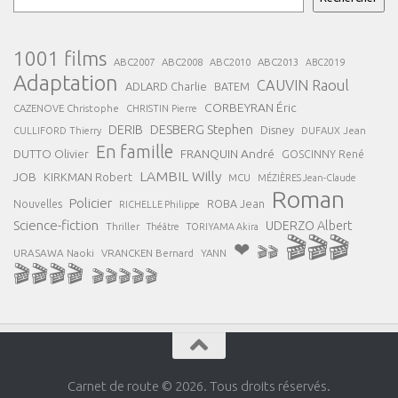
1001 films
ABC2007
ABC2008
ABC2013
ABC2010
ABC2019
Adaptation
CAUVIN Raoul
ADLARD Charlie
BATEM
CORBEYRAN Éric
CAZENOVE Christophe
CHRISTIN Pierre
DESBERG Stephen
DERIB
Disney
DUFAUX Jean
CULLIFORD Thierry
En famille
FRANQUIN André
DUTTO Olivier
GOSCINNY René
LAMBIL Willy
JOB
KIRKMAN Robert
MCU
MÉZIÈRES Jean-Claude
Roman
Policier
ROBA Jean
Nouvelles
RICHELLE Philippe
Science-fiction
UDERZO Albert
Thriller
Théâtre
TORIYAMA Akira
🎬🎬🎬
❤
🎬🎬
URASAWA Naoki
VRANCKEN Bernard
YANN
🎬🎬🎬🎬
🎬🎬🎬🎬🎬
Carnet de route © 2026. Tous droits réservés.