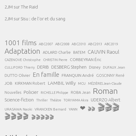
2JM
sur
The Raid
2JM
sur
Sisu : de l’or et du sang
1001 films
ABC2007
ABC2008
ABC2013
ABC2010
ABC2019
Adaptation
CAUVIN Raoul
ADLARD Charlie
BATEM
CORBEYRAN Éric
CAZENOVE Christophe
CHRISTIN Pierre
DESBERG Stephen
DERIB
Disney
DUFAUX Jean
CULLIFORD Thierry
En famille
FRANQUIN André
DUTTO Olivier
GOSCINNY René
LAMBIL Willy
JOB
KIRKMAN Robert
MCU
MÉZIÈRES Jean-Claude
Roman
Policier
ROBA Jean
Nouvelles
RICHELLE Philippe
Science-fiction
UDERZO Albert
Thriller
Théâtre
TORIYAMA Akira
🎬🎬🎬
❤
🎬🎬
URASAWA Naoki
VRANCKEN Bernard
YANN
🎬🎬🎬🎬
🎬🎬🎬🎬🎬