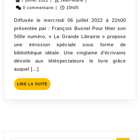
7 juillet 2022
|
Jean-Marie
|
Grande
juillet
Marie
0 commentaire
|
10h05
Librairie
2022
Diffusée le mercredi 06 juillet 2022 à 21h00
»
présentée par : François Busnel Pour fêter son
(Saison
500e numéro, « La Grande Librairie » propose
14
une émission spéciale sous forme de
–
bibliothèque idéale. Une vingtaine d’écrivains
500ème
dévoile aux téléspectateurs le livre grâce
émission)
auquel [...]
LIRE
LIRE LA SUITE
LA
SUITE
Rechercher