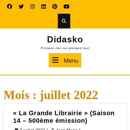
Skip
to
content
Didasko
Presque rien sur presque tout
Menu
Menu
Mois :
juillet 2022
« La Grande Librairie » (Saison
«
14 – 500ème émission)
La
7
Jean-