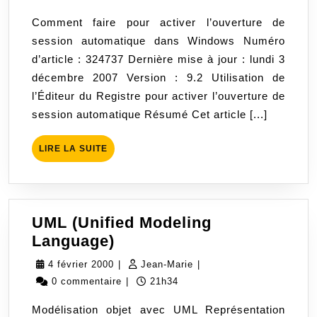
session
2007
Comment faire pour activer l’ouverture de
automat
session automatique dans Windows Numéro
dans
d’article : 324737 Dernière mise à jour : lundi 3
Window
décembre 2007 Version : 9.2 Utilisation de
l’Éditeur du Registre pour activer l’ouverture de
session automatique Résumé Cet article [...]
LIRE
LIRE LA SUITE
LA
SUITE
UML (Unified Modeling
UML
Language)
(Unified
4
Jean-
4 février 2000
|
Jean-Marie
|
Modeling
février
Marie
0 commentaire
|
21h34
Language)
2000
Modélisation objet avec UML Représentation