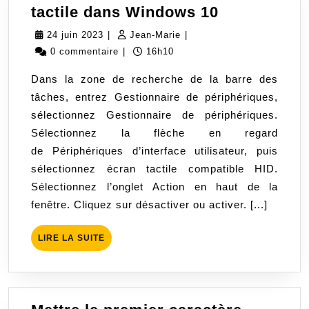
Activer/dés
tactile dans Windows 10
l’écran
24
Jean-
24 juin 2023
|
Jean-Marie
|
tactile
juin
Marie
0 commentaire
|
16h10
dans
2023
Dans la zone de recherche de la barre des
Windows
tâches, entrez Gestionnaire de périphériques,
10
sélectionnez Gestionnaire de périphériques.
Sélectionnez la flèche en regard
de Périphériques d’interface utilisateur, puis
sélectionnez écran tactile compatible HID.
Sélectionnez l’onglet Action en haut de la
fenêtre. Cliquez sur désactiver ou activer. [...]
LIRE
LIRE LA SUITE
LA
SUITE