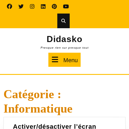
Skip
to
content
Didasko
Presque rien sur presque tout
Menu
Menu
Catégorie :
Informatique
Activer/désactiver l’écran