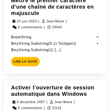
Mettre le premier caractère
d’une chaîne de caractères en
Mettre
majuscule
le
24
Jean-
24 juin 2023
|
Jean-Marie
|
premier
juin
Marie
0 commentaire
|
14h44
caractère
2023
$newString =
d’une
$myString.Substring(0,1).ToUpper() +
chaîne
$myString.Substring(1) [...]
de
caractères
LIRE
LIRE LA SUITE
en
LA
majuscule
SUITE
Activer l’ouverture de session
Activer
automatique dans Windows
l’ouvert
4
Jean-
4 décembre 2007
|
Jean-Marie
|
de
décembre
Marie
0 commentaire
|
21h11