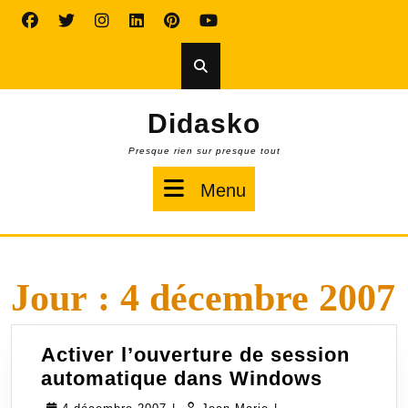
Skip
to
content
Didasko
Presque rien sur presque tout
Menu
Menu
Jour :
4 décembre 2007
Activer l’ouverture de session
Activer
automatique dans Windows
l’ouvert
4
Jean-