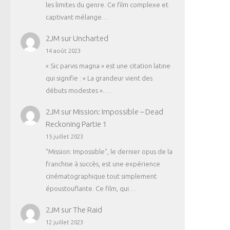
les limites du genre. Ce film complexe et
captivant mélange…
2JM
sur
Uncharted
14 août 2023
« Sic parvis magna » est une citation latine
qui signifie : « La grandeur vient des
débuts modestes ».…
2JM
sur
Mission: Impossible – Dead
Reckoning Partie 1
15 juillet 2023
"Mission: Impossible", le dernier opus de la
franchise à succès, est une expérience
cinématographique tout simplement
époustouflante. Ce film, qui…
2JM
sur
The Raid
12 juillet 2023