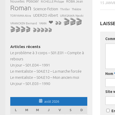
Policier
ROBA Jean
Nouvelles
RICHELLE Philippe
15 JANVI
Roman
Science-fiction
Thriller
Théâtre
UDERZO Albert
URASAWA Naoki
TORIYAMA Akira
🎬🎬🎬
❤
🎬🎬
LAISS
VRANCKEN Bernard
YANN
🎬🎬🎬🎬
🎬🎬🎬🎬🎬
Comm
Articles récents
Le problème à 3 corps – S01.E01 – Compte à
rebours
Un jour – S01.E04 – 1991
Le mentaliste – S04.E12 – La marche forcée
Nom
Le mentaliste – S04.E10 – Mon ancien moi
Un jour – S01.E03 – 1990
Site 
août 2026
L
M
M
J
V
S
D
E