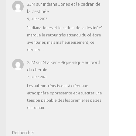
2JM
sur
Indiana Jones et le cadran de
la destinée
9 juillet 2023
"Indiana Jones et le cadran de la destinée"
marque le retour très attendu du célèbre
aventurier, mais malheureusement, ce
dernier…
2JM
sur
Stalker – Pique-nique au bord
du chemin
7 juillet 2023
Les auteurs réussissent à créer une
atmosphère oppressante et à susciter une
tension palpable dès les premières pages
du roman.…
Rechercher