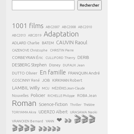
Rechercher
1001 films
ABC2007
ABC2008
ABC2010
Adaptation
ABC2013
ABC2019
CAUVIN Raoul
ADLARD Charlie
BATEM
CAZENOVE Christophe
CHRISTIN Pierre
CORBEYRAN Éric
DERIB
CULLIFORD Thierry
DESBERG Stephen
Disney
DUFAUX Jean
En famille
FRANQUIN André
DUTTO Olivier
JOB
KIRKMAN Robert
GOSCINNY René
LAMBIL Willy
MCU
MÉZIÈRES Jean-Claude
Policier
ROBA Jean
Nouvelles
RICHELLE Philippe
Roman
Science-fiction
Thriller
Théâtre
UDERZO Albert
URASAWA Naoki
TORIYAMA Akira
🎬🎬🎬
❤
🎬🎬
VRANCKEN Bernard
YANN
🎬🎬🎬🎬
🎬🎬🎬🎬🎬