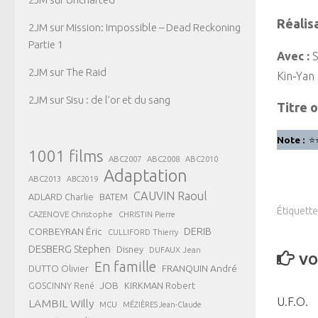
Réalisa
2JM
sur
Mission: Impossible – Dead Reckoning
Partie 1
Avec :
S
2JM
sur
The Raid
Kin-Yan
2JM
sur
Sisu : de l’or et du sang
Titre o
Note :
⭐
1001 films
ABC2007
ABC2008
ABC2010
Adaptation
ABC2013
ABC2019
CAUVIN Raoul
ADLARD Charlie
BATEM
Étiquette
CAZENOVE Christophe
CHRISTIN Pierre
CORBEYRAN Éric
DERIB
CULLIFORD Thierry
DESBERG Stephen
Disney
DUFAUX Jean
VO
En famille
FRANQUIN André
DUTTO Olivier
JOB
KIRKMAN Robert
GOSCINNY René
U.F.O.
LAMBIL Willy
MCU
MÉZIÈRES Jean-Claude