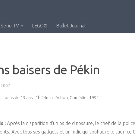
Série TV
LEGO®
Bullet Journal
s baisers de Pékin
 2007
au moins de 13 ans | 1h 24min | Action, Comédie | 1994
s :
Après la disparition d’un os de dinosaure, le chef de la polic
ents. Avec tous ses gadgets et un indic qui souhaitre le tuer, ce 