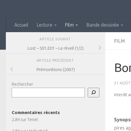
Skip to content
Accueil
Lecture
Film
Bande dessinée
ARTICLE SUIVANT
FILM
Lost – S01.E01 – Le réveil (1/2)
ARTICLE PRÉCÉDENT
Bon
Prémonitions (2007)
31 AOÛT
Rechercher
Interdit 
Commentaires récents
2JM
sur
Tenet
Synopsi
pires ag
2JM
sur
Uncharted