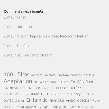
Commentaires récents
2JM
sur
Tenet
2JM
sur
Uncharted
2JM
sur
Mission: Impossible – Dead Reckoning Partie 1
2JM
sur
The Raid
2JM
sur
Sisu : de l’or et du sang
1001 films
ABC2007
ABC2008
ABC2013
ABC2010
ABC2019
Adaptation
CAUVIN Raoul
ADLARD Charlie
BATEM
CORBEYRAN Éric
CAZENOVE Christophe
CHRISTIN Pierre
DESBERG Stephen
DERIB
Disney
DUFAUX Jean
CULLIFORD Thierry
En famille
FRANQUIN André
DUTTO Olivier
GOSCINNY René
LAMBIL Willy
JOB
KIRKMAN Robert
MCU
MÉZIÈRES Jean-Claude