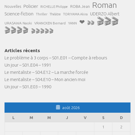
Roman
Policier
ROBA Jean
Nouvelles
RICHELLE Philippe
Science-fiction
UDERZO Albert
Thriller
Théâtre
TORIYAMA Akira
🎬🎬🎬
❤
🎬🎬
URASAWA Naoki
VRANCKEN Bernard
YANN
🎬🎬🎬🎬
🎬🎬🎬🎬🎬
Articles récents
Le problème à 3 corps – S01.E01 – Compte à rebours
Un jour – S01.E04 – 1991
Le mentaliste – S04.E12 – La marche forcée
Le mentaliste – S04.E10 – Mon ancien moi
Un jour – S01.E03 – 1990
août 2026
L
M
M
J
V
S
D
1
2