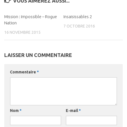
VOUS AIMEREZ AUSSI...
Mission : Impossible – Rogue
0
Insaisissables 2
0
Nation
7 OCTOBRE 2016
16 NOVEMBRE 2015
LAISSER UN COMMENTAIRE
Commentaire
*
Nom
*
E-mail
*