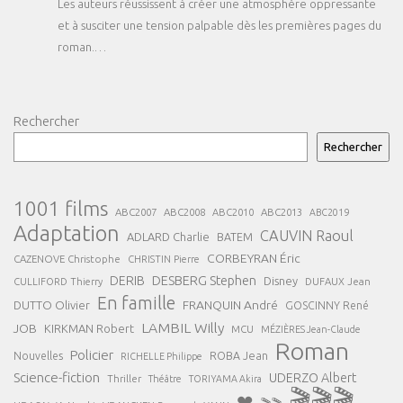
Les auteurs réussissent à créer une atmosphère oppressante
et à susciter une tension palpable dès les premières pages du
roman.…
Rechercher
Rechercher
1001 films
ABC2007
ABC2008
ABC2013
ABC2010
ABC2019
Adaptation
CAUVIN Raoul
ADLARD Charlie
BATEM
CORBEYRAN Éric
CAZENOVE Christophe
CHRISTIN Pierre
DESBERG Stephen
DERIB
Disney
DUFAUX Jean
CULLIFORD Thierry
En famille
FRANQUIN André
DUTTO Olivier
GOSCINNY René
LAMBIL Willy
JOB
KIRKMAN Robert
MCU
MÉZIÈRES Jean-Claude
Roman
Policier
ROBA Jean
Nouvelles
RICHELLE Philippe
Science-fiction
UDERZO Albert
Thriller
Théâtre
TORIYAMA Akira
🎬🎬🎬
❤