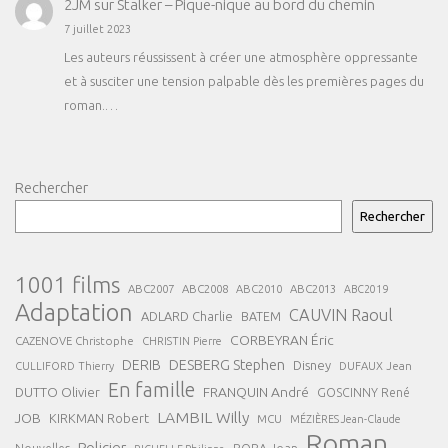
2JM
sur
Stalker – Pique-nique au bord du chemin
7 juillet 2023
Les auteurs réussissent à créer une atmosphère oppressante
et à susciter une tension palpable dès les premières pages du
roman.…
Rechercher
Rechercher
1001 films
ABC2007
ABC2008
ABC2013
ABC2010
ABC2019
Adaptation
CAUVIN Raoul
ADLARD Charlie
BATEM
CORBEYRAN Éric
CAZENOVE Christophe
CHRISTIN Pierre
DESBERG Stephen
DERIB
Disney
DUFAUX Jean
CULLIFORD Thierry
En famille
FRANQUIN André
DUTTO Olivier
GOSCINNY René
LAMBIL Willy
JOB
KIRKMAN Robert
MCU
MÉZIÈRES Jean-Claude
Roman
Policier
ROBA Jean