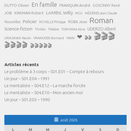
En famille
FRANQUIN André
DUTTO Olivier
GOSCINNY René
LAMBIL Willy
JOB
KIRKMAN Robert
MCU
MÉZIÈRES Jean-Claude
Roman
Policier
ROBA Jean
Nouvelles
RICHELLE Philippe
Science-fiction
UDERZO Albert
Thriller
Théâtre
TORIYAMA Akira
🎬🎬🎬
❤
🎬🎬
URASAWA Naoki
VRANCKEN Bernard
YANN
🎬🎬🎬🎬
🎬🎬🎬🎬🎬
Articles récents
Le problème à 3 corps – S01.E01 – Compte à rebours
Un jour – S01.E04 – 1991
Le mentaliste – S04.E12 – La marche forcée
Le mentaliste – S04.E10 – Mon ancien moi
Un jour – S01.E03 – 1990
août 2026
L
M
M
J
V
S
D