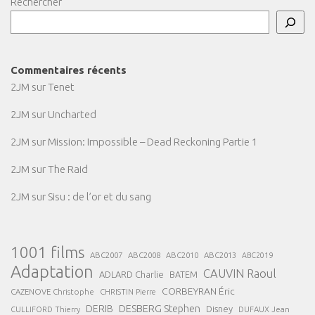
Rechercher
Commentaires récents
2JM
sur
Tenet
2JM
sur
Uncharted
2JM
sur
Mission: Impossible – Dead Reckoning Partie 1
2JM
sur
The Raid
2JM
sur
Sisu : de l’or et du sang
1001 films
ABC2007
ABC2008
ABC2013
ABC2010
ABC2019
Adaptation
CAUVIN Raoul
ADLARD Charlie
BATEM
CORBEYRAN Éric
CAZENOVE Christophe
CHRISTIN Pierre
DESBERG Stephen
DERIB
Disney
DUFAUX Jean
CULLIFORD Thierry