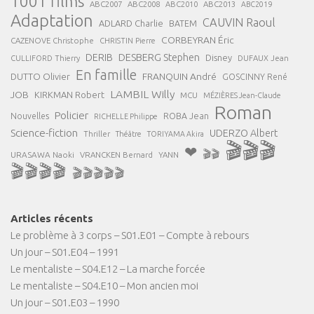
1001 films
ABC2007
ABC2008
ABC2013
ABC2010
ABC2019
Adaptation
CAUVIN Raoul
ADLARD Charlie
BATEM
CORBEYRAN Éric
CAZENOVE Christophe
CHRISTIN Pierre
DESBERG Stephen
DERIB
Disney
DUFAUX Jean
CULLIFORD Thierry
En famille
FRANQUIN André
DUTTO Olivier
GOSCINNY René
LAMBIL Willy
JOB
KIRKMAN Robert
MCU
MÉZIÈRES Jean-Claude
Roman
Policier
ROBA Jean
Nouvelles
RICHELLE Philippe
Science-fiction
UDERZO Albert
Thriller
Théâtre
TORIYAMA Akira
🎬🎬🎬
❤
🎬🎬
URASAWA Naoki
VRANCKEN Bernard
YANN
🎬🎬🎬🎬
🎬🎬🎬🎬🎬
Articles récents
Le problème à 3 corps – S01.E01 – Compte à rebours
Un jour – S01.E04 – 1991
Le mentaliste – S04.E12 – La marche forcée
Le mentaliste – S04.E10 – Mon ancien moi
Un jour – S01.E03 – 1990