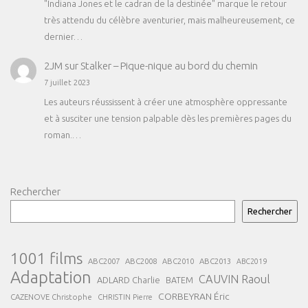
"Indiana Jones et le cadran de la destinée" marque le retour
très attendu du célèbre aventurier, mais malheureusement, ce
dernier…
2JM
sur
Stalker – Pique-nique au bord du chemin
7 juillet 2023
Les auteurs réussissent à créer une atmosphère oppressante
et à susciter une tension palpable dès les premières pages du
roman.…
Rechercher
Rechercher
1001 films
ABC2007
ABC2008
ABC2013
ABC2010
ABC2019
Adaptation
CAUVIN Raoul
ADLARD Charlie
BATEM
CORBEYRAN Éric
CAZENOVE Christophe
CHRISTIN Pierre