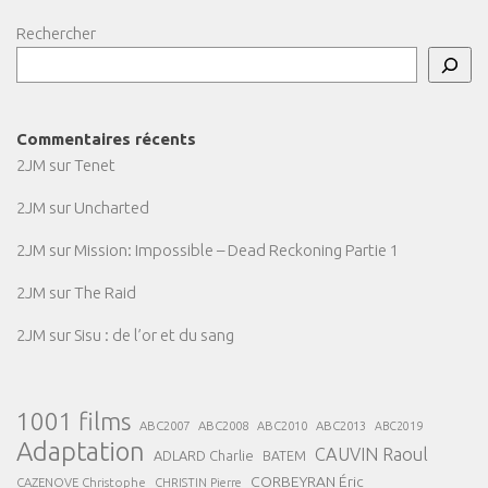
Rechercher
Commentaires récents
2JM
sur
Tenet
2JM
sur
Uncharted
2JM
sur
Mission: Impossible – Dead Reckoning Partie 1
2JM
sur
The Raid
2JM
sur
Sisu : de l’or et du sang
1001 films
ABC2007
ABC2008
ABC2013
ABC2010
ABC2019
Adaptation
CAUVIN Raoul
ADLARD Charlie
BATEM
CORBEYRAN Éric
CAZENOVE Christophe
CHRISTIN Pierre