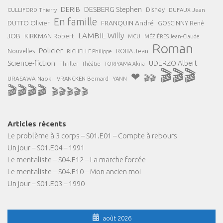
DESBERG Stephen
DERIB
Disney
DUFAUX Jean
CULLIFORD Thierry
En famille
FRANQUIN André
DUTTO Olivier
GOSCINNY René
LAMBIL Willy
JOB
KIRKMAN Robert
MCU
MÉZIÈRES Jean-Claude
Roman
Policier
ROBA Jean
Nouvelles
RICHELLE Philippe
Science-fiction
UDERZO Albert
Thriller
Théâtre
TORIYAMA Akira
🎬🎬🎬
❤
🎬🎬
URASAWA Naoki
VRANCKEN Bernard
YANN
🎬🎬🎬🎬
🎬🎬🎬🎬🎬
Articles récents
Le problème à 3 corps – S01.E01 – Compte à rebours
Un jour – S01.E04 – 1991
Le mentaliste – S04.E12 – La marche forcée
Le mentaliste – S04.E10 – Mon ancien moi
Un jour – S01.E03 – 1990
août 2026