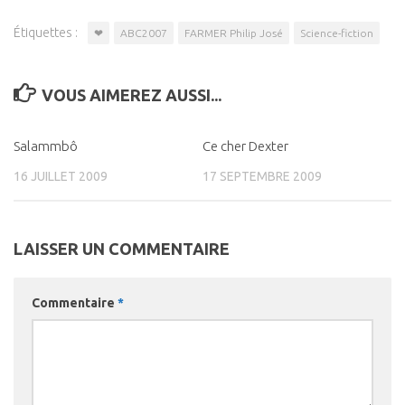
Étiquettes :
❤
ABC2007
FARMER Philip José
Science-fiction
VOUS AIMEREZ AUSSI...
Salammbô
0
Ce cher Dexter
0
16 JUILLET 2009
17 SEPTEMBRE 2009
LAISSER UN COMMENTAIRE
Commentaire
*