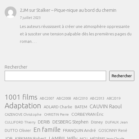
2JM
sur
Stalker – Pique-nique au bord du chemin
7 juillet 2023
Les auteurs réussissent à créer une atmosphère oppressante
et à susciter une tension palpable dès les premières pages du
roman.…
Rechercher
Rechercher
1001 films
ABC2007
ABC2008
ABC2013
ABC2010
ABC2019
Adaptation
CAUVIN Raoul
ADLARD Charlie
BATEM
CORBEYRAN Éric
CAZENOVE Christophe
CHRISTIN Pierre
DESBERG Stephen
DERIB
Disney
DUFAUX Jean
CULLIFORD Thierry
En famille
FRANQUIN André
DUTTO Olivier
GOSCINNY René
LAMBIL Willy
JOB
KIRKMAN Robert
MCU
MÉZIÈRES Jean-Claude