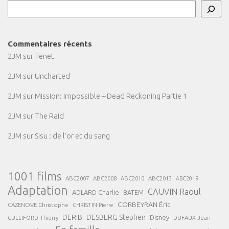
Commentaires récents
2JM
sur
Tenet
2JM
sur
Uncharted
2JM
sur
Mission: Impossible – Dead Reckoning Partie 1
2JM
sur
The Raid
2JM
sur
Sisu : de l’or et du sang
1001 films
ABC2007
ABC2008
ABC2013
ABC2010
ABC2019
Adaptation
CAUVIN Raoul
ADLARD Charlie
BATEM
CORBEYRAN Éric
CAZENOVE Christophe
CHRISTIN Pierre
DESBERG Stephen
DERIB
Disney
DUFAUX Jean
CULLIFORD Thierry