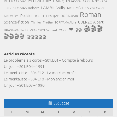
En famille
FRANQUIN André
DUTTO Olivier
GOSCINNY René
LAMBIL Willy
JOB
KIRKMAN Robert
MCU
MÉZIÈRES Jean-Claude
Roman
Policier
ROBA Jean
Nouvelles
RICHELLE Philippe
Science-fiction
UDERZO Albert
Thriller
Théâtre
TORIYAMA Akira
🎬🎬🎬
❤
🎬🎬
URASAWA Naoki
VRANCKEN Bernard
YANN
🎬🎬🎬🎬
🎬🎬🎬🎬🎬
Articles récents
Le problème à 3 corps – S01.E01 – Compte à rebours
Un jour – S01.E04 – 1991
Le mentaliste – S04.E12 – La marche forcée
Le mentaliste – S04.E10 – Mon ancien moi
Un jour – S01.E03 – 1990
août 2026
L
M
M
J
V
S
D