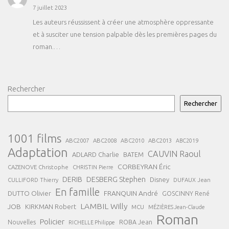
7 juillet 2023
Les auteurs réussissent à créer une atmosphère oppressante
et à susciter une tension palpable dès les premières pages du
roman.…
Rechercher
Rechercher
1001 films
ABC2007
ABC2008
ABC2013
ABC2010
ABC2019
Adaptation
CAUVIN Raoul
ADLARD Charlie
BATEM
CORBEYRAN Éric
CAZENOVE Christophe
CHRISTIN Pierre
DESBERG Stephen
DERIB
Disney
DUFAUX Jean
CULLIFORD Thierry
En famille
FRANQUIN André
DUTTO Olivier
GOSCINNY René
LAMBIL Willy
JOB
KIRKMAN Robert
MCU
MÉZIÈRES Jean-Claude
Roman
Policier
ROBA Jean
Nouvelles
RICHELLE Philippe