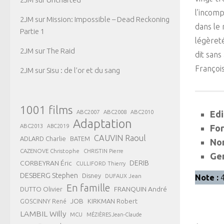
l’incomp
2JM
sur
Mission: Impossible – Dead Reckoning
dans le 
Partie 1
légèreté
2JM
sur
The Raid
dit sans
François
2JM
sur
Sisu : de l’or et du sang
1001 films
ABC2007
ABC2008
ABC2010
Edi
Adaptation
ABC2013
ABC2019
For
CAUVIN Raoul
ADLARD Charlie
BATEM
Nom
CAZENOVE Christophe
CHRISTIN Pierre
Gen
CORBEYRAN Éric
DERIB
CULLIFORD Thierry
DESBERG Stephen
Disney
DUFAUX Jean
Note :
4
En famille
FRANQUIN André
DUTTO Olivier
JOB
KIRKMAN Robert
GOSCINNY René
LAMBIL Willy
MCU
MÉZIÈRES Jean-Claude