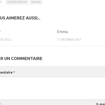
s :
CAUVIN Patrick
Roman
US AIMEREZ AUSSI...
0
r
Emma
ER 2022
15 FÉVRIER 2007
ER UN COMMENTAIRE
entaire
*
*
E-ma