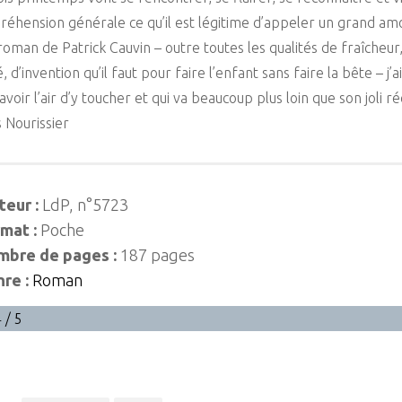
réhension générale ce qu’il est légitime d’appeler un grand amo
roman de Patrick Cauvin – outre toutes les qualités de fraîcheur
, d’invention qu’il faut pour faire l’enfant sans faire la bête – j’a
 avoir l’air d’y toucher et qui va beaucoup plus loin que son joli réc
 Nourissier
teur :
LdP, n°5723
mat :
Poche
bre de pages :
187 pages
re :
Roman
 / 5