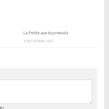
0
0
La Petite aux tournesols
4 SEPTEMBRE 2007
il
*