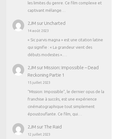
les limites du genre. Ce film complexe et
captivant mélange…
2JM
sur
Uncharted
14 août 2023
« Sic parvis magna » est une citation latine
qui signifie : « La grandeur vient des
débuts modestes ».…
2JM
sur
Mission: Impossible – Dead
Reckoning Partie 1
15 juillet 2023
"Mission: Impossible", le dernier opus de la
franchise à succès, est une expérience
cinématographique tout simplement
époustouflante. Ce film, qui…
2JM
sur
The Raid
12 juillet 2023