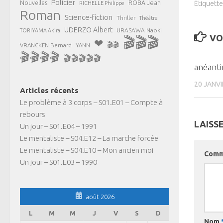
Policier
ROBA Jean
Nouvelles
Étiquette
RICHELLE Philippe
Roman
Science-fiction
Thriller
Théâtre
UDERZO Albert
URASAWA Naoki
TORIYAMA Akira
VO
🎬🎬🎬
❤
🎬🎬
VRANCKEN Bernard
YANN
🎬🎬🎬🎬
🎬🎬🎬🎬🎬
anéanti
20 JANVI
Articles récents
Le problème à 3 corps – S01.E01 – Compte à
rebours
LAISS
Un jour – S01.E04 – 1991
Le mentaliste – S04.E12 – La marche forcée
Le mentaliste – S04.E10 – Mon ancien moi
Comm
Un jour – S01.E03 – 1990
août 2026
L
M
M
J
V
S
D
Nom