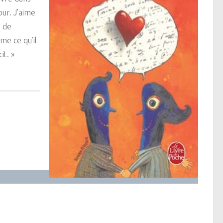
ur. J’aime
, de
ime ce qu’il
it. »