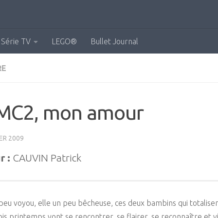
Série TV
LEGO®
Bullet Journal
RE
MC2, mon amour
ER 2009
r :
CAUVIN Patrick
 peu voyou, elle un peu bêcheuse, ces deux bambins qui totalise
ois printemps vont se rencontrer, se flairer, se reconnaître et v