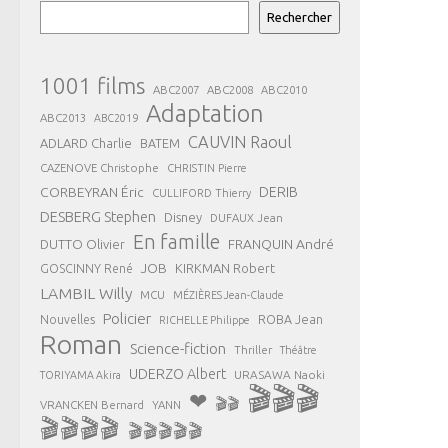
Rechercher
1001 films
ABC2007
ABC2008
ABC2010
Adaptation
ABC2013
ABC2019
CAUVIN Raoul
ADLARD Charlie
BATEM
CAZENOVE Christophe
CHRISTIN Pierre
CORBEYRAN Éric
DERIB
CULLIFORD Thierry
DESBERG Stephen
Disney
DUFAUX Jean
En famille
FRANQUIN André
DUTTO Olivier
JOB
KIRKMAN Robert
GOSCINNY René
LAMBIL Willy
MCU
MÉZIÈRES Jean-Claude
Policier
ROBA Jean
Nouvelles
RICHELLE Philippe
Roman
Science-fiction
Thriller
Théâtre
UDERZO Albert
URASAWA Naoki
TORIYAMA Akira
🎬🎬🎬
❤
🎬🎬
VRANCKEN Bernard
YANN
🎬🎬🎬🎬
🎬🎬🎬🎬🎬