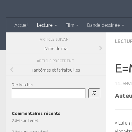
Skip to content
Accueil
Lecture
Film
Bande dessinée
ARTICLE SUIVANT
LECTU
L’âme du mal
ARTICLE PRÉCÉDENT
E=
Fantômes et farfafouilles
14 JANVI
Rechercher
Auteu
Commentaires récents
2JM
sur
Tenet
« Lui un
vingt-tr
2JM
sur
Uncharted