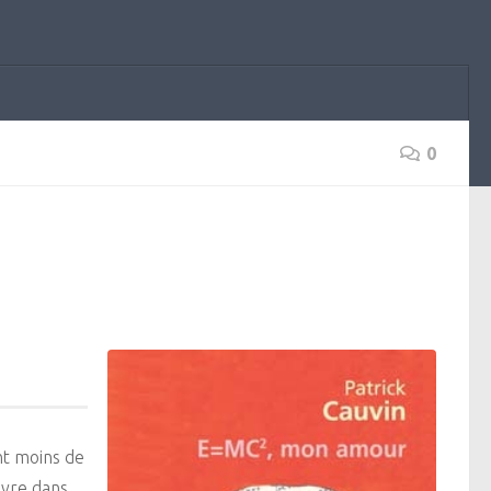
0
nt moins de
ivre dans