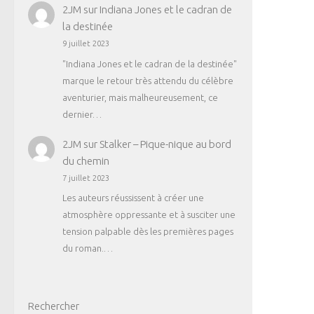
2JM
sur
Indiana Jones et le cadran de
la destinée
9 juillet 2023
"Indiana Jones et le cadran de la destinée"
marque le retour très attendu du célèbre
aventurier, mais malheureusement, ce
dernier…
2JM
sur
Stalker – Pique-nique au bord
du chemin
7 juillet 2023
Les auteurs réussissent à créer une
atmosphère oppressante et à susciter une
tension palpable dès les premières pages
du roman.…
Rechercher