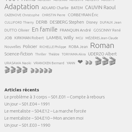
Adaptation
CAUVIN Raoul
ADLARD Charlie
BATEM
CORBEYRAN Éric
CAZENOVE Christophe
CHRISTIN Pierre
DESBERG Stephen
DERIB
Disney
DUFAUX Jean
CULLIFORD Thierry
En famille
FRANQUIN André
DUTTO Olivier
GOSCINNY René
LAMBIL Willy
JOB
KIRKMAN Robert
MCU
MÉZIÈRES Jean-Claude
Roman
Policier
ROBA Jean
Nouvelles
RICHELLE Philippe
Science-fiction
UDERZO Albert
Thriller
Théâtre
TORIYAMA Akira
🎬🎬🎬
❤
🎬🎬
URASAWA Naoki
VRANCKEN Bernard
YANN
🎬🎬🎬🎬
🎬🎬🎬🎬🎬
Articles récents
Le problème à 3 corps – S01.E01 – Compte à rebours
Un jour – S01.E04 – 1991
Le mentaliste – S04.E12 – La marche forcée
Le mentaliste – S04.E10 – Mon ancien moi
Un jour – S01.E03 – 1990