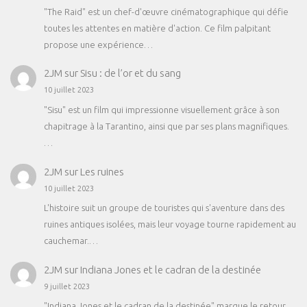
"The Raid" est un chef-d'œuvre cinématographique qui défie
toutes les attentes en matière d'action. Ce film palpitant
propose une expérience…
2JM
sur
Sisu : de l’or et du sang
10 juillet 2023
"Sisu" est un film qui impressionne visuellement grâce à son
chapitrage à la Tarantino, ainsi que par ses plans magnifiques.
…
2JM
sur
Les ruines
10 juillet 2023
L'histoire suit un groupe de touristes qui s'aventure dans des
ruines antiques isolées, mais leur voyage tourne rapidement au
cauchemar.…
2JM
sur
Indiana Jones et le cadran de la destinée
9 juillet 2023
"Indiana Jones et le cadran de la destinée" marque le retour