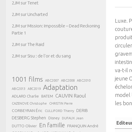
2JM
sur
Tenet
2JM
sur
Uncharted
Luxe. P
2JM
sur
Mission: Impossible – Dead Reckoning
couture
Partie 1
produit
2JM
sur
The Raid
circule
gravem
2JM
sur
Sisu : de l’or et du sang
intesti
va-t-il
jeune O
1001 films
ABC2007
ABC2008
ABC2010
Adaptation
échelon
ABC2013
ABC2019
model l
CAUVIN Raoul
ADLARD Charlie
BATEM
les bon
CAZENOVE Christophe
CHRISTIN Pierre
CORBEYRAN Éric
DERIB
CULLIFORD Thierry
DESBERG Stephen
Disney
DUFAUX Jean
Editeu
En famille
FRANQUIN André
DUTTO Olivier