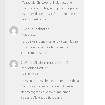
"Tenet" de Christopher Nolan est une
prouesse cinématographique qui repousse
les limites du genre. Ce film complexe et
captivant mélange…
2JM
sur
Uncharted
14 août 2023
« Sic parvis magna » est une citation latine
qui signifie : « La grandeur vient des
débuts modestes ».…
2JM
sur
Mission: Impossible – Dead
Reckoning Partie 1
15 juillet 2023
"Mission: Impossible", le dernier opus de la
franchise à succès, est une expérience
cinématographique tout simplement
époustouflante. Ce film, qui…