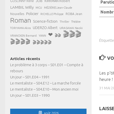
JOB
KIRKMAN Robert
GOSCINNY René
Paruti
LAMBIL Willy
MCU
MÉZIÈRES Jean-Claude
Nombre
Policier
ROBA Jean
Nouvelles
RICHELLE Philippe
Roman
Science-fiction
Thriller
Théâtre
UDERZO Albert
URASAWA Naoki
TORIYAMA Akira
🎬🎬🎬
❤
🎬🎬
VRANCKEN Bernard
YANN
🎬🎬🎬🎬
Étiquette
🎬🎬🎬🎬🎬
VO
Articles récents
Le problème à 3 corps – S01.E01 – Compte à
rebours
Les p’t
Un jour – S01.E04 – 1991
heure !
Le mentaliste – S04.E12 – La marche forcée
31 MAI 2
Le mentaliste – S04.E10 – Mon ancien moi
Un jour – S01.E03 – 1990
LAISS
août 2026