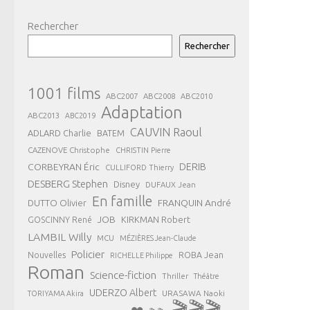
Rechercher
Rechercher
1001 films
ABC2007
ABC2008
ABC2010
Adaptation
ABC2013
ABC2019
CAUVIN Raoul
ADLARD Charlie
BATEM
CAZENOVE Christophe
CHRISTIN Pierre
CORBEYRAN Éric
DERIB
CULLIFORD Thierry
DESBERG Stephen
Disney
DUFAUX Jean
En famille
FRANQUIN André
DUTTO Olivier
JOB
KIRKMAN Robert
GOSCINNY René
LAMBIL Willy
MCU
MÉZIÈRES Jean-Claude
Policier
ROBA Jean
Nouvelles
RICHELLE Philippe
Roman
Science-fiction
Thriller
Théâtre
UDERZO Albert
URASAWA Naoki
TORIYAMA Akira
🎬🎬🎬