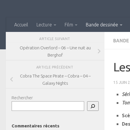
Skip to content
Accueil
Lecture
Film
Bande dessinée
ARTICLE SUIVANT
BANDE
Opération Overlord – 06 – Une nuit au
Berghof
Les
ARTICLE PRÉCÉDENT
Cobra The Space Pirate – Cobra – 04 –
15 JUIN 
Galaxy Nights
Séri
Rechercher
Tom
Scé
Des
Commentaires récents