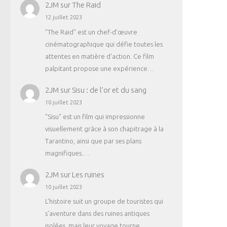
2JM
sur
The Raid
12 juillet 2023
"The Raid" est un chef-d'œuvre
cinématographique qui défie toutes les
attentes en matière d'action. Ce film
palpitant propose une expérience…
2JM
sur
Sisu : de l’or et du sang
10 juillet 2023
"Sisu" est un film qui impressionne
visuellement grâce à son chapitrage à la
Tarantino, ainsi que par ses plans
magnifiques.…
2JM
sur
Les ruines
10 juillet 2023
L'histoire suit un groupe de touristes qui
s'aventure dans des ruines antiques
isolées, mais leur voyage tourne