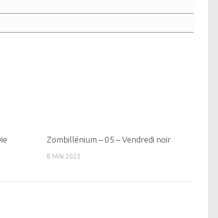
0
0
ie
Zombillénium – 05 – Vendredi noir
8 MAI 2022