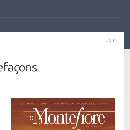
0
efaçons