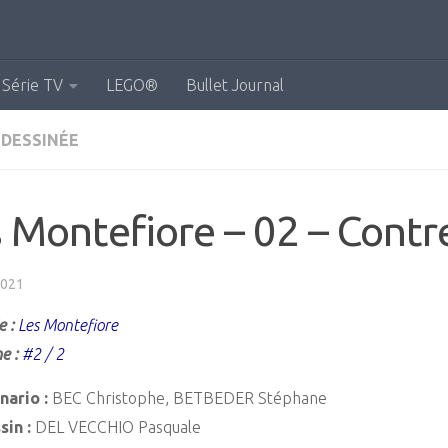
Série TV
LEGO®
Bullet Journal
 DESSINÉE
 Montefiore – 02 – Contr
2021
e :
Les Montefiore
e :
#2 / 2
nario :
BEC Christophe, BETBEDER Stéphane
sin :
DEL VECCHIO Pasquale