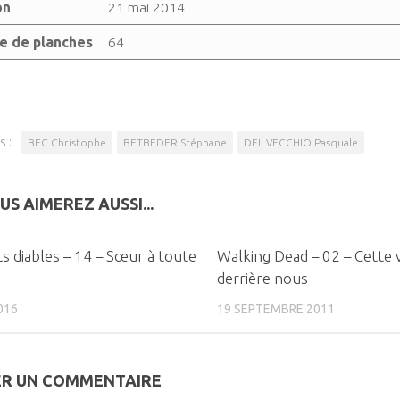
on
21 mai 2014
 de planches
64
s :
BEC Christophe
BETBEDER Stéphane
DEL VECCHIO Pasquale
US AIMEREZ AUSSI...
0
its diables – 14 – Sœur à toute
Walking Dead – 02 – Cette v
derrière nous
016
19 SEPTEMBRE 2011
ER UN COMMENTAIRE