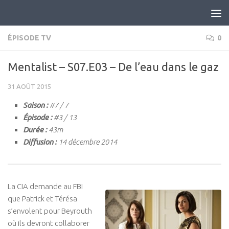
Skip to content
ÉPISODE TV
0
Mentalist – S07.E03 – De l’eau dans le gaz
31 AOÛT 2015
Saison :
#7 / 7
Épisode :
#3 / 13
Durée :
43m
Diffusion :
14 décembre 2014
La CIA demande au FBI
que Patrick et Térésa
s’envolent pour Beyrouth
où ils devront collaborer