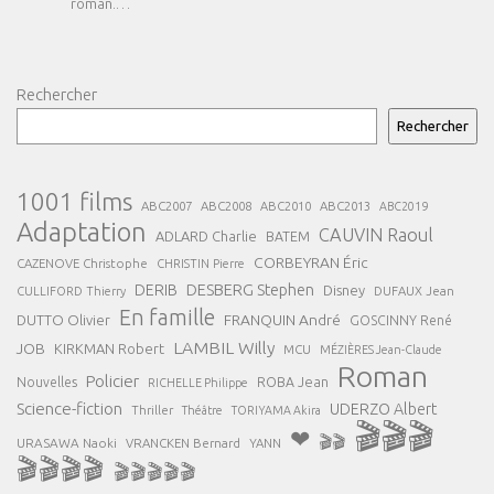
roman.…
Rechercher
Rechercher
1001 films
ABC2007
ABC2008
ABC2013
ABC2010
ABC2019
Adaptation
CAUVIN Raoul
ADLARD Charlie
BATEM
CORBEYRAN Éric
CAZENOVE Christophe
CHRISTIN Pierre
DESBERG Stephen
DERIB
Disney
DUFAUX Jean
CULLIFORD Thierry
En famille
FRANQUIN André
DUTTO Olivier
GOSCINNY René
LAMBIL Willy
JOB
KIRKMAN Robert
MCU
MÉZIÈRES Jean-Claude
Roman
Policier
ROBA Jean
Nouvelles
RICHELLE Philippe
Science-fiction
UDERZO Albert
Thriller
Théâtre
TORIYAMA Akira
🎬🎬🎬
❤
🎬🎬
URASAWA Naoki
VRANCKEN Bernard
YANN
🎬🎬🎬🎬
🎬🎬🎬🎬🎬