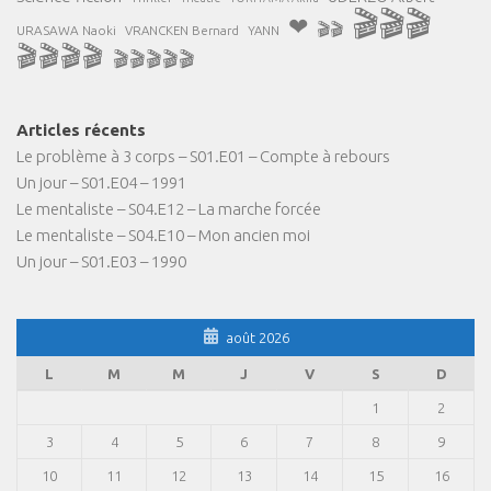
🎬🎬🎬
❤
🎬🎬
URASAWA Naoki
VRANCKEN Bernard
YANN
🎬🎬🎬🎬
🎬🎬🎬🎬🎬
Articles récents
Le problème à 3 corps – S01.E01 – Compte à rebours
Un jour – S01.E04 – 1991
Le mentaliste – S04.E12 – La marche forcée
Le mentaliste – S04.E10 – Mon ancien moi
Un jour – S01.E03 – 1990
août 2026
L
M
M
J
V
S
D
1
2
3
4
5
6
7
8
9
10
11
12
13
14
15
16