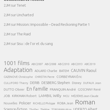
2JM
sur
Tenet
2JM
sur
Uncharted
2JM
sur
Mission: Impossible – Dead Reckoning Partie 1
2JM
sur
The Raid
2JM
sur
Sisu : de l’or et du sang
1001 films
ABC2007
ABC2008
ABC2013
ABC2010
ABC2019
Adaptation
CAUVIN Raoul
ADLARD Charlie
BATEM
CORBEYRAN Éric
CAZENOVE Christophe
CHRISTIN Pierre
DESBERG Stephen
DERIB
Disney
DUFAUX Jean
CULLIFORD Thierry
En famille
FRANQUIN André
DUTTO Olivier
GOSCINNY René
LAMBIL Willy
JOB
KIRKMAN Robert
MCU
MÉZIÈRES Jean-Claude
Roman
Policier
ROBA Jean
Nouvelles
RICHELLE Philippe
Science-fiction
UDERZO Albert
Thriller
Théâtre
TORIYAMA Akira