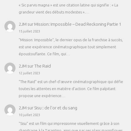
« Sic parvis magna » est une citation latine qui signifie : « La
grandeur vient des débuts modestes ».…
2JM
sur
Mission: Impossible – Dead Reckoning Partie 1
15 juillet 2023
"Mission: Impossible", le dernier opus de la franchise à succès,
est une expérience cinématographique tout simplement
époustouflante. Ce film, qui…
2JM
sur
The Raid
12 juillet 2023
"The Raid" est un chef-d'œuvre cinématographique qui défie
toutes les attentes en matière d'action. Ce film palpitant
propose une expérience…
2JM
sur
Sisu : de l’or et du sang
10 juillet 2023
"Sisu" est un film qui impressionne visuellement grâce à son
chapitrage à la Tarantino, ainsi que par ses plans magnifiques.