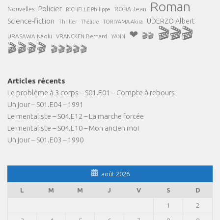
Roman
Policier
ROBA Jean
Nouvelles
RICHELLE Philippe
Science-fiction
UDERZO Albert
Thriller
Théâtre
TORIYAMA Akira
🎬🎬🎬
❤
🎬🎬
URASAWA Naoki
VRANCKEN Bernard
YANN
🎬🎬🎬🎬
🎬🎬🎬🎬🎬
Articles récents
Le problème à 3 corps – S01.E01 – Compte à rebours
Un jour – S01.E04 – 1991
Le mentaliste – S04.E12 – La marche forcée
Le mentaliste – S04.E10 – Mon ancien moi
Un jour – S01.E03 – 1990
août 2026
L
M
M
J
V
S
D
1
2