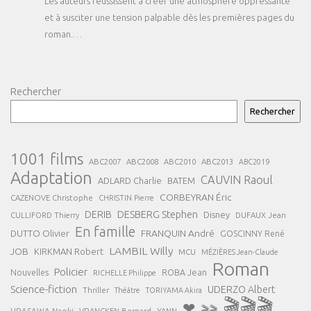
Les auteurs réussissent à créer une atmosphère oppressante
et à susciter une tension palpable dès les premières pages du
roman.…
Rechercher
Rechercher
1001 films
ABC2007
ABC2008
ABC2013
ABC2010
ABC2019
Adaptation
CAUVIN Raoul
ADLARD Charlie
BATEM
CORBEYRAN Éric
CAZENOVE Christophe
CHRISTIN Pierre
DESBERG Stephen
DERIB
Disney
DUFAUX Jean
CULLIFORD Thierry
En famille
FRANQUIN André
DUTTO Olivier
GOSCINNY René
LAMBIL Willy
JOB
KIRKMAN Robert
MCU
MÉZIÈRES Jean-Claude
Roman
Policier
ROBA Jean
Nouvelles
RICHELLE Philippe
Science-fiction
UDERZO Albert
Thriller
Théâtre
TORIYAMA Akira
🎬🎬🎬
❤
🎬🎬
URASAWA Naoki
VRANCKEN Bernard
YANN