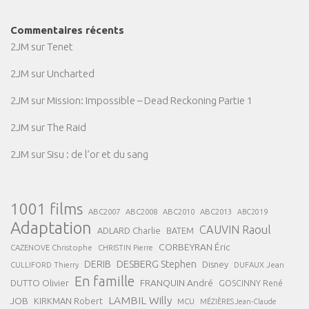
Commentaires récents
2JM
sur
Tenet
2JM
sur
Uncharted
2JM
sur
Mission: Impossible – Dead Reckoning Partie 1
2JM
sur
The Raid
2JM
sur
Sisu : de l’or et du sang
1001 films
ABC2007
ABC2008
ABC2013
ABC2010
ABC2019
Adaptation
CAUVIN Raoul
ADLARD Charlie
BATEM
CORBEYRAN Éric
CAZENOVE Christophe
CHRISTIN Pierre
DESBERG Stephen
DERIB
Disney
DUFAUX Jean
CULLIFORD Thierry
En famille
FRANQUIN André
DUTTO Olivier
GOSCINNY René
LAMBIL Willy
JOB
KIRKMAN Robert
MCU
MÉZIÈRES Jean-Claude