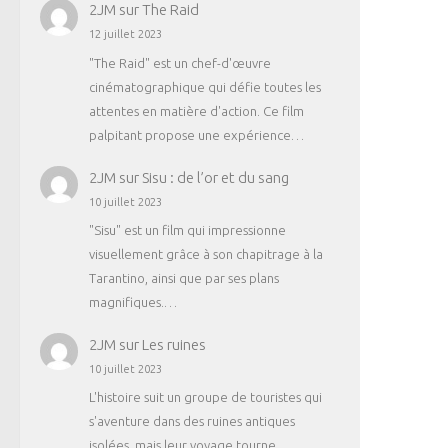
2JM
sur
The Raid
12 juillet 2023
"The Raid" est un chef-d'œuvre
cinématographique qui défie toutes les
attentes en matière d'action. Ce film
palpitant propose une expérience…
2JM
sur
Sisu : de l’or et du sang
10 juillet 2023
"Sisu" est un film qui impressionne
visuellement grâce à son chapitrage à la
Tarantino, ainsi que par ses plans
magnifiques.…
2JM
sur
Les ruines
10 juillet 2023
L'histoire suit un groupe de touristes qui
s'aventure dans des ruines antiques
isolées, mais leur voyage tourne