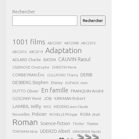
Rechercher
Rechercher
1001 films
ABC2007
ABC2008
ABC2010
Adaptation
ABC2013
ABC2019
CAUVIN Raoul
ADLARD Charlie
BATEM
CAZENOVE Christophe
CHRISTIN Pierre
CORBEYRAN Éric
DERIB
CULLIFORD Thierry
DESBERG Stephen
Disney
DUFAUX Jean
En famille
FRANQUIN André
DUTTO Olivier
JOB
KIRKMAN Robert
GOSCINNY René
LAMBIL Willy
MCU
MÉZIÈRES Jean-Claude
Policier
ROBA Jean
Nouvelles
RICHELLE Philippe
Roman
Science-fiction
Thriller
Théâtre
UDERZO Albert
URASAWA Naoki
TORIYAMA Akira
🎬🎬🎬