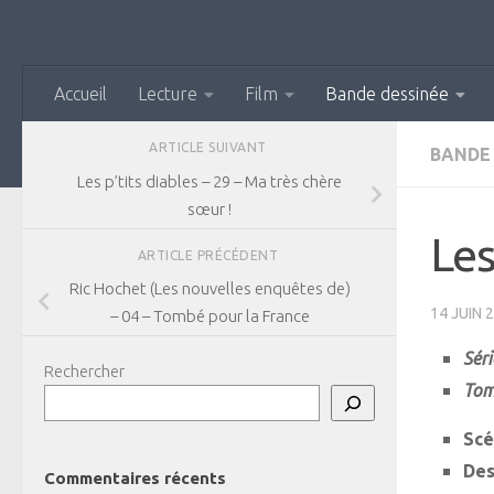
Skip to content
Accueil
Lecture
Film
Bande dessinée
ARTICLE SUIVANT
BANDE
Les p’tits diables – 29 – Ma très chère
sœur !
Les
ARTICLE PRÉCÉDENT
Ric Hochet (Les nouvelles enquêtes de)
14 JUIN 
– 04 – Tombé pour la France
Séri
Rechercher
Tom
Scé
Des
Commentaires récents