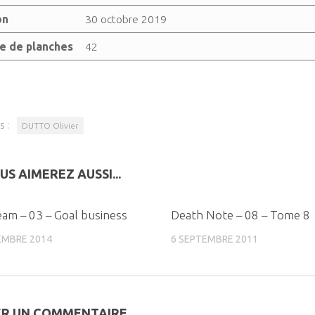
on
30 octobre 2019
 de planches
42
s :
DUTTO Olivier
US AIMEREZ AUSSI...
0
Team – 03 – Goal business
Death Note – 08 – Tome 8
EMBRE 2014
6 SEPTEMBRE 2011
ER UN COMMENTAIRE