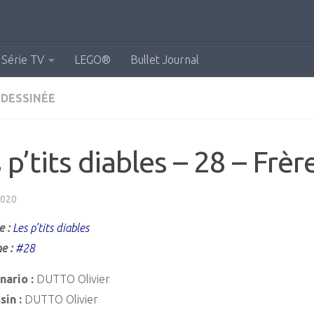
Série TV
LEGO®
Bullet Journal
 DESSINÉE
 p’tits diables – 28 – Frè
2020
e :
Les p’tits diables
e :
#28
nario :
DUTTO Olivier
sin :
DUTTO Olivier