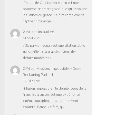
"Tenet" de Christopher Nolan est une
prouesse cinématographique qui repousse
les limites du genre. Ce film complexe et
captivant mélange…
2JM
sur
Uncharted
14 août 2023
« Sic parvis magna » est une citation latine
qui signifie : « La grandeur vient des
débuts modestes ».…
2JM
sur
Mission: Impossible – Dead
Reckoning Partie 1
15 juillet 2023
"Mission: Impossible", le dernier opus de la
franchise à succès, est une expérience
cinématographique tout simplement
époustouflante. Ce film, qui…