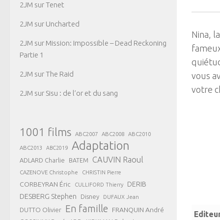
2JM
sur
Tenet
2JM
sur
Uncharted
Nina, l
2JM
sur
Mission: Impossible – Dead Reckoning
fameux
Partie 1
quiétu
2JM
sur
The Raid
vous av
votre c
2JM
sur
Sisu : de l’or et du sang
1001 films
ABC2007
ABC2008
ABC2010
Adaptation
ABC2013
ABC2019
CAUVIN Raoul
ADLARD Charlie
BATEM
CAZENOVE Christophe
CHRISTIN Pierre
CORBEYRAN Éric
DERIB
CULLIFORD Thierry
DESBERG Stephen
Disney
DUFAUX Jean
En famille
FRANQUIN André
DUTTO Olivier
Editeu