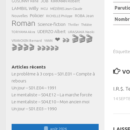
JOB
KIRKMAN Robert
GOSCINNY René
Paruti
LAMBIL Willy
MCU
MÉZIÈRES Jean-Claude
Policier
ROBA Jean
Nouvelles
RICHELLE Philippe
Nombre
Roman
Science-fiction
Thriller
Théâtre
UDERZO Albert
URASAWA Naoki
TORIYAMA Akira
🎬🎬🎬
❤
🎬🎬
VRANCKEN Bernard
YANN
🎬🎬🎬🎬
🎬🎬🎬🎬🎬
Étiquette
Articles récents
VO
Le problème à 3 corps – S01.E01 – Compte à
rebours
Un jour – S01.E04 – 1991
I.R.$. 
Le mentaliste – S04.E12 – La marche forcée
14 SEPT
Le mentaliste – S04.E10 – Mon ancien moi
Un jour – S01.E03 – 1990
LAISS
août 2026