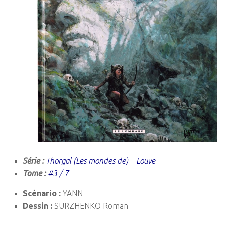
Série :
Thorgal (Les mondes de) – Louve
Tome :
#3 / 7
Scénario :
YANN
Dessin :
SURZHENKO Roman