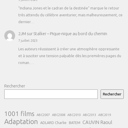
"Indiana Jones et le cadran de la destinée" marque le retour
très attendu du célèbre aventurier, mais malheureusement, ce
dernier…
2JM
sur
Stalker – Pique-nique au bord du chemin
7 juillet 2023
Les auteurs réussissent à créer une atmosphère oppressante
et à susciter une tension palpable dès les premières pages du
roman.…
Rechercher
Rechercher
1001 films
ABC2007
ABC2008
ABC2013
ABC2010
ABC2019
Adaptation
CAUVIN Raoul
ADLARD Charlie
BATEM