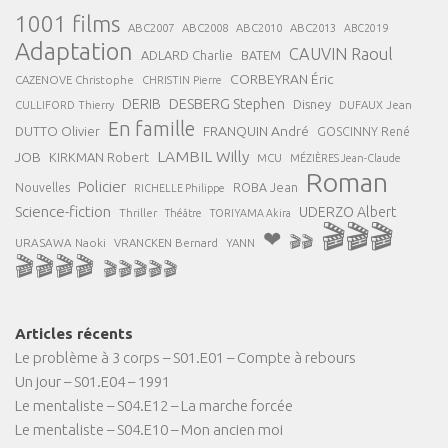
1001 films
ABC2007
ABC2008
ABC2013
ABC2010
ABC2019
Adaptation
CAUVIN Raoul
ADLARD Charlie
BATEM
CORBEYRAN Éric
CAZENOVE Christophe
CHRISTIN Pierre
DESBERG Stephen
DERIB
Disney
DUFAUX Jean
CULLIFORD Thierry
En famille
FRANQUIN André
DUTTO Olivier
GOSCINNY René
LAMBIL Willy
JOB
KIRKMAN Robert
MCU
MÉZIÈRES Jean-Claude
Roman
Policier
ROBA Jean
Nouvelles
RICHELLE Philippe
Science-fiction
UDERZO Albert
Thriller
Théâtre
TORIYAMA Akira
🎬🎬🎬
❤
🎬🎬
URASAWA Naoki
VRANCKEN Bernard
YANN
🎬🎬🎬🎬
🎬🎬🎬🎬🎬
Articles récents
Le problème à 3 corps – S01.E01 – Compte à rebours
Un jour – S01.E04 – 1991
Le mentaliste – S04.E12 – La marche forcée
Le mentaliste – S04.E10 – Mon ancien moi