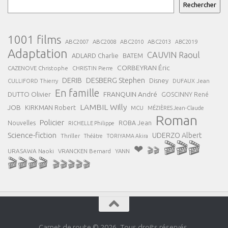
Rechercher
1001 films
ABC2007
ABC2008
ABC2013
ABC2010
ABC2019
Adaptation
CAUVIN Raoul
ADLARD Charlie
BATEM
CORBEYRAN Éric
CAZENOVE Christophe
CHRISTIN Pierre
DESBERG Stephen
DERIB
Disney
DUFAUX Jean
CULLIFORD Thierry
En famille
FRANQUIN André
DUTTO Olivier
GOSCINNY René
LAMBIL Willy
JOB
KIRKMAN Robert
MCU
MÉZIÈRES Jean-Claude
Roman
Policier
ROBA Jean
Nouvelles
RICHELLE Philippe
Science-fiction
UDERZO Albert
Thriller
Théâtre
TORIYAMA Akira
🎬🎬🎬
❤
🎬🎬
URASAWA Naoki
VRANCKEN Bernard
YANN
🎬🎬🎬🎬
🎬🎬🎬🎬🎬
Carnet de route © 2026. Tous droits réservés.