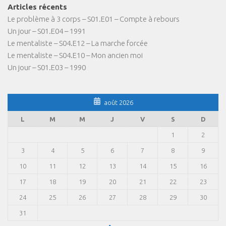
Articles récents
Le problème à 3 corps – S01.E01 – Compte à rebours
Un jour – S01.E04 – 1991
Le mentaliste – S04.E12 – La marche forcée
Le mentaliste – S04.E10 – Mon ancien moi
Un jour – S01.E03 – 1990
août 2026
L
M
M
J
V
S
D
1
2
3
4
5
6
7
8
9
10
11
12
13
14
15
16
17
18
19
20
21
22
23
24
25
26
27
28
29
30
31