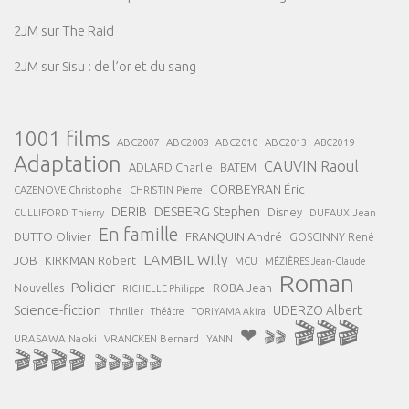
2JM
sur
The Raid
2JM
sur
Sisu : de l’or et du sang
1001 films
ABC2007
ABC2008
ABC2013
ABC2010
ABC2019
Adaptation
CAUVIN Raoul
ADLARD Charlie
BATEM
CORBEYRAN Éric
CAZENOVE Christophe
CHRISTIN Pierre
DESBERG Stephen
DERIB
Disney
DUFAUX Jean
CULLIFORD Thierry
En famille
FRANQUIN André
DUTTO Olivier
GOSCINNY René
LAMBIL Willy
JOB
KIRKMAN Robert
MCU
MÉZIÈRES Jean-Claude
Roman
Policier
ROBA Jean
Nouvelles
RICHELLE Philippe
Science-fiction
UDERZO Albert
Thriller
Théâtre
TORIYAMA Akira
🎬🎬🎬
❤
🎬🎬
URASAWA Naoki
VRANCKEN Bernard
YANN
🎬🎬🎬🎬
🎬🎬🎬🎬🎬