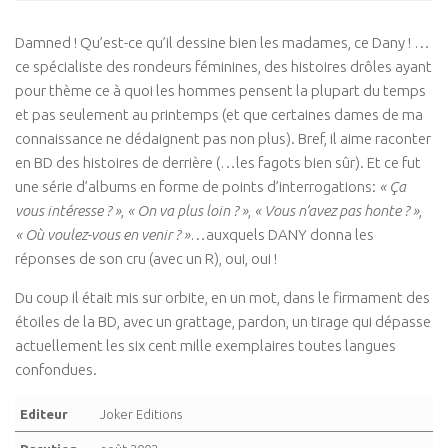
Damned ! Qu’est-ce qu’il dessine bien les madames, ce Dany ! …
ce spécialiste des rondeurs féminines, des histoires drôles ayant
pour thème ce à quoi les hommes pensent la plupart du temps
et pas seulement au printemps (et que certaines dames de ma
connaissance ne dédaignent pas non plus). Bref, il aime raconter
en BD des histoires de derrière (…les fagots bien sûr). Et ce fut
une série d’albums en forme de points d’interrogations:
« Ça
vous intéresse ? »
,
« On va plus loin ? »
,
« Vous n’avez pas honte ? »
,
« Où voulez-vous en venir ? »
…auxquels DANY donna les
réponses de son cru (avec un R), oui, oui !
Du coup il était mis sur orbite, en un mot, dans le firmament des
étoiles de la BD, avec un grattage, pardon, un tirage qui dépasse
actuellement les six cent mille exemplaires toutes langues
confondues.
Editeur
Joker Editions