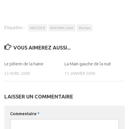
Étiquettes :
ABC2019
BUCHAN John
Roman
VOUS AIMEREZ AUSSI...
Le pèlerin de la haine
0
La Main gauche de la nuit
0
23 AVRIL 2008
11 JANVIER 2008
LAISSER UN COMMENTAIRE
Commentaire
*