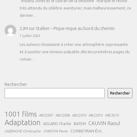
"Indiana Jones et le cadran de la destinée" marque le retour
très attendu du célèbre aventurier, mais malheureusement, ce
dernier…
2JM
sur
Stalker – Pique-nique au bord du chemin
7 juillet 2023
Les auteurs réussissent à créer une atmosphère oppressante
et à susciter une tension palpable dès les premières pages du
roman.…
Rechercher
Rechercher
1001 films
ABC2007
ABC2008
ABC2013
ABC2010
ABC2019
Adaptation
CAUVIN Raoul
ADLARD Charlie
BATEM
CORBEYRAN Éric
CAZENOVE Christophe
CHRISTIN Pierre