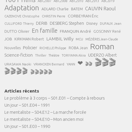
ABC2007
ABC2008
ABC2013
ABC2010
ABC2019
Adaptation
CAUVIN Raoul
ADLARD Charlie
BATEM
CORBEYRAN Éric
CAZENOVE Christophe
CHRISTIN Pierre
DESBERG Stephen
DERIB
Disney
DUFAUX Jean
CULLIFORD Thierry
En famille
FRANQUIN André
DUTTO Olivier
GOSCINNY René
LAMBIL Willy
JOB
KIRKMAN Robert
MCU
MÉZIÈRES Jean-Claude
Roman
Policier
ROBA Jean
Nouvelles
RICHELLE Philippe
Science-fiction
UDERZO Albert
Thriller
Théâtre
TORIYAMA Akira
🎬🎬🎬
❤
🎬🎬
URASAWA Naoki
VRANCKEN Bernard
YANN
🎬🎬🎬🎬
🎬🎬🎬🎬🎬
Articles récents
Le problème à 3 corps – S01.E01 – Compte à rebours
Un jour – S01.E04 – 1991
Le mentaliste – S04.E12 – La marche forcée
Le mentaliste – S04.E10 – Mon ancien moi
Un jour – S01.E03 – 1990