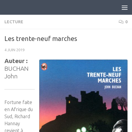
Skip to content
LECTURE
0
Les trente-neuf marches
4 JUIN 2019
Auteur :
BUCHAN
John
Fortune faite
en Afrique du
Sud, Richard
Hannay
revient à