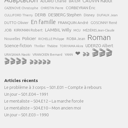
CAUVIN Raoul
ADLARD Charlie
BATEM
CORBEYRAN Éric
CAZENOVE Christophe
CHRISTIN Pierre
DESBERG Stephen
DERIB
Disney
DUFAUX Jean
CULLIFORD Thierry
En famille
FRANQUIN André
DUTTO Olivier
GOSCINNY René
LAMBIL Willy
JOB
KIRKMAN Robert
MCU
MÉZIÈRES Jean-Claude
Roman
Policier
ROBA Jean
Nouvelles
RICHELLE Philippe
Science-fiction
UDERZO Albert
Thriller
Théâtre
TORIYAMA Akira
🎬🎬🎬
❤
🎬🎬
URASAWA Naoki
VRANCKEN Bernard
YANN
🎬🎬🎬🎬
🎬🎬🎬🎬🎬
Articles récents
Le problème à 3 corps – S01.E01 – Compte à rebours
Un jour – S01.E04 – 1991
Le mentaliste – S04.E12 – La marche forcée
Le mentaliste – S04.E10 – Mon ancien moi
Un jour – S01.E03 – 1990