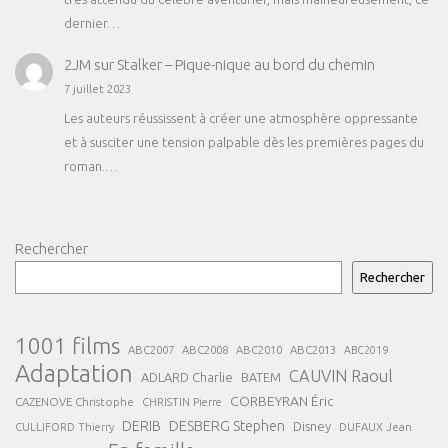
dernier…
2JM
sur
Stalker – Pique-nique au bord du chemin
7 juillet 2023
Les auteurs réussissent à créer une atmosphère oppressante
et à susciter une tension palpable dès les premières pages du
roman.…
Rechercher
Rechercher
1001 films
ABC2007
ABC2008
ABC2013
ABC2010
ABC2019
Adaptation
CAUVIN Raoul
ADLARD Charlie
BATEM
CORBEYRAN Éric
CAZENOVE Christophe
CHRISTIN Pierre
DESBERG Stephen
DERIB
Disney
DUFAUX Jean
CULLIFORD Thierry