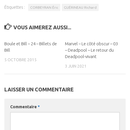
Étiquettes :
CORBEYRAN Éric
GUÉRINEAU Richard
VOUS AIMEREZ AUSSI...
Boule et Bill – 24 – Billets de
0
Marvel – Le côté obscur – 03
0
Bill
– Deadpool – Le retour du
Deadpool-vivant
5 OCTOBRE 2015
3 JUIN 2021
LAISSER UN COMMENTAIRE
Commentaire
*