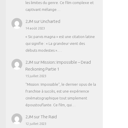
les limites du genre. Ce film complexe et
captivant mélange…
2JM
sur
Uncharted
14 août 2023
« Sic parvis magna » est une citation latine
qui signifie : « La grandeur vient des
débuts modestes ».…
2JM
sur
Mission: Impossible – Dead
Reckoning Partie 1
15 juillet 2023
"Mission: Impossible", le dernier opus de la
franchise à succès, est une expérience
cinématographique tout simplement
époustouflante. Ce film, qui…
2JM
sur
The Raid
12 juillet 2023