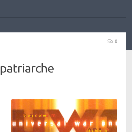
0
 patriarche