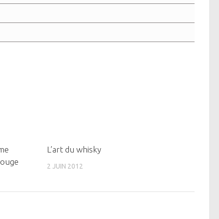
0
0
ème
L’art du whisky
rouge
2 JUIN 2012