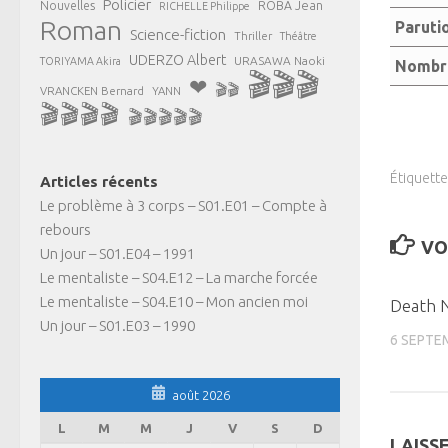
Policier
ROBA Jean
Nouvelles
RICHELLE Philippe
Roman
Paruti
Science-fiction
Thriller
Théâtre
UDERZO Albert
URASAWA Naoki
TORIYAMA Akira
Nombre
🎬🎬🎬
❤
🎬🎬
VRANCKEN Bernard
YANN
🎬🎬🎬🎬
🎬🎬🎬🎬🎬
Étiquette
Articles récents
Le problème à 3 corps – S01.E01 – Compte à
rebours
VO
Un jour – S01.E04 – 1991
Le mentaliste – S04.E12 – La marche forcée
Le mentaliste – S04.E10 – Mon ancien moi
Death N
Un jour – S01.E03 – 1990
6 SEPTE
août 2026
L
M
M
J
V
S
D
LAISS