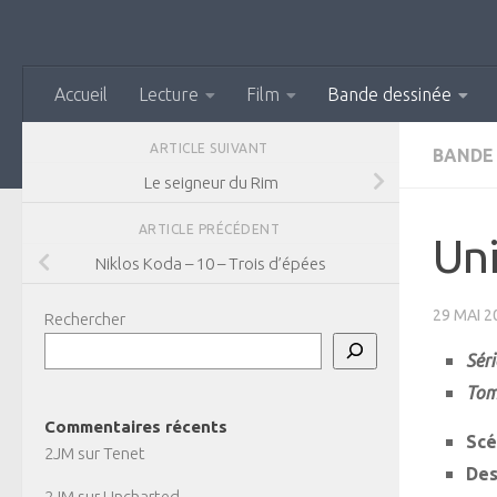
Skip to content
Accueil
Lecture
Film
Bande dessinée
ARTICLE SUIVANT
BANDE
Le seigneur du Rim
ARTICLE PRÉCÉDENT
Uni
Niklos Koda – 10 – Trois d’épées
29 MAI 2
Rechercher
Séri
Tom
Commentaires récents
Scé
2JM
sur
Tenet
Des
2JM
sur
Uncharted