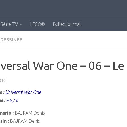
Série TV
LEGO®
Bullet Journal
 DESSINÉE
versal War One – 06 – Le
010
e :
Universal War One
e :
#6 / 6
nario :
BAJRAM Denis
sin :
BAJRAM Denis