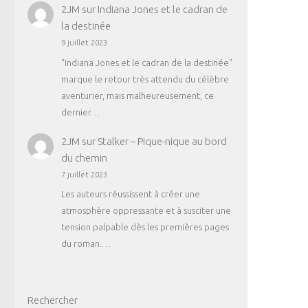
2JM
sur
Indiana Jones et le cadran de
la destinée
9 juillet 2023
"Indiana Jones et le cadran de la destinée"
marque le retour très attendu du célèbre
aventurier, mais malheureusement, ce
dernier…
2JM
sur
Stalker – Pique-nique au bord
du chemin
7 juillet 2023
Les auteurs réussissent à créer une
atmosphère oppressante et à susciter une
tension palpable dès les premières pages
du roman.…
Rechercher