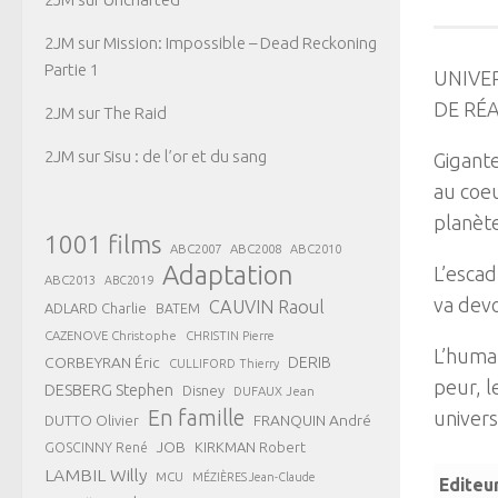
2JM
sur
Mission: Impossible – Dead Reckoning
Partie 1
UNIVE
DE RÉA
2JM
sur
The Raid
2JM
sur
Sisu : de l’or et du sang
Gigante
au coeu
planète
1001 films
ABC2007
ABC2008
ABC2010
Adaptation
L’escad
ABC2013
ABC2019
va devo
CAUVIN Raoul
ADLARD Charlie
BATEM
CAZENOVE Christophe
CHRISTIN Pierre
L’human
CORBEYRAN Éric
DERIB
CULLIFORD Thierry
peur, l
DESBERG Stephen
Disney
DUFAUX Jean
En famille
univers
FRANQUIN André
DUTTO Olivier
JOB
KIRKMAN Robert
GOSCINNY René
LAMBIL Willy
MCU
MÉZIÈRES Jean-Claude
Editeu