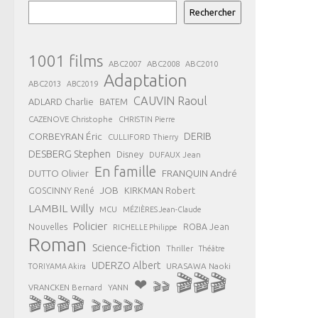
Rechercher
1001 films
ABC2007
ABC2008
ABC2010
Adaptation
ABC2013
ABC2019
CAUVIN Raoul
ADLARD Charlie
BATEM
CAZENOVE Christophe
CHRISTIN Pierre
CORBEYRAN Éric
DERIB
CULLIFORD Thierry
DESBERG Stephen
Disney
DUFAUX Jean
En famille
FRANQUIN André
DUTTO Olivier
JOB
KIRKMAN Robert
GOSCINNY René
LAMBIL Willy
MCU
MÉZIÈRES Jean-Claude
Policier
ROBA Jean
Nouvelles
RICHELLE Philippe
Roman
Science-fiction
Thriller
Théâtre
UDERZO Albert
URASAWA Naoki
TORIYAMA Akira
🎬🎬🎬
❤
🎬🎬
VRANCKEN Bernard
YANN
🎬🎬🎬🎬
🎬🎬🎬🎬🎬