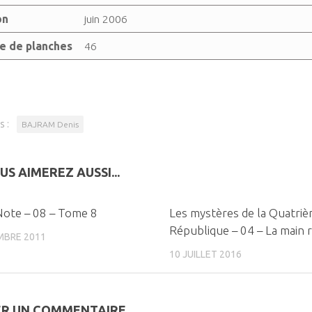
on
juin 2006
 de planches
46
s :
BAJRAM Denis
US AIMEREZ AUSSI...
0
ote – 08 – Tome 8
Les mystères de la Quatri
République – 04 – La main 
MBRE 2011
10 JUILLET 2016
ER UN COMMENTAIRE