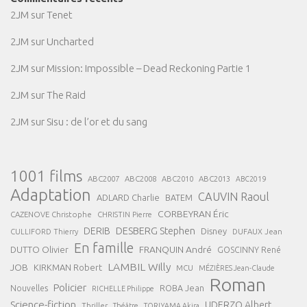
2JM
sur
Tenet
2JM
sur
Uncharted
2JM
sur
Mission: Impossible – Dead Reckoning Partie 1
2JM
sur
The Raid
2JM
sur
Sisu : de l’or et du sang
1001 films
ABC2007
ABC2008
ABC2013
ABC2010
ABC2019
Adaptation
CAUVIN Raoul
ADLARD Charlie
BATEM
CORBEYRAN Éric
CAZENOVE Christophe
CHRISTIN Pierre
DESBERG Stephen
DERIB
Disney
DUFAUX Jean
CULLIFORD Thierry
En famille
FRANQUIN André
DUTTO Olivier
GOSCINNY René
LAMBIL Willy
JOB
KIRKMAN Robert
MCU
MÉZIÈRES Jean-Claude
Roman
Policier
ROBA Jean
Nouvelles
RICHELLE Philippe
Science-fiction
UDERZO Albert
Thriller
Théâtre
TORIYAMA Akira