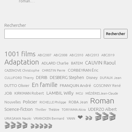
roman.…
Rechercher
Rechercher
1001 films
ABC2007
ABC2008
ABC2013
ABC2010
ABC2019
Adaptation
CAUVIN Raoul
ADLARD Charlie
BATEM
CORBEYRAN Éric
CAZENOVE Christophe
CHRISTIN Pierre
DESBERG Stephen
DERIB
Disney
DUFAUX Jean
CULLIFORD Thierry
En famille
FRANQUIN André
DUTTO Olivier
GOSCINNY René
LAMBIL Willy
JOB
KIRKMAN Robert
MCU
MÉZIÈRES Jean-Claude
Roman
Policier
ROBA Jean
Nouvelles
RICHELLE Philippe
Science-fiction
UDERZO Albert
Thriller
Théâtre
TORIYAMA Akira
🎬🎬🎬
❤
🎬🎬
URASAWA Naoki
VRANCKEN Bernard
YANN
🎬🎬🎬🎬
🎬🎬🎬🎬🎬