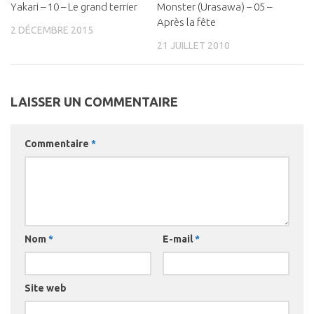
Yakari – 10 – Le grand terrier
0
Monster (Urasawa) – 05 –
0
Après la fête
2 DÉCEMBRE 2015
21 JUILLET 2010
LAISSER UN COMMENTAIRE
Commentaire
*
Nom
*
E-mail
*
Site web