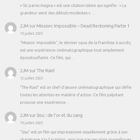
« Sic parvis magna » est une citation latine qui signifie : « La
grandeur vient des débuts modestes ».…
2JM
sur
Mission: Impossible – Dead Reckoning Partie 1
15 juillet 2023
"Mission: Impossible", le dernier opus de la franchise à succès,
est une expérience cinématographique tout simplement
époustouflante. Ce film, qui…
2JM
sur
The Raid
12 juillet 2023
"The Raid" est un chef-d'œuvre cinématographique qui défie
toutes les attentes en matière d'action. Ce film palpitant
propose une expérience…
2JM
sur
Sisu : de l’or et du sang
10 juillet 2023
"Sisu" est un film qui impressionne visuellement grâce à son
chapitrage à la Tarantino, ainsi que par ses plans magnifiques.