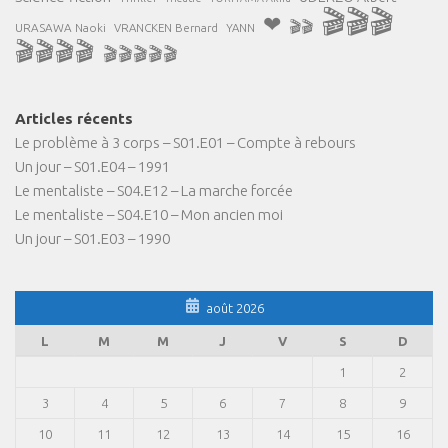
🎬🎬🎬
❤
🎬🎬
URASAWA Naoki
VRANCKEN Bernard
YANN
🎬🎬🎬🎬
🎬🎬🎬🎬🎬
Articles récents
Le problème à 3 corps – S01.E01 – Compte à rebours
Un jour – S01.E04 – 1991
Le mentaliste – S04.E12 – La marche forcée
Le mentaliste – S04.E10 – Mon ancien moi
Un jour – S01.E03 – 1990
août 2026
L
M
M
J
V
S
D
1
2
3
4
5
6
7
8
9
10
11
12
13
14
15
16