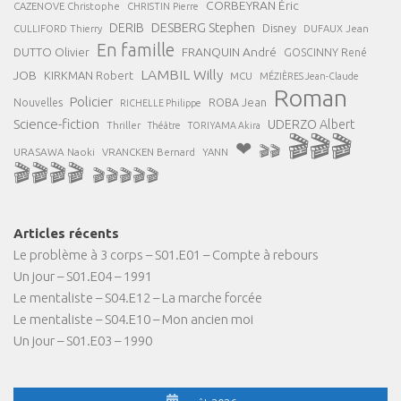
CORBEYRAN Éric
CAZENOVE Christophe
CHRISTIN Pierre
DESBERG Stephen
DERIB
Disney
DUFAUX Jean
CULLIFORD Thierry
En famille
FRANQUIN André
DUTTO Olivier
GOSCINNY René
LAMBIL Willy
JOB
KIRKMAN Robert
MCU
MÉZIÈRES Jean-Claude
Roman
Policier
ROBA Jean
Nouvelles
RICHELLE Philippe
Science-fiction
UDERZO Albert
Thriller
Théâtre
TORIYAMA Akira
🎬🎬🎬
❤
🎬🎬
URASAWA Naoki
VRANCKEN Bernard
YANN
🎬🎬🎬🎬
🎬🎬🎬🎬🎬
Articles récents
Le problème à 3 corps – S01.E01 – Compte à rebours
Un jour – S01.E04 – 1991
Le mentaliste – S04.E12 – La marche forcée
Le mentaliste – S04.E10 – Mon ancien moi
Un jour – S01.E03 – 1990