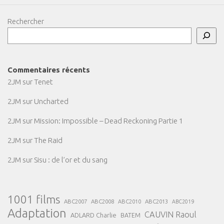
Rechercher
Commentaires récents
2JM
sur
Tenet
2JM
sur
Uncharted
2JM
sur
Mission: Impossible – Dead Reckoning Partie 1
2JM
sur
The Raid
2JM
sur
Sisu : de l’or et du sang
1001 films
ABC2007
ABC2008
ABC2013
ABC2010
ABC2019
Adaptation
CAUVIN Raoul
ADLARD Charlie
BATEM