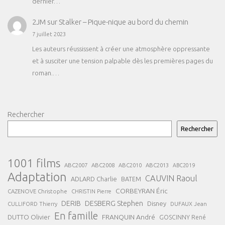
dernier…
2JM
sur
Stalker – Pique-nique au bord du chemin
7 juillet 2023
Les auteurs réussissent à créer une atmosphère oppressante
et à susciter une tension palpable dès les premières pages du
roman.…
Rechercher
Rechercher
1001 films
ABC2007
ABC2008
ABC2013
ABC2010
ABC2019
Adaptation
CAUVIN Raoul
ADLARD Charlie
BATEM
CORBEYRAN Éric
CAZENOVE Christophe
CHRISTIN Pierre
DESBERG Stephen
DERIB
Disney
DUFAUX Jean
CULLIFORD Thierry
En famille
FRANQUIN André
DUTTO Olivier
GOSCINNY René