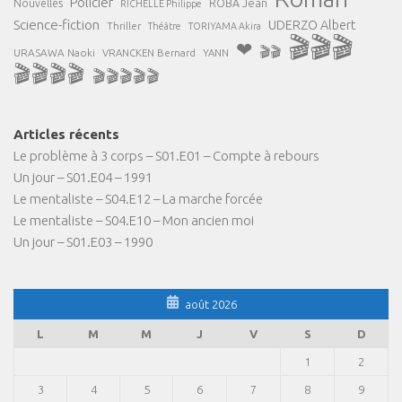
Policier
ROBA Jean
Nouvelles
RICHELLE Philippe
Science-fiction
UDERZO Albert
Thriller
Théâtre
TORIYAMA Akira
🎬🎬🎬
❤
🎬🎬
URASAWA Naoki
VRANCKEN Bernard
YANN
🎬🎬🎬🎬
🎬🎬🎬🎬🎬
Articles récents
Le problème à 3 corps – S01.E01 – Compte à rebours
Un jour – S01.E04 – 1991
Le mentaliste – S04.E12 – La marche forcée
Le mentaliste – S04.E10 – Mon ancien moi
Un jour – S01.E03 – 1990
août 2026
L
M
M
J
V
S
D
1
2
3
4
5
6
7
8
9