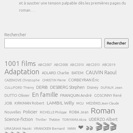
et à susciter une tension palpable dès les premières pages du
roman.…
Rechercher
Rechercher
1001 films
ABC2007
ABC2008
ABC2013
ABC2010
ABC2019
Adaptation
CAUVIN Raoul
ADLARD Charlie
BATEM
CORBEYRAN Éric
CAZENOVE Christophe
CHRISTIN Pierre
DESBERG Stephen
DERIB
Disney
DUFAUX Jean
CULLIFORD Thierry
En famille
FRANQUIN André
DUTTO Olivier
GOSCINNY René
LAMBIL Willy
JOB
KIRKMAN Robert
MCU
MÉZIÈRES Jean-Claude
Roman
Policier
ROBA Jean
Nouvelles
RICHELLE Philippe
Science-fiction
UDERZO Albert
Thriller
Théâtre
TORIYAMA Akira
🎬🎬🎬
❤
🎬🎬
URASAWA Naoki
VRANCKEN Bernard
YANN