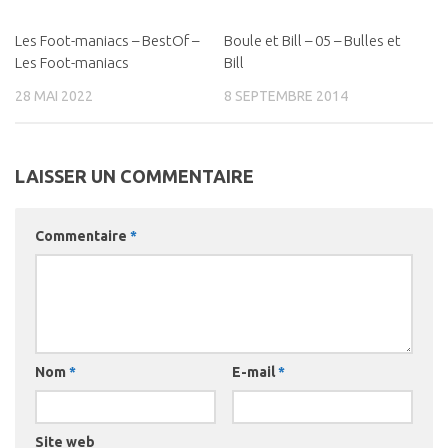
Les Foot-maniacs – BestOf –
0
Boule et Bill – 05 – Bulles et
0
Les Foot-maniacs
Bill
28 MAI 2022
8 SEPTEMBRE 2014
LAISSER UN COMMENTAIRE
Commentaire
*
Nom
*
E-mail
*
Site web