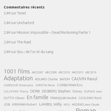
Commentaires récents
2JM
sur
Tenet
2JM
sur
Uncharted
2JM
sur
Mission: Impossible – Dead Reckoning Partie 1
2JM
sur
The Raid
2JM
sur
Sisu : de l’or et du sang
1001 films
ABC2007
ABC2008
ABC2013
ABC2010
ABC2019
Adaptation
CAUVIN Raoul
ADLARD Charlie
BATEM
CORBEYRAN Éric
CAZENOVE Christophe
CHRISTIN Pierre
DESBERG Stephen
DERIB
Disney
DUFAUX Jean
CULLIFORD Thierry
En famille
FRANQUIN André
DUTTO Olivier
GOSCINNY René
LAMBIL Willy
JOB
KIRKMAN Robert
MCU
MÉZIÈRES Jean-Claude
Roman