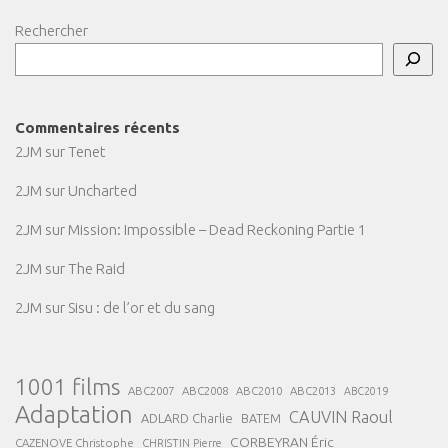
Rechercher
Commentaires récents
2JM
sur
Tenet
2JM
sur
Uncharted
2JM
sur
Mission: Impossible – Dead Reckoning Partie 1
2JM
sur
The Raid
2JM
sur
Sisu : de l’or et du sang
1001 films
ABC2007
ABC2008
ABC2013
ABC2010
ABC2019
Adaptation
CAUVIN Raoul
ADLARD Charlie
BATEM
CORBEYRAN Éric
CAZENOVE Christophe
CHRISTIN Pierre