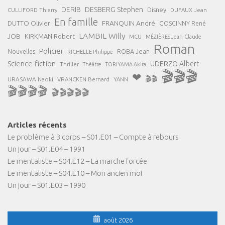
DESBERG Stephen
DERIB
Disney
DUFAUX Jean
CULLIFORD Thierry
En famille
FRANQUIN André
DUTTO Olivier
GOSCINNY René
LAMBIL Willy
JOB
KIRKMAN Robert
MCU
MÉZIÈRES Jean-Claude
Roman
Policier
ROBA Jean
Nouvelles
RICHELLE Philippe
Science-fiction
UDERZO Albert
Thriller
Théâtre
TORIYAMA Akira
🎬🎬🎬
❤
🎬🎬
URASAWA Naoki
VRANCKEN Bernard
YANN
🎬🎬🎬🎬
🎬🎬🎬🎬🎬
Articles récents
Le problème à 3 corps – S01.E01 – Compte à rebours
Un jour – S01.E04 – 1991
Le mentaliste – S04.E12 – La marche forcée
Le mentaliste – S04.E10 – Mon ancien moi
Un jour – S01.E03 – 1990
août 2026