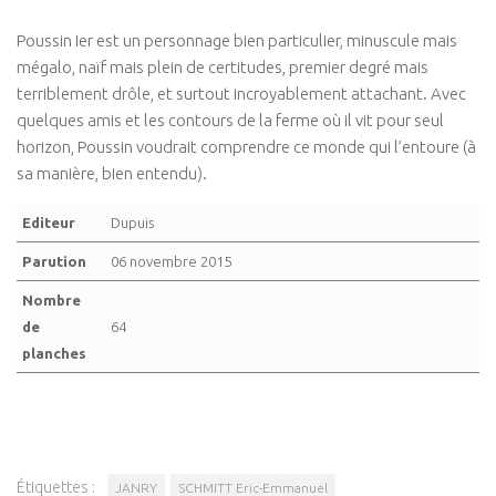
Poussin Ier est un personnage bien particulier, minuscule mais
mégalo, naïf mais plein de certitudes, premier degré mais
terriblement drôle, et surtout incroyablement attachant. Avec
quelques amis et les contours de la ferme où il vit pour seul
horizon, Poussin voudrait comprendre ce monde qui l’entoure (à
sa manière, bien entendu).
Editeur
Dupuis
Parution
06 novembre 2015
Nombre
de
64
planches
Étiquettes :
JANRY
SCHMITT Eric-Emmanuel