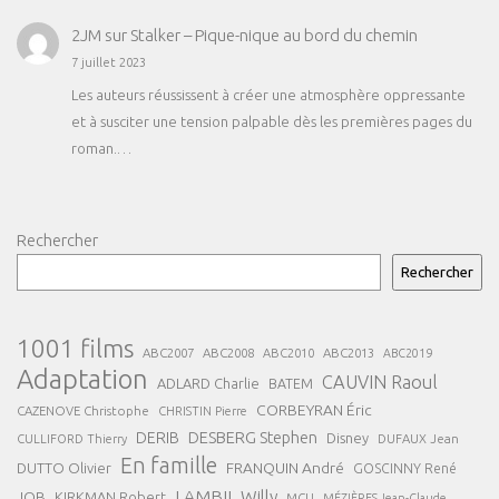
2JM
sur
Stalker – Pique-nique au bord du chemin
7 juillet 2023
Les auteurs réussissent à créer une atmosphère oppressante
et à susciter une tension palpable dès les premières pages du
roman.…
Rechercher
Rechercher
1001 films
ABC2007
ABC2008
ABC2013
ABC2010
ABC2019
Adaptation
CAUVIN Raoul
ADLARD Charlie
BATEM
CORBEYRAN Éric
CAZENOVE Christophe
CHRISTIN Pierre
DESBERG Stephen
DERIB
Disney
DUFAUX Jean
CULLIFORD Thierry
En famille
FRANQUIN André
DUTTO Olivier
GOSCINNY René
LAMBIL Willy
JOB
KIRKMAN Robert
MCU
MÉZIÈRES Jean-Claude