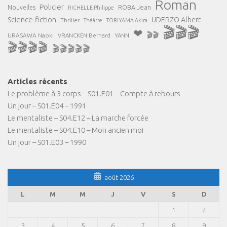
Roman
Policier
ROBA Jean
Nouvelles
RICHELLE Philippe
Science-fiction
UDERZO Albert
Thriller
Théâtre
TORIYAMA Akira
🎬🎬🎬
❤
🎬🎬
URASAWA Naoki
VRANCKEN Bernard
YANN
🎬🎬🎬🎬
🎬🎬🎬🎬🎬
Articles récents
Le problème à 3 corps – S01.E01 – Compte à rebours
Un jour – S01.E04 – 1991
Le mentaliste – S04.E12 – La marche forcée
Le mentaliste – S04.E10 – Mon ancien moi
Un jour – S01.E03 – 1990
août 2026
L
M
M
J
V
S
D
1
2
3
4
5
6
7
8
9