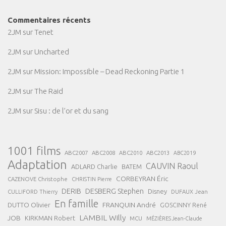
Commentaires récents
2JM
sur
Tenet
2JM
sur
Uncharted
2JM
sur
Mission: Impossible – Dead Reckoning Partie 1
2JM
sur
The Raid
2JM
sur
Sisu : de l’or et du sang
1001 films
ABC2007
ABC2008
ABC2013
ABC2010
ABC2019
Adaptation
CAUVIN Raoul
ADLARD Charlie
BATEM
CORBEYRAN Éric
CAZENOVE Christophe
CHRISTIN Pierre
DESBERG Stephen
DERIB
Disney
DUFAUX Jean
CULLIFORD Thierry
En famille
FRANQUIN André
DUTTO Olivier
GOSCINNY René
LAMBIL Willy
JOB
KIRKMAN Robert
MCU
MÉZIÈRES Jean-Claude