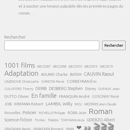
et à susciter une tension palpable dès les premières pages du
roman.…
Rechercher
Rechercher
1001 films
ABC2007
ABC2008
ABC2013
ABC2010
ABC2019
Adaptation
CAUVIN Raoul
ADLARD Charlie
BATEM
CORBEYRAN Éric
CAZENOVE Christophe
CHRISTIN Pierre
DESBERG Stephen
DERIB
Disney
DUFAUX Jean
CULLIFORD Thierry
En famille
FRANQUIN André
DUTTO Olivier
GOSCINNY René
LAMBIL Willy
JOB
KIRKMAN Robert
MCU
MÉZIÈRES Jean-Claude
Roman
Policier
ROBA Jean
Nouvelles
RICHELLE Philippe
Science-fiction
UDERZO Albert
Thriller
Théâtre
TORIYAMA Akira
🎬🎬🎬
❤
🎬🎬
URASAWA Naoki
VRANCKEN Bernard
YANN