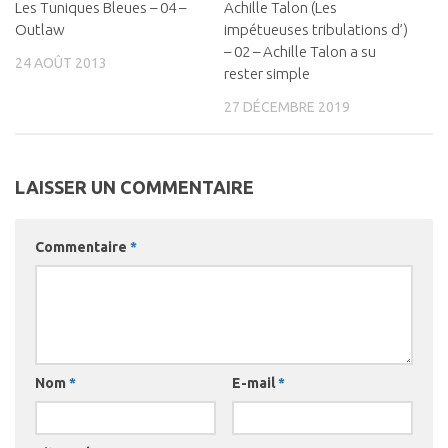
Les Tuniques Bleues – 04 –
0
Achille Talon (Les
0
Outlaw
impétueuses tribulations d’)
– 02 – Achille Talon a su
24 AOÛT 2013
rester simple
27 DÉCEMBRE 2019
LAISSER UN COMMENTAIRE
Commentaire
*
Nom
*
E-mail
*