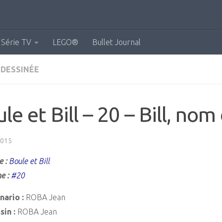
Série TV
LEGO®
Bullet Journal
 DESSINÉE
le et Bill – 20 – Bill, nom
2015
e :
Boule et Bill
e :
#20
nario :
ROBA Jean
sin :
ROBA Jean