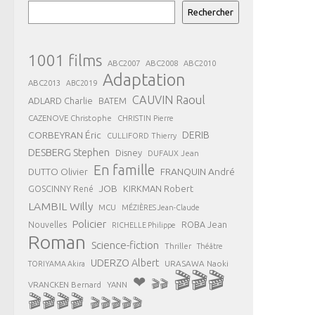
Rechercher
1001 films
ABC2007
ABC2008
ABC2010
Adaptation
ABC2013
ABC2019
CAUVIN Raoul
ADLARD Charlie
BATEM
CAZENOVE Christophe
CHRISTIN Pierre
CORBEYRAN Éric
DERIB
CULLIFORD Thierry
DESBERG Stephen
Disney
DUFAUX Jean
En famille
FRANQUIN André
DUTTO Olivier
JOB
KIRKMAN Robert
GOSCINNY René
LAMBIL Willy
MCU
MÉZIÈRES Jean-Claude
Policier
ROBA Jean
Nouvelles
RICHELLE Philippe
Roman
Science-fiction
Thriller
Théâtre
UDERZO Albert
URASAWA Naoki
TORIYAMA Akira
🎬🎬🎬
❤
🎬🎬
VRANCKEN Bernard
YANN
🎬🎬🎬🎬
🎬🎬🎬🎬🎬