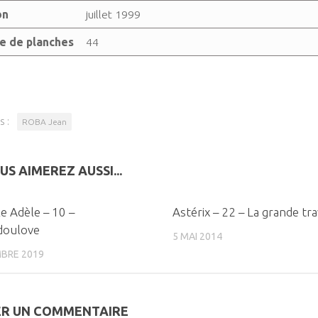
on
juillet 1999
 de planches
44
s :
ROBA Jean
US AIMEREZ AUSSI...
0
e Adèle – 10 –
Astérix – 22 – La grande tr
doulove
5 MAI 2014
BRE 2019
ER UN COMMENTAIRE