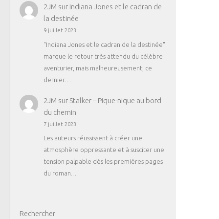
2JM
sur
Indiana Jones et le cadran de
la destinée
9 juillet 2023
"Indiana Jones et le cadran de la destinée"
marque le retour très attendu du célèbre
aventurier, mais malheureusement, ce
dernier…
2JM
sur
Stalker – Pique-nique au bord
du chemin
7 juillet 2023
Les auteurs réussissent à créer une
atmosphère oppressante et à susciter une
tension palpable dès les premières pages
du roman.…
Rechercher