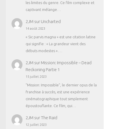
les limites du genre. Ce film complexe et
captivant mélange…
2JM
sur
Uncharted
14 août 2023
« Sic parvis magna » est une citation latine
qui signifie : « La grandeur vient des
débuts modestes ».…
2JM
sur
Mission: Impossible – Dead
Reckoning Partie 1
15 juillet 2023
"Mission: Impossible", le dernier opus de la
franchise à succès, est une expérience
cinématographique tout simplement
époustouflante. Ce film, qui…
2JM
sur
The Raid
12 juillet 2023