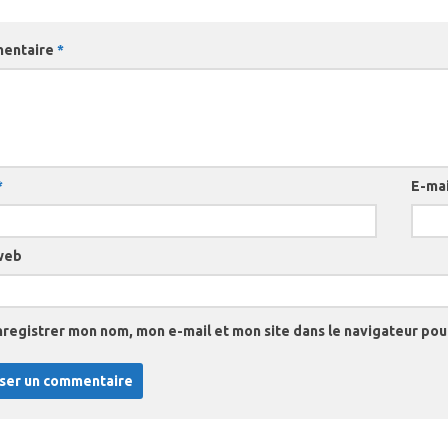
entaire
*
*
E-ma
web
nregistrer mon nom, mon e-mail et mon site dans le navigateur po