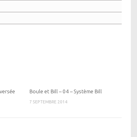
0
0
aversée
Boule et Bill – 04 – Système Bill
7 SEPTEMBRE 2014