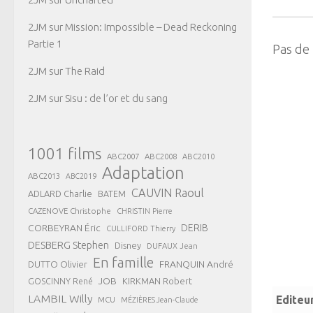
2JM
sur
Mission: Impossible – Dead Reckoning
Partie 1
Pas de
2JM
sur
The Raid
2JM
sur
Sisu : de l’or et du sang
1001 films
ABC2007
ABC2008
ABC2010
Adaptation
ABC2013
ABC2019
CAUVIN Raoul
ADLARD Charlie
BATEM
CAZENOVE Christophe
CHRISTIN Pierre
CORBEYRAN Éric
DERIB
CULLIFORD Thierry
DESBERG Stephen
Disney
DUFAUX Jean
En famille
FRANQUIN André
DUTTO Olivier
JOB
KIRKMAN Robert
GOSCINNY René
LAMBIL Willy
Editeu
MCU
MÉZIÈRES Jean-Claude