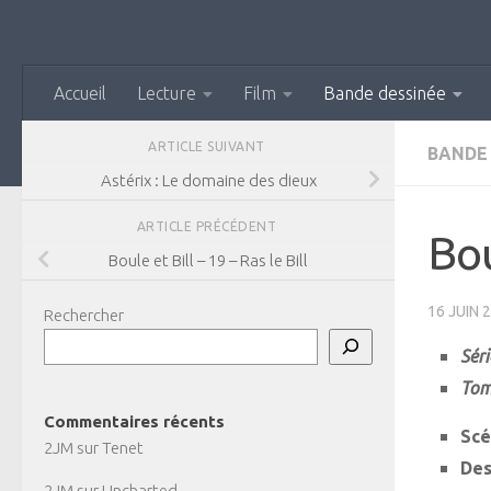
Skip to content
Accueil
Lecture
Film
Bande dessinée
ARTICLE SUIVANT
BANDE
Astérix : Le domaine des dieux
ARTICLE PRÉCÉDENT
Bou
Boule et Bill – 19 – Ras le Bill
16 JUIN 
Rechercher
Séri
Tom
Commentaires récents
Scé
2JM
sur
Tenet
Des
2JM
sur
Uncharted