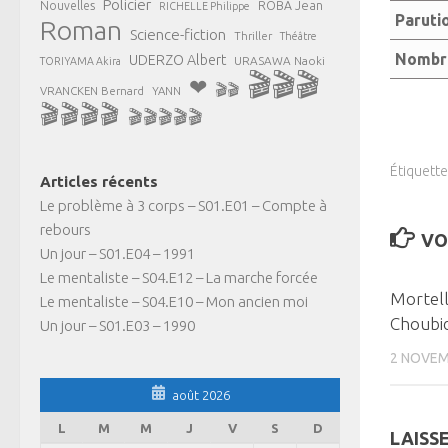
Policier
ROBA Jean
Nouvelles
RICHELLE Philippe
Paruti
Roman
Science-fiction
Thriller
Théâtre
Nombre
UDERZO Albert
URASAWA Naoki
TORIYAMA Akira
🎬🎬🎬
❤
🎬🎬
VRANCKEN Bernard
YANN
🎬🎬🎬🎬
🎬🎬🎬🎬🎬
Étiquette
Articles récents
Le problème à 3 corps – S01.E01 – Compte à
rebours
VO
Un jour – S01.E04 – 1991
Le mentaliste – S04.E12 – La marche forcée
Mortell
Le mentaliste – S04.E10 – Mon ancien moi
Choubi
Un jour – S01.E03 – 1990
2 NOVEM
août 2026
L
M
M
J
V
S
D
LAISS