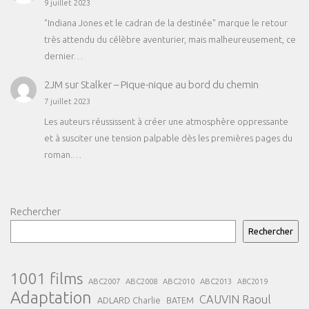
9 juillet 2023
"Indiana Jones et le cadran de la destinée" marque le retour
très attendu du célèbre aventurier, mais malheureusement, ce
dernier…
2JM
sur
Stalker – Pique-nique au bord du chemin
7 juillet 2023
Les auteurs réussissent à créer une atmosphère oppressante
et à susciter une tension palpable dès les premières pages du
roman.…
Rechercher
Rechercher
1001 films
ABC2007
ABC2008
ABC2013
ABC2010
ABC2019
Adaptation
CAUVIN Raoul
ADLARD Charlie
BATEM