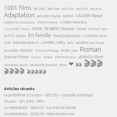
1001 films
ABC2007
ABC2008
ABC2013
ABC2010
ABC2019
Adaptation
CAUVIN Raoul
ADLARD Charlie
BATEM
CORBEYRAN Éric
CAZENOVE Christophe
CHRISTIN Pierre
DESBERG Stephen
DERIB
Disney
DUFAUX Jean
CULLIFORD Thierry
En famille
FRANQUIN André
DUTTO Olivier
GOSCINNY René
LAMBIL Willy
JOB
KIRKMAN Robert
MCU
MÉZIÈRES Jean-Claude
Roman
Policier
ROBA Jean
Nouvelles
RICHELLE Philippe
Science-fiction
UDERZO Albert
Thriller
Théâtre
TORIYAMA Akira
🎬🎬🎬
❤
🎬🎬
URASAWA Naoki
VRANCKEN Bernard
YANN
🎬🎬🎬🎬
🎬🎬🎬🎬🎬
Articles récents
Le problème à 3 corps – S01.E01 – Compte à rebours
Un jour – S01.E04 – 1991
Le mentaliste – S04.E12 – La marche forcée
Le mentaliste – S04.E10 – Mon ancien moi