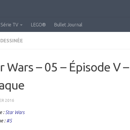
Série TV
LEGO®
Bullet Journal
 DESSINÉE
r Wars – 05 – Épisode V –
taque
ER 2016
e :
Star Wars
e :
#5