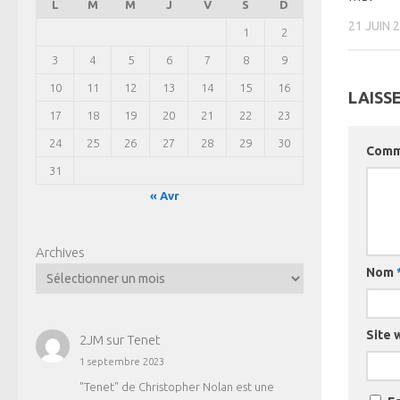
L
M
M
J
V
S
D
21 JUIN 
1
2
3
4
5
6
7
8
9
10
11
12
13
14
15
16
LAISS
17
18
19
20
21
22
23
24
25
26
27
28
29
30
Comm
31
« Avr
Archives
Nom
Site 
2JM
sur
Tenet
1 septembre 2023
"Tenet" de Christopher Nolan est une