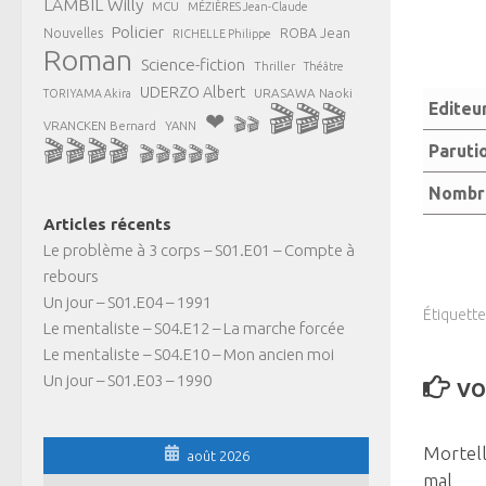
LAMBIL Willy
MCU
MÉZIÈRES Jean-Claude
Policier
ROBA Jean
Nouvelles
RICHELLE Philippe
Roman
Science-fiction
Thriller
Théâtre
UDERZO Albert
URASAWA Naoki
TORIYAMA Akira
Editeu
🎬🎬🎬
❤
🎬🎬
VRANCKEN Bernard
YANN
🎬🎬🎬🎬
Paruti
🎬🎬🎬🎬🎬
Nombre
Articles récents
Le problème à 3 corps – S01.E01 – Compte à
rebours
Un jour – S01.E04 – 1991
Étiquette
Le mentaliste – S04.E12 – La marche forcée
Le mentaliste – S04.E10 – Mon ancien moi
Un jour – S01.E03 – 1990
VO
Mortell
août 2026
mal