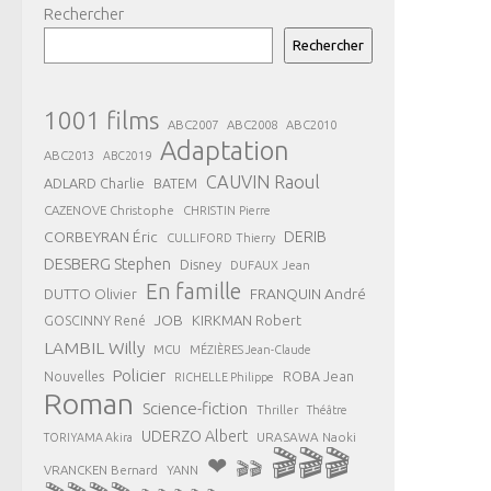
Rechercher
Rechercher
1001 films
ABC2007
ABC2008
ABC2010
Adaptation
ABC2013
ABC2019
CAUVIN Raoul
ADLARD Charlie
BATEM
CAZENOVE Christophe
CHRISTIN Pierre
CORBEYRAN Éric
DERIB
CULLIFORD Thierry
DESBERG Stephen
Disney
DUFAUX Jean
En famille
FRANQUIN André
DUTTO Olivier
JOB
KIRKMAN Robert
GOSCINNY René
LAMBIL Willy
MCU
MÉZIÈRES Jean-Claude
Policier
ROBA Jean
Nouvelles
RICHELLE Philippe
Roman
Science-fiction
Thriller
Théâtre
UDERZO Albert
URASAWA Naoki
TORIYAMA Akira
🎬🎬🎬
❤
🎬🎬
VRANCKEN Bernard
YANN