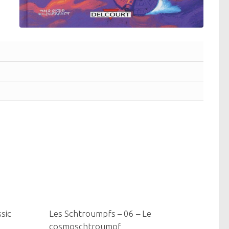
0
0
sic
Les Schtroumpfs – 06 – Le
cosmoschtroumpf