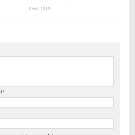
9 MAI 2015
il
*