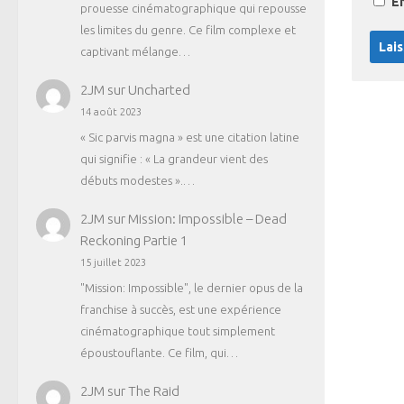
E
prouesse cinématographique qui repousse
les limites du genre. Ce film complexe et
captivant mélange…
2JM
sur
Uncharted
14 août 2023
« Sic parvis magna » est une citation latine
qui signifie : « La grandeur vient des
débuts modestes ».…
2JM
sur
Mission: Impossible – Dead
Reckoning Partie 1
15 juillet 2023
"Mission: Impossible", le dernier opus de la
franchise à succès, est une expérience
cinématographique tout simplement
époustouflante. Ce film, qui…
2JM
sur
The Raid