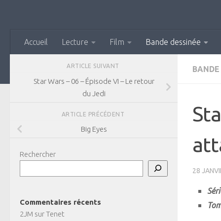
Skip to content
Accueil
Lecture
Film
Bande dessinée
ARTICLE SUIVANT
BANDE
Star Wars – 06 – Épisode VI – Le retour
du Jedi
Sta
ARTICLE PRÉCÉDENT
Big Eyes
at
Rechercher
28 JANVI
Séri
Commentaires récents
Tom
2JM
sur
Tenet