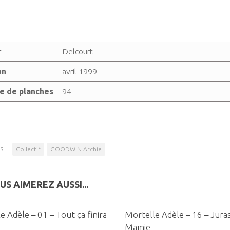
r
Delcourt
on
avril 1999
 de planches
94
s :
Collectif
GOODWIN Archie
US AIMEREZ AUSSI...
0
e Adèle – 01 – Tout ça finira
Mortelle Adèle – 16 – Juras
Mamie