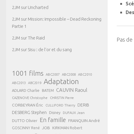
Scé
2JM
sur
Uncharted
Des
2JM
sur
Mission: Impossible – Dead Reckoning
Partie 1
2JM
sur
The Raid
Pas de
2JM
sur
Sisu : de l’or et du sang
1001 films
ABC2007
ABC2008
ABC2010
Adaptation
ABC2013
ABC2019
CAUVIN Raoul
ADLARD Charlie
BATEM
CAZENOVE Christophe
CHRISTIN Pierre
CORBEYRAN Éric
DERIB
CULLIFORD Thierry
DESBERG Stephen
Disney
DUFAUX Jean
En famille
FRANQUIN André
DUTTO Olivier
JOB
KIRKMAN Robert
GOSCINNY René