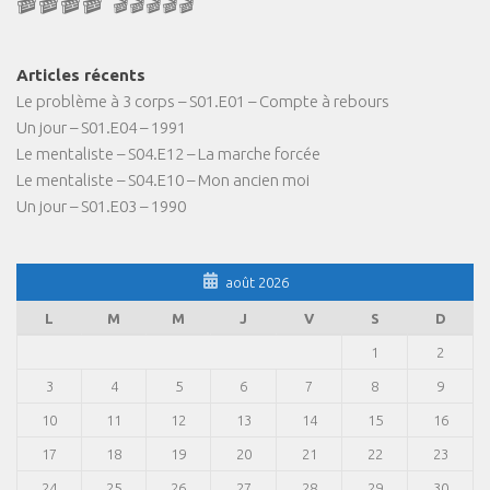
🎬🎬🎬🎬
🎬🎬🎬🎬🎬
Articles récents
Le problème à 3 corps – S01.E01 – Compte à rebours
Un jour – S01.E04 – 1991
Le mentaliste – S04.E12 – La marche forcée
Le mentaliste – S04.E10 – Mon ancien moi
Un jour – S01.E03 – 1990
août 2026
L
M
M
J
V
S
D
1
2
3
4
5
6
7
8
9
10
11
12
13
14
15
16
17
18
19
20
21
22
23
24
25
26
27
28
29
30