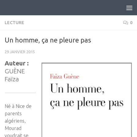
Skip to content
LECTURE
0
Un homme, ça ne pleure pas
29 JANVIER 2015
Auteur :
GUÈNE
Faïza
Né à Nice de
parents
algériens,
Mourad
voudrait se