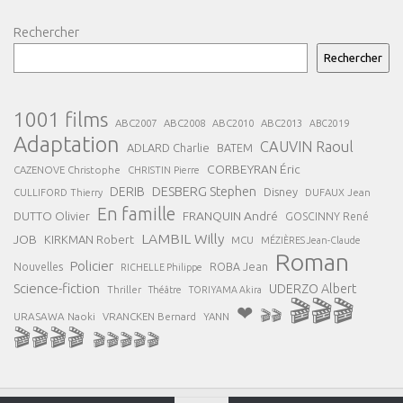
Rechercher
Rechercher
1001 films
ABC2007
ABC2008
ABC2013
ABC2010
ABC2019
Adaptation
CAUVIN Raoul
ADLARD Charlie
BATEM
CORBEYRAN Éric
CAZENOVE Christophe
CHRISTIN Pierre
DESBERG Stephen
DERIB
Disney
DUFAUX Jean
CULLIFORD Thierry
En famille
FRANQUIN André
DUTTO Olivier
GOSCINNY René
LAMBIL Willy
JOB
KIRKMAN Robert
MCU
MÉZIÈRES Jean-Claude
Roman
Policier
ROBA Jean
Nouvelles
RICHELLE Philippe
Science-fiction
UDERZO Albert
Thriller
Théâtre
TORIYAMA Akira
🎬🎬🎬
❤
🎬🎬
URASAWA Naoki
VRANCKEN Bernard
YANN
🎬🎬🎬🎬
🎬🎬🎬🎬🎬