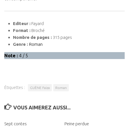
Editeur :
Fayard
Format :
Broché
Nombre de pages :
315 pages
Genre :
Roman
Note :
4 / 5
Étiquettes :
GUÈNE Faïza
Roman
VOUS AIMEREZ AUSSI...
Sept contes
0
Peine perdue
0