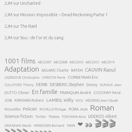
2JM
sur
Uncharted
2JM
sur
Mission: Impossible – Dead Reckoning Partie 1
2JM
sur
The Raid
2JM
sur
Sisu : de l’or et du sang
1001 films
ABC2007
ABC2008
ABC2013
ABC2010
ABC2019
Adaptation
CAUVIN Raoul
ADLARD Charlie
BATEM
CORBEYRAN Éric
CAZENOVE Christophe
CHRISTIN Pierre
DESBERG Stephen
DERIB
Disney
DUFAUX Jean
CULLIFORD Thierry
En famille
FRANQUIN André
DUTTO Olivier
GOSCINNY René
LAMBIL Willy
JOB
KIRKMAN Robert
MCU
MÉZIÈRES Jean-Claude
Roman
Policier
ROBA Jean
Nouvelles
RICHELLE Philippe
Science-fiction
UDERZO Albert
Thriller
Théâtre
TORIYAMA Akira
🎬🎬🎬
❤
🎬🎬
URASAWA Naoki
VRANCKEN Bernard
YANN